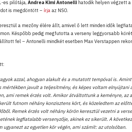
es pilótája,
Andrea Kimi Antonelli
hatodik helyen végzett a
rdot is megdöntött –
írja
az NSO.
eresztül a mezőny élére állt, amivel ő lett minden idők legfia
tamon. Késpőbb pedig megfutotta a verseny leggyorsabb körét 
állított fel – Antonelli mindkét esetben Max Verstappen rekor
t:
agyok azzal, ahogyan alakult és a mutatott tempóval is. Amint 
s mértékben javult a teljesítmény, és képes voltam elnyújtani 
, ami remek érzés volt. Amikor átváltottunk a keményre, az 
ikerült futnom néhány konzisztens kört, és közeledtem az előt
dőből. Remek érzés volt néhány körön keresztül vezetni a verse
etének legfiatalabb versenyzője, akinek ez sikerült. A követke
 ugyanezt az egyetlen kör végén, ami számít: az utolsóban.