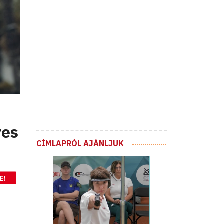
ves
CÍMLAPRÓL AJÁNLJUK
E!