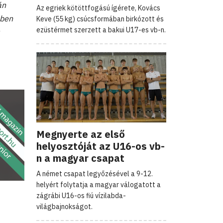
án
Az egriek kötöttfogású ígérete, Kovács
bben
Keve (55 kg) csúcsformában birkózott és
ezüstérmet szerzett a bakui U17-es vb-n.
Megnyerte az első
helyosztóját az U16-os vb-
n a magyar csapat
A német csapat legyőzésével a 9-12.
helyért folytatja a magyar válogatott a
zágrábi U16-os fiú vízilabda-
világbajnokságot.