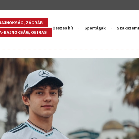
GBAJNOKSÁG, ZÁGRÁB
Összes hír
Sportágak
Szakszem
PA-BAJNOKSÁG, OEIRAS