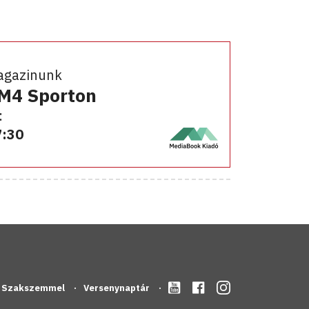
agazinunk
 M4 Sporton
:
7:30
Szakszemmel
Versenynaptár