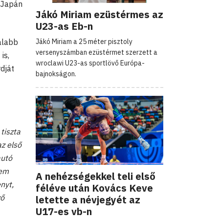
 Japán
Jákó Miriam ezüstérmes az
U23-as Eb-n
Jákó Miriam a 25 méter pisztoly
talabb
versenyszámban ezüstérmet szerzett a
is,
wroclawi U23-as sportlövő Európa-
dját
bajnokságon.
tiszta
az első
autó
tem
A nehézségekkel teli első
nyt,
féléve után Kovács Keve
ző
letette a névjegyét az
U17-es vb-n