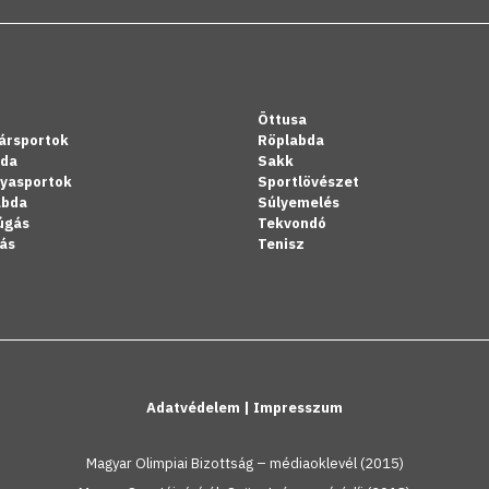
Öttusa
ársportok
Röplabda
bda
Sakk
lyasportok
Sportlövészet
abda
Súlyemelés
úgás
Tekvondó
ás
Tenisz
Adatvédelem
|
Impresszum
Magyar Olimpiai Bizottság – médiaoklevél (2015)