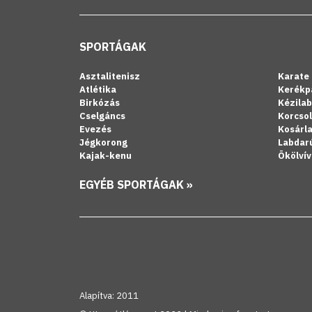
SPORTÁGAK
Asztalitenisz
Karate
Atlétika
Kerékp
Birkózás
Kézila
Cselgáncs
Korcso
Evezés
Kosárl
Jégkorong
Labdar
Kajak-kenu
Ökölvív
EGYÉB SPORTÁGAK »
Alapítva: 2011