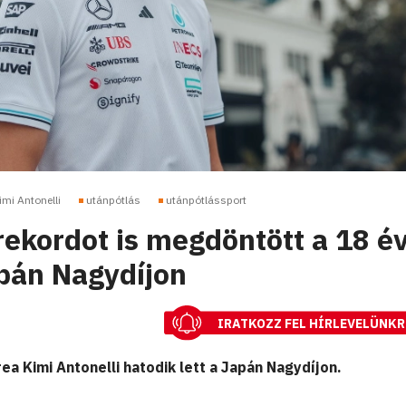
imi Antonelli
utánpótlás
utánpótlássport
rekordot is megdöntött a 18 é
apán Nagydíjon
IRATKOZZ FEL HÍRLEVELÜNKR
a Kimi Antonelli hatodik lett a Japán Nagydíjon.