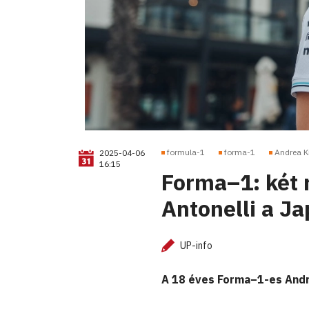
formula-1
forma-1
Andrea K
2025-04-06
16:15
Forma–1: két 
Antonelli a J
UP-info
A 18 éves Forma–1-es Andre