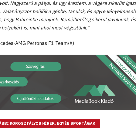
lt. Nagyszerű a pálya, és úgy éreztem, a végére sikerült igaz
. Valahányszor beülök a gépbe, tanulok, és egyre kényelmese
 hogy Bahreinbe menjünk. Remélhetőleg sikerül javulnunk, és
 helyekért is, mint ahol most végeztünk.”
ercedes-AMG Petronas F1 Team/X)
ÁBBI KOROSZTÁLYOS HÍREK: EGYÉB SPORTÁGAK