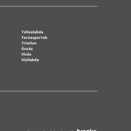
Tollaslabda
Tornasportok
Triatlon
Úszás
Vívás
Vízilabda