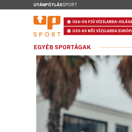
UTÁNPÓTLÁS
SPORT
U16-OS FIÚ VÍZILABDA-VILÁ
U20-AS NŐI VÍZILABDA EURÓ
EGYÉB SPORTÁGAK