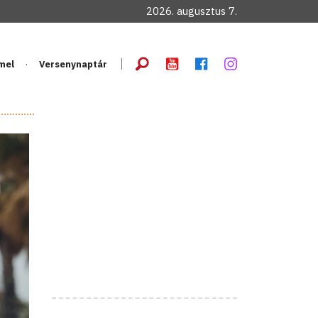
2026. augusztus 7.
mel
Versenynaptár