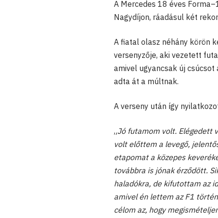
A Mercedes 18 éves Forma–1-
Nagydíjon, ráadásul két reko
A fiatal olasz néhány körön k
versenyzője, aki vezetett fu
amivel ugyancsak új csúcsot 
adta át a múltnak.
A verseny után így nyilatkozot
„
Jó futamom volt. Elégedett v
volt előttem a levegő, jelentő
etapomat a közepes keveréken
továbbra is jónak érződött. S
haladókra, de kifutottam az i
amivel én lettem az F1 történ
célom az, hogy megismételjem