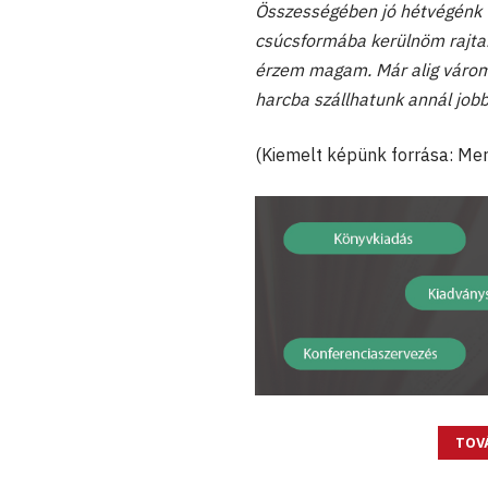
Összességében jó hétvégénk vo
csúcsformába kerülnöm rajta
érzem magam. Már alig várom,
harcba szállhatunk annál jobb
(Kiemelt képünk forrása: M
TOV