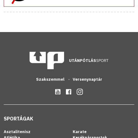
UTÁNPÓTLÁS
SPORT
Szakszemmel
Versenynaptár
SPORTÁGAK
Asztalitenisz
Karate
Atlétika
Kerékpársportok