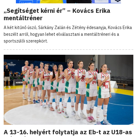
„Segítséget kérni ér” – Kovács Erika
mentáltréner
A két kitűnő úszó, Sárkány Zalán és Zétény édesanyja, Kovács Erika
beszélt arról, hogyan lehet elválasztani a mentáltréneri és a
sportszülői szerepkört.
A 13-16. helyért folytatja az Eb-t az U18-as