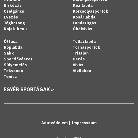
Birkózás
Kézilabda
Cselgáncs
Korcsolyasportok
Evezés
Kosárlabda
Jégkorong
Labdarúgás
Kajak-kenu
Ökölvívás
Öttusa
Tollaslabda
Röplabda
Tornasportok
Sakk
Triatlon
Sportlövészet
Úszás
Súlyemelés
Vívás
Tekvondó
Vízilabda
Tenisz
EGYÉB SPORTÁGAK »
Adatvédelem
|
Impresszum