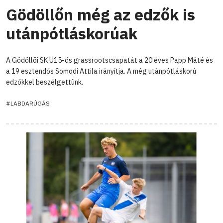
Gödöllőn még az edzők is
utánpótláskorúak
A Gödöllői SK U15-ös grassrootscsapatát a 20 éves Papp Máté és
a 19 esztendős Somodi Attila irányítja. A még utánpótláskorú
edzőkkel beszélgettünk.
#LABDARÚGÁS