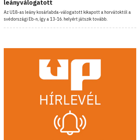
leányválogatott
Az U18-as leány kosárlabda-válogatott kikapott a horvátoktól a
svédországi Eb-n, így a 13-16. helyért játszik tovább.