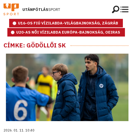
UTÁNPÓTLÁS
SPORT
U16-OS FIÚ VÍZILABDA-VILÁGBAJNOKSÁG, ZÁGRÁB
U20-AS NŐI VÍZILABDA EURÓPA-BAJNOKSÁG, OEIRAS
CÍMKE: GÖDÖLLŐI SK
2026. 01. 11. 10:40