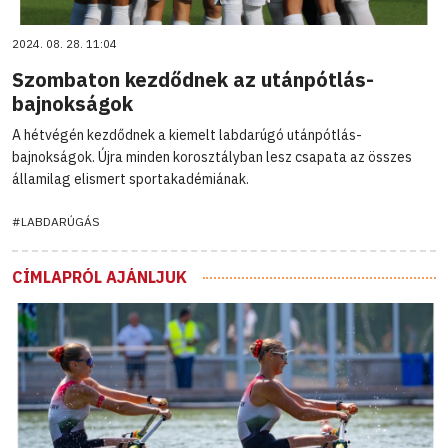
2024. 08. 28. 11:04
Szombaton kezdődnek az utánpótlás-
bajnokságok
A hétvégén kezdődnek a kiemelt labdarúgó utánpótlás-
bajnokságok. Újra minden korosztályban lesz csapata az összes
államilag elismert sportakadémiának.
#LABDARÚGÁS
CÍMLAPRÓL AJÁNLJUK