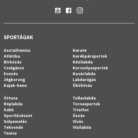
SPORTÁGAK
Asztalitenisz
Karate
Atlétika
Kerékpársportok
Birkózás
Kézilabda
Cselgáncs
Korcsolyasportok
Evezés
Kosárlabda
Jégkorong
Labdarúgás
Kajak-kenu
Ökölvívás
Öttusa
Tollaslabda
Röplabda
Tornasportok
Sakk
Triatlon
Sportlövészet
Úszás
Súlyemelés
Vívás
Tekvondó
Vízilabda
Tenisz