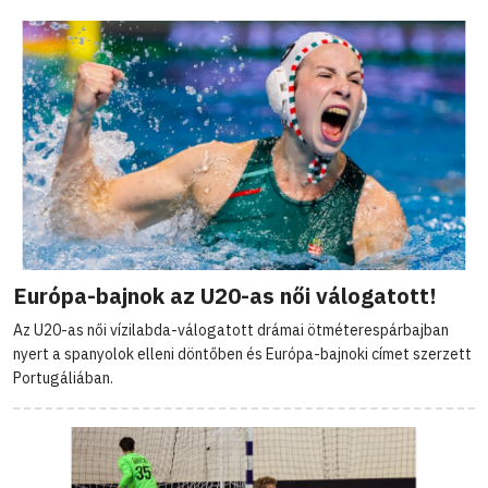
Európa-bajnok az U20-as női válogatott!
Az U20-as női vízilabda-válogatott drámai ötméterespárbajban
nyert a spanyolok elleni döntőben és Európa-bajnoki címet szerzett
Portugáliában.