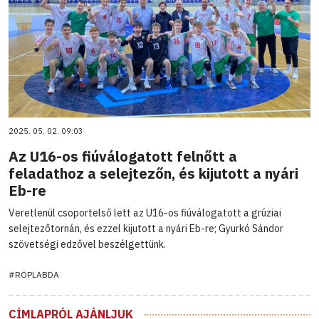
2025. 05. 02. 09:03
Az U16-os fiúválogatott felnőtt a
feladathoz a selejtezőn, és kijutott a nyári
Eb-re
Veretlenül csoportelső lett az U16-os fiúválogatott a grúziai
selejtezőtornán, és ezzel kijutott a nyári Eb-re; Gyurkó Sándor
szövetségi edzővel beszélgettünk.
#RÖPLABDA
CÍMLAPRÓL AJÁNLJUK