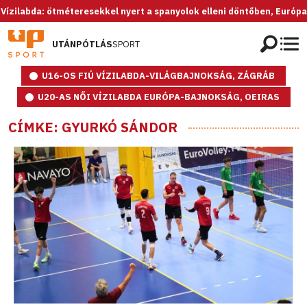
a: ötméteresekkel nyert a spanyolok elleni döntőben, Európa-bajnok a
UTÁNPÓTLÁS
SPORT
U16-OS FIÚ VÍZILABDA-VILÁGBAJNOKSÁG, ZÁGRÁB
U20-AS NŐI VÍZILABDA EURÓPA-BAJNOKSÁG, OEIRAS
CÍMKE: GYURKÓ SÁNDOR