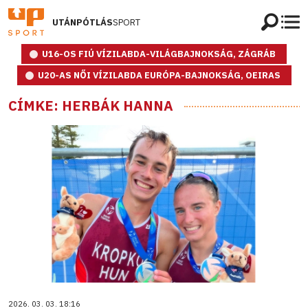
UTÁNPÓTLÁS
SPORT
U16-OS FIÚ VÍZILABDA-VILÁGBAJNOKSÁG, ZÁGRÁB
U20-AS NŐI VÍZILABDA EURÓPA-BAJNOKSÁG, OEIRAS
CÍMKE: HERBÁK HANNA
2026. 03. 03. 18:16