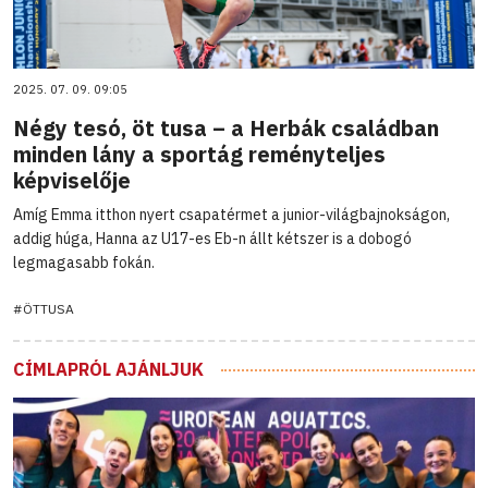
2025. 07. 09. 09:05
Négy tesó, öt tusa – a Herbák családban
minden lány a sportág reményteljes
képviselője
Amíg Emma itthon nyert csapatérmet a junior-világbajnokságon,
addig húga, Hanna az U17-es Eb-n állt kétszer is a dobogó
legmagasabb fokán.
#ÖTTUSA
CÍMLAPRÓL AJÁNLJUK