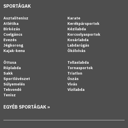
SPORTÁGAK
Asztalitenisz
Karate
Atlétika
Kerékpársportok
Birkózás
Kézilabda
Cselgáncs
Korcsolyasportok
Evezés
Kosárlabda
Jégkorong
Labdarúgás
Kajak-kenu
Ökölvívás
Öttusa
Tollaslabda
Röplabda
Tornasportok
Sakk
Triatlon
Sportlövészet
Úszás
Súlyemelés
Vívás
Tekvondó
Vízilabda
Tenisz
EGYÉB SPORTÁGAK »