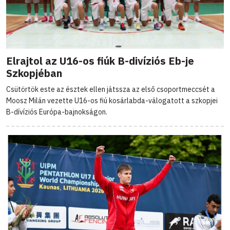
Elrajtol az U16-os fiúk B-divíziós Eb-je
Szkopjéban
Csütörtök este az észtek ellen játssza az első csoportmeccsét a
Moosz Milán vezette U16-os fiú kosárlabda-válogatott a szkopjei
B-dívíziós Európa-bajnokságon.