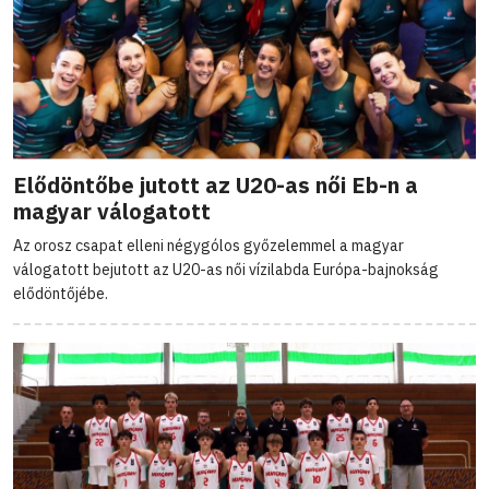
Elődöntőbe jutott az U20-as női Eb-n a
magyar válogatott
Az orosz csapat elleni négygólos győzelemmel a magyar
válogatott bejutott az U20-as női vízilabda Európa-bajnokság
elődöntőjébe.