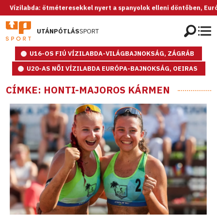
ízilabda: ötméteresekkel nyert a spanyolok elleni döntőben, Európa-b
UTÁNPÓTLÁS
SPORT
U16-OS FIÚ VÍZILABDA-VILÁGBAJNOKSÁG, ZÁGRÁB
U20-AS NŐI VÍZILABDA EURÓPA-BAJNOKSÁG, OEIRAS
CÍMKE: HONTI-MAJOROS KÁRMEN