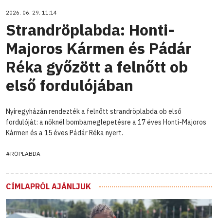
2026. 06. 29. 11:14
Strandröplabda: Honti-
Majoros Kármen és Pádár
Réka győzött a felnőtt ob
első fordulójában
Nyíregyházán rendezték a felnőtt strandröplabda ob első
fordulóját: a nőknél bombameglepetésre a 17 éves Honti-Majoros
Kármen és a 15 éves Pádár Réka nyert.
#RÖPLABDA
CÍMLAPRÓL AJÁNLJUK