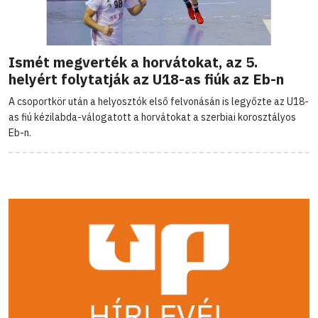
Ismét megverték a horvátokat, az 5.
helyért folytatják az U18-as fiúk az Eb-n
A csoportkör után a helyosztók első felvonásán is legyőzte az U18-
as fiú kézilabda-válogatott a horvátokat a szerbiai korosztályos
Eb-n.