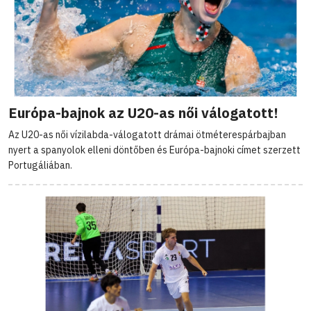
Európa-bajnok az U20-as női válogatott!
Az U20-as női vízilabda-válogatott drámai ötméterespárbajban
nyert a spanyolok elleni döntőben és Európa-bajnoki címet szerzett
Portugáliában.