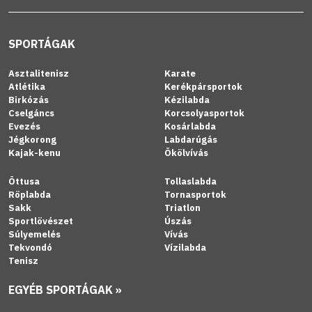
SPORTÁGAK
Asztalitenisz
Karate
Atlétika
Kerékpársportok
Birkózás
Kézilabda
Cselgáncs
Korcsolyasportok
Evezés
Kosárlabda
Jégkorong
Labdarúgás
Kajak-kenu
Ökölvívás
Öttusa
Tollaslabda
Röplabda
Tornasportok
Sakk
Triatlon
Sportlövészet
Úszás
Súlyemelés
Vívás
Tekvondó
Vízilabda
Tenisz
EGYÉB SPORTÁGAK »