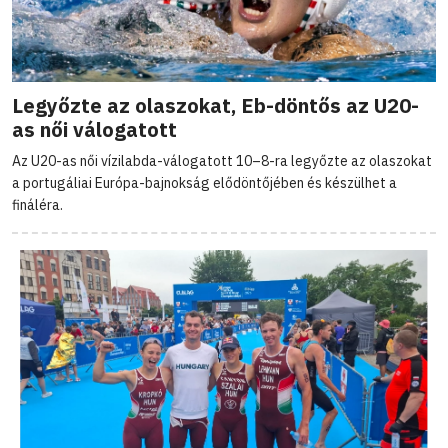
Legyőzte az olaszokat, Eb-döntős az U20-
as női válogatott
Az U20-as női vízilabda-válogatott 10–8-ra legyőzte az olaszokat
a portugáliai Európa-bajnokság elődöntőjében és készülhet a
fináléra.