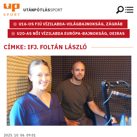
UTÁNPÓTLÁS
SPORT
U16-OS FIÚ VÍZILABDA-VILÁGBAJNOKSÁG, ZÁGRÁB
U20-AS NŐI VÍZILABDA EURÓPA-BAJNOKSÁG, OEIRAS
CÍMKE: IFJ. FOLTÁN LÁSZLÓ
2025. 10. 06. 09:01