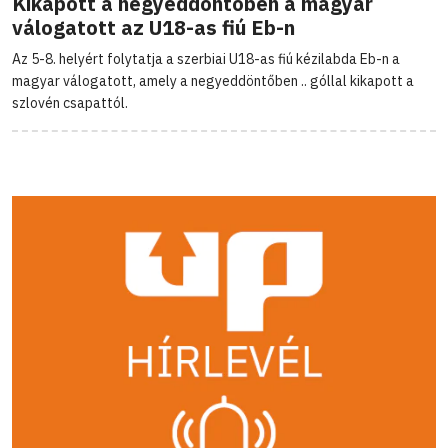
Kikapott a negyeddöntőben a magyar
válogatott az U18-as fiú Eb-n
Az 5-8. helyért folytatja a szerbiai U18-as fiú kézilabda Eb-n a
magyar válogatott, amely a negyeddöntőben .. góllal kikapott a
szlovén csapattól.