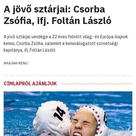
A jövő sztárjai: Csorba
Zsófia, ifj. Foltán László
A jövő sztárjai vendége a 22 éves felnőtt világ- és Európa-bajnok
kenus, Csorba Zsófia, valamint a kenuválogatott szövetségi
kapitánya, ifj. Foltán László.
#KAJAK-KENU
CÍMLAPRÓL AJÁNLJUK