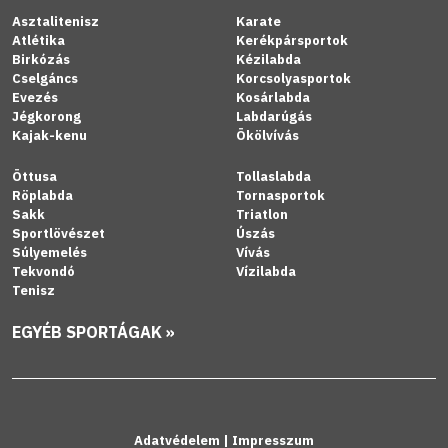
Asztalitenisz
Karate
Atlétika
Kerékpársportok
Birkózás
Kézilabda
Cselgáncs
Korcsolyasportok
Evezés
Kosárlabda
Jégkorong
Labdarúgás
Kajak-kenu
Ökölvívás
Öttusa
Tollaslabda
Röplabda
Tornasportok
Sakk
Triatlon
Sportlövészet
Úszás
Súlyemelés
Vívás
Tekvondó
Vízilabda
Tenisz
EGYÉB SPORTÁGAK »
Adatvédelem
|
Impresszum