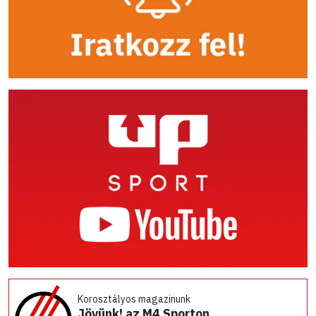
Korosztályos magazinunk
Jövünk! az M4 Sporton