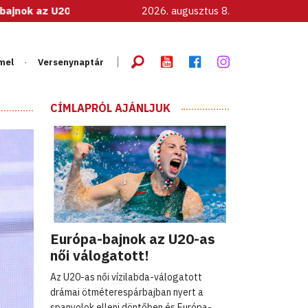
 U20-as női válogatott!
2026. augusztus 8.
mel
Versenynaptár
CÍMLAPRÓL AJÁNLJUK
Európa-bajnok az U20-as
női válogatott!
Az U20-as női vízilabda-válogatott
drámai ötméterespárbajban nyert a
spanyolok elleni döntőben és Európa-