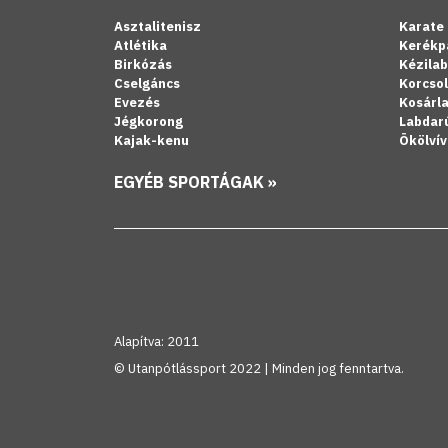
Asztalitenisz
Karate
Atlétika
Kerékp
Birkózás
Kézila
Cselgáncs
Korcso
Evezés
Kosárl
Jégkorong
Labdar
Kajak-kenu
Ökölvív
EGYÉB SPORTÁGAK »
Alapítva: 2011
© Utanpótlássport 2022 | Minden jog fenntartva.