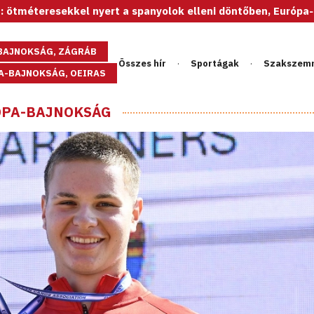
resekkel nyert a spanyolok elleni döntőben, Európa-bajnok az
GBAJNOKSÁG, ZÁGRÁB
Összes hír
Sportágak
Szakszem
PA-BAJNOKSÁG, OEIRAS
RÓPA-BAJNOKSÁG