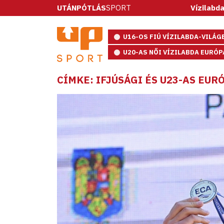
UTÁNPÓTLÁS
SPORT
Vízilabda: ötméte
U16-OS FIÚ VÍZILABDA-VILÁ
U20-AS NŐI VÍZILABDA EURÓ
CÍMKE: IFJÚSÁGI ÉS U23-AS EU