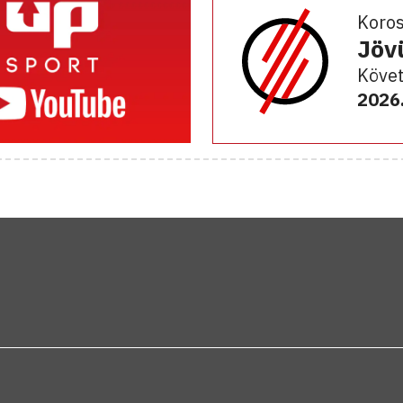
Koro
Jöv
Követ
2026.