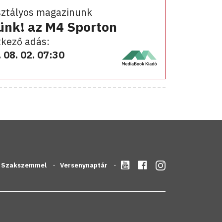
sztályos magazinunk
ünk! az M4 Sporton
kező adás:
 08. 02. 07:30
Szakszemmel
Versenynaptár