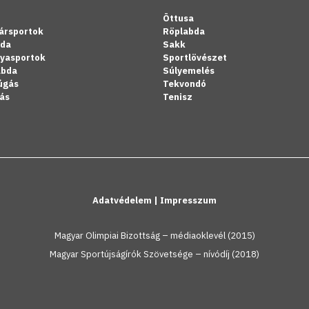
Öttusa
ársportok
Röplabda
bda
Sakk
lyasportok
Sportlövészet
abda
Súlyemelés
úgás
Tekvondó
ás
Tenisz
Adatvédelem
|
Impresszum
Magyar Olimpiai Bizottság – médiaoklevél (2015)
Magyar Sportújságírók Szövetsége – nívódíj (2018)