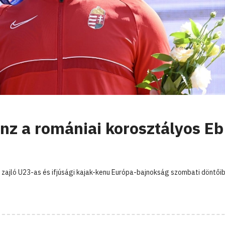
nz a romániai korosztályos Eb
 zajló U23-as és ifjúsági kajak-kenu Európa-bajnokság szombati döntőib