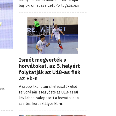
bajnoki címet szerzett Portugáliában.
Ismét megverték a
horvátokat, az 5. helyért
folytatják az U18-as fiúk
az Eb-n
A csoportkör után a helyosztók első
en.
felvonásán is legyőzte az U18-as fiú
kézilabda-válogatott a horvátokat a
szerbiai korosztályos Eb-n.