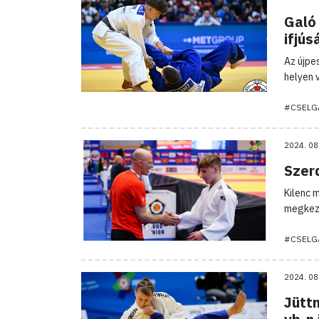
Galó 
ifjús
Az újpe
helyen 
#CSELG
2024. 08
Szerd
Kilenc 
megkezd
#CSELG
2024. 08
Jüttn