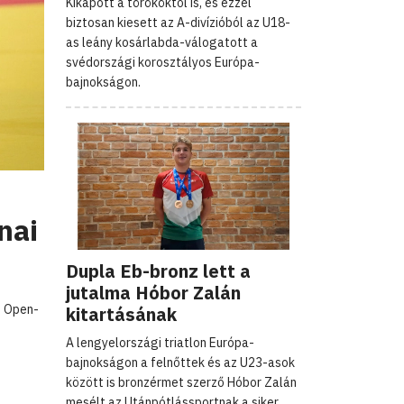
Kikapott a törököktől is, és ezzel
biztosan kiesett az A-divízióból az U18-
as leány kosárlabda-válogatott a
svédországi korosztályos Európa-
bajnokságon.
nai
Dupla Eb-bronz lett a
jutalma Hóbor Zalán
n Open-
kitartásának
A lengyelországi triatlon Európa-
bajnokságon a felnőttek és az U23-asok
között is bronzérmet szerző Hóbor Zalán
mesélt az Utánpótlássportnak a siker