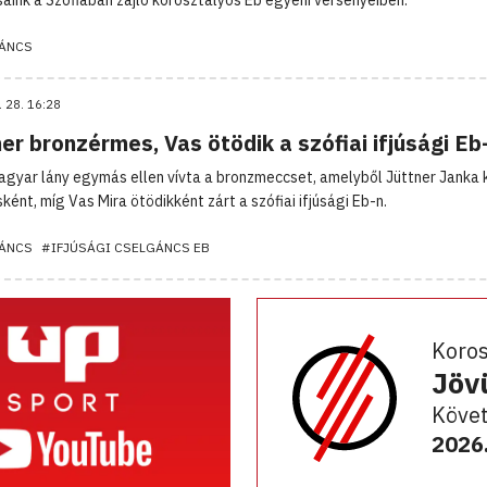
ÁNCS
. 28. 16:28
er bronzérmes, Vas ötödik a szófiai ifjúsági Eb
agyar lány egymás ellen vívta a bronzmeccset, amelyből Jüttner Janka k
ként, míg Vas Mira ötödikként zárt a szófiai ifjúsági Eb-n.
ÁNCS
#IFJÚSÁGI CSELGÁNCS EB
Koro
Jöv
Követ
2026.