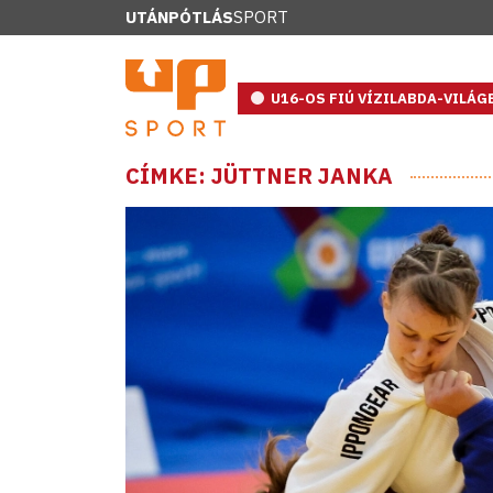
UTÁNPÓTLÁS
SPORT
U16-OS FIÚ VÍZILABDA-VILÁ
CÍMKE: JÜTTNER JANKA