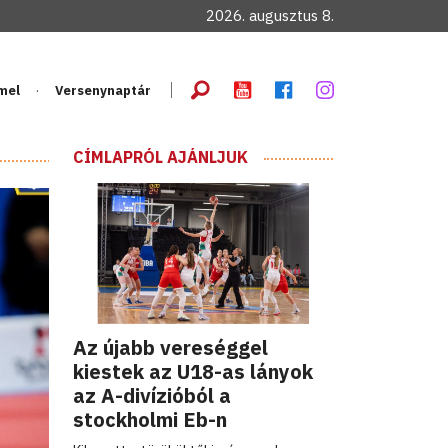
2026. augusztus 8.
mel
Versenynaptár
CÍMLAPRÓL AJÁNLJUK
Az újabb vereséggel
kiestek az U18-as lányok
az A-divízióból a
stockholmi Eb-n