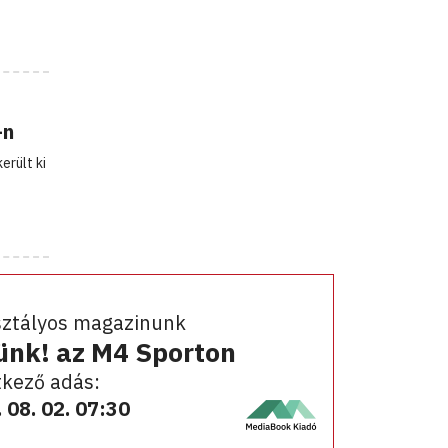
-n
erült ki
sztályos magazinunk
ünk! az M4 Sporton
kező adás:
 08. 02. 07:30