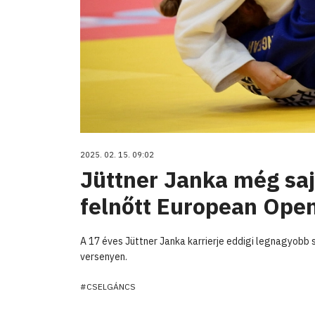
2025. 02. 15. 09:02
Jüttner Janka még saj
felnőtt European Op
A 17 éves Jüttner Janka karrierje eddigi legnagyobb s
versenyen.
#CSELGÁNCS