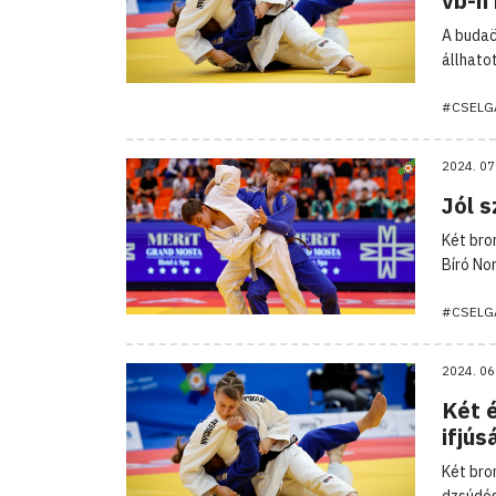
vb-n
A budaö
állhato
#CSELG
2024. 07
Jól s
Két bro
Bíró No
#CSELG
2024. 06
Két 
ifjús
Két bro
dzsúdós