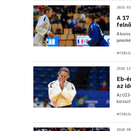
2025. 02
A 17 
feln
A koros
juniork
#CSELG
2024. 12
Eb-é
az id
Az U23-a
koroszt
#CSELG
2024. 08