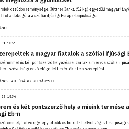
 is meghozza a gyümölcsét
rsiek dzsúdós reménysége, Jüttner Janka (52 kg) egyedüli magyar lány
tt fel a dobogóra a szófiai ifjúsági Európa-bajnokságon.
ÁNCS
. 01. 18:51
zerepeltek a magyar fiatalok a szófiai ifjúsági 
nzéremmel és két pontszerző helyezéssel zártak a mieink a szófiai ifjúsá
rbert szövetségi edző elégedetten értékelte a szereplést.
ÁNCS
#IFJÚSÁGI CSELGÁNCS EB
. 29. 18:36
érem és két pontszerző hely a mieink termése 
ági Eb-n
nzéremmel, illetve egy-egy ötödik és hetedik hellyel végeztek ifjúsági 
aink a Szófiában zajló korosztályos Eb egyéni versenyeiben.