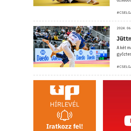
#CSELG
2024. 06
Jüttn
A két m
győztes
#CSELG