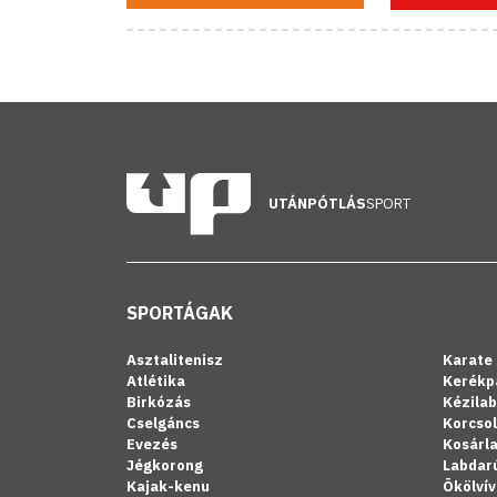
UTÁNPÓTLÁS
SPORT
SPORTÁGAK
Asztalitenisz
Karate
Atlétika
Kerékp
Birkózás
Kézila
Cselgáncs
Korcso
Evezés
Kosárl
Jégkorong
Labdar
Kajak-kenu
Ökölvív