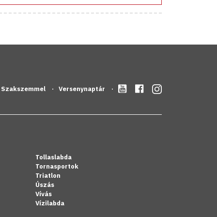
Szakszemmel
Versenynaptár
Tollaslabda
Tornasportok
Triatlon
Úszás
Vívás
Vízilabda