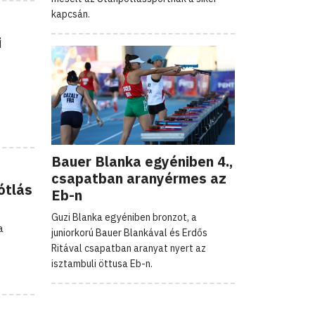
kapcsán.
i
Bauer Blanka egyéniben 4.,
csapatban aranyérmes az
ótlás
Eb-n
Guzi Blanka egyéniben bronzot, a
a
juniorkorú Bauer Blankával és Erdős
Ritával csapatban aranyat nyert az
isztambuli öttusa Eb-n.