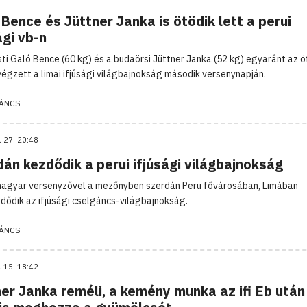
Bence és Jüttner Janka is ötödik lett a perui
ági vb-n
sti Galó Bence (60 kg) és a budaörsi Jüttner Janka (52 kg) egyaránt az ö
végzett a limai ifjúsági világbajnokság második versenynapján.
ÁNCS
. 27. 20:48
án kezdődik a perui ifjúsági világbajnokság
magyar versenyzővel a mezőnyben szerdán Peru fővárosában, Limában
ődik az ifjúsági cselgáncs-világbajnokság.
ÁNCS
. 15. 18:42
er Janka reméli, a kemény munka az ifi Eb után