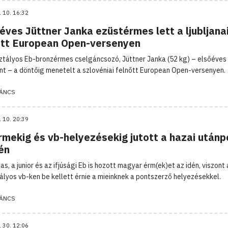
. 10. 16:32
éves Jüttner Janka ezüstérmes lett a ljubljana
őtt European Open-versenyen
ztályos Eb-bronzérmes cselgáncsozó, Jüttner Janka (52 kg) – elsőéves
ént – a döntőig menetelt a szlovéniai felnőtt European Open-versenyen.
ÁNCS
. 10. 20:39
rmekig és vb-helyezésekig jutott a hazai utánp
én
s, a junior és az ifjúsági Eb is hozott magyar érm(ek)et az idén, viszont 
ályos vb-ken be kellett érnie a mieinknek a pontszerző helyezésekkel.
ÁNCS
. 30. 12:06