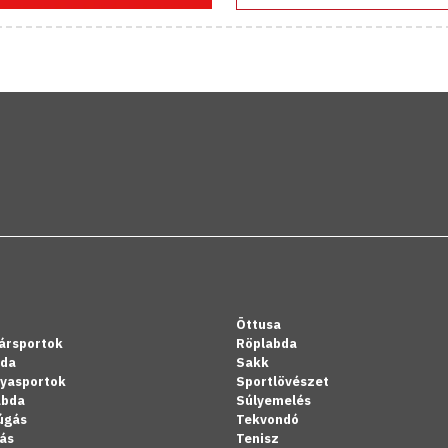
Öttusa
ársportok
Röplabda
bda
Sakk
lyasportok
Sportlövészet
abda
Súlyemelés
úgás
Tekvondó
ás
Tenisz