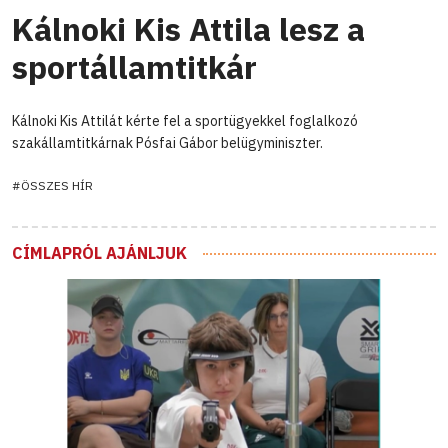
Kálnoki Kis Attila lesz a
sportállamtitkár
Kálnoki Kis Attilát kérte fel a sportügyekkel foglalkozó
szakállamtitkárnak Pósfai Gábor belügyminiszter.
#ÖSSZES HÍR
CÍMLAPRÓL AJÁNLJUK