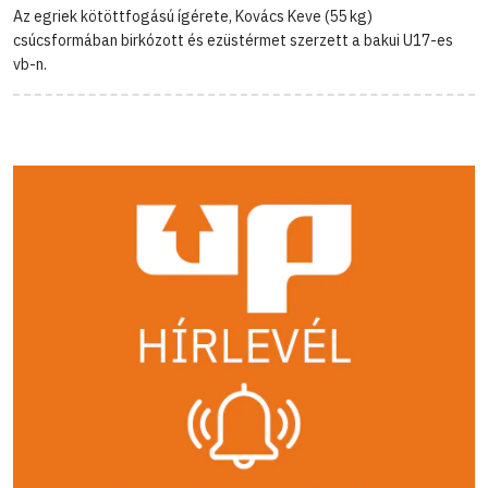
Az egriek kötöttfogású ígérete, Kovács Keve (55 kg)
csúcsformában birkózott és ezüstérmet szerzett a bakui U17-es
vb-n.