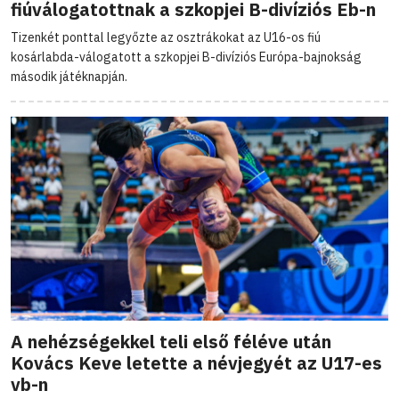
fiúválogatottnak a szkopjei B-divíziós Eb-n
Tizenkét ponttal legyőzte az osztrákokat az U16-os fiú
kosárlabda-válogatott a szkopjei B-divíziós Európa-bajnokság
második játéknapján.
A nehézségekkel teli első féléve után
Kovács Keve letette a névjegyét az U17-es
vb-n