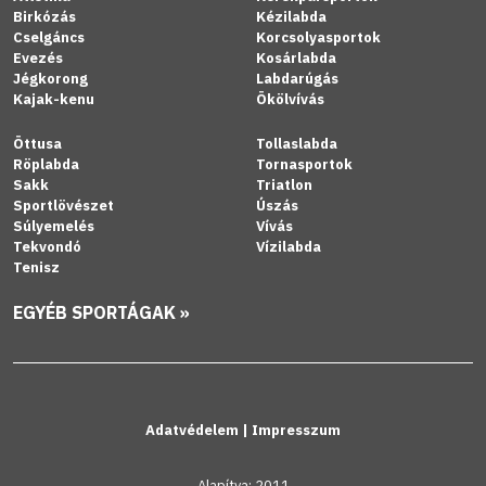
Birkózás
Kézilabda
Cselgáncs
Korcsolyasportok
Evezés
Kosárlabda
Jégkorong
Labdarúgás
Kajak-kenu
Ökölvívás
Öttusa
Tollaslabda
Röplabda
Tornasportok
Sakk
Triatlon
Sportlövészet
Úszás
Súlyemelés
Vívás
Tekvondó
Vízilabda
Tenisz
EGYÉB SPORTÁGAK »
Adatvédelem
|
Impresszum
Alapítva: 2011