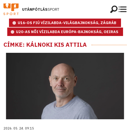
UTÁNPÓTLÁS
SPORT
U16-OS FIÚ VÍZILABDA-VILÁGBAJNOKSÁG, ZÁGRÁB
U20-AS NŐI VÍZILABDA EURÓPA-BAJNOKSÁG, OEIRAS
CÍMKE: KÁLNOKI KIS ATTILA
2026. 05. 24. 09:15