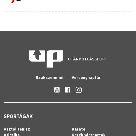
UTÁNPÓTLÁS
SPORT
Szakszemmel
Versenynaptár
SPORTÁGAK
Asztalitenisz
Karate
Atlétika
Kerékpársportok