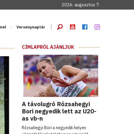
2026. augusztus 7.
mel
Versenynaptár
CÍMLAPRÓL AJÁNLJUK
A távolugró Rózsahegyi
Bori negyedik lett az U20-
as vb-n
Rózsahegyi Bori a negyedik helyen