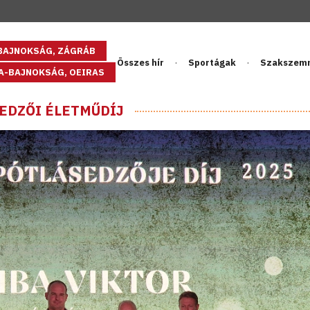
GBAJNOKSÁG, ZÁGRÁB
Összes hír
Sportágak
Szakszem
PA-BAJNOKSÁG, OEIRAS
EDZŐI ÉLETMŰDÍJ