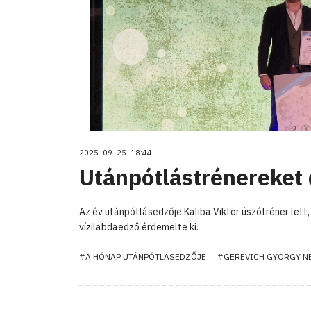
2025. 09. 25. 18:44
Utánpótlástrénereket 
Az év utánpótlásedzője Kaliba Viktor úszótréner lett
vízilabdaedző érdemelte ki.
#A HÓNAP UTÁNPÓTLÁSEDZŐJE
#GEREVICH GYÖRGY NE