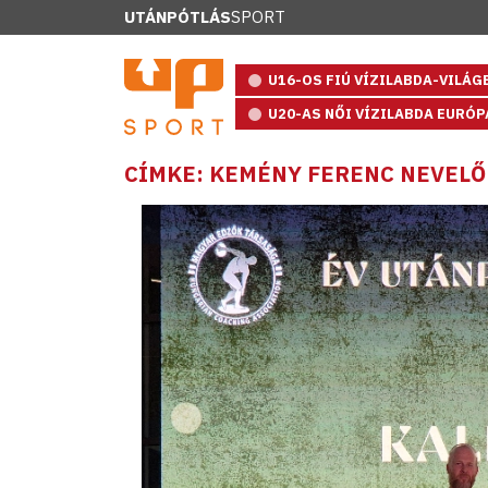
UTÁNPÓTLÁS
SPORT
U16-OS FIÚ VÍZILABDA-VILÁ
U20-AS NŐI VÍZILABDA EURÓ
CÍMKE: KEMÉNY FERENC NEVELŐ