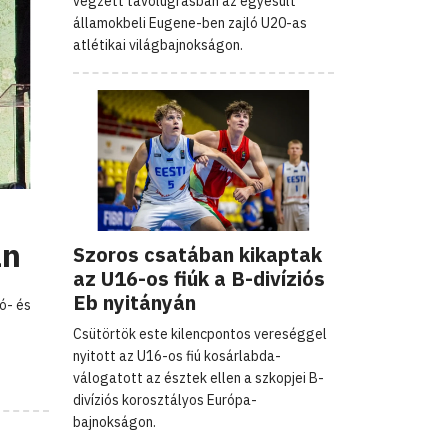
végzett távolugrásban az egyesült
államokbeli Eugene-ben zajló U20-as
atlétikai világbajnokságon.
án
Szoros csatában kikaptak
az U16-os fiúk a B-divíziós
Eb nyitányán
ó- és
Csütörtök este kilencpontos vereséggel
nyitott az U16-os fiú kosárlabda-
válogatott az észtek ellen a szkopjei B-
divíziós korosztályos Európa-
bajnokságon.