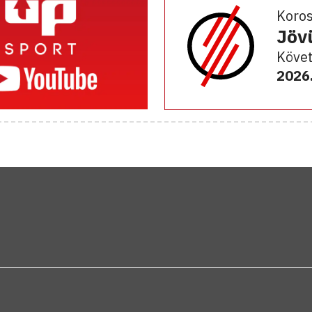
Koro
Jöv
Követ
2026.