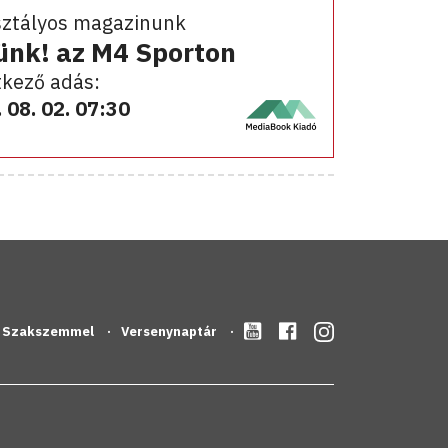
sztályos magazinunk
ünk! az M4 Sporton
kező adás:
 08. 02. 07:30
Szakszemmel
Versenynaptár