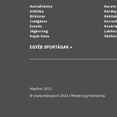
Asztalitenisz
Karate
Atlétika
Kerékp
Birkózás
Kézila
Cselgáncs
Korcso
Evezés
Kosárl
Jégkorong
Labdar
Kajak-kenu
Ökölvív
EGYÉB SPORTÁGAK »
Alapítva: 2011
© Utanpótlássport 2022 | Minden jog fenntartva.