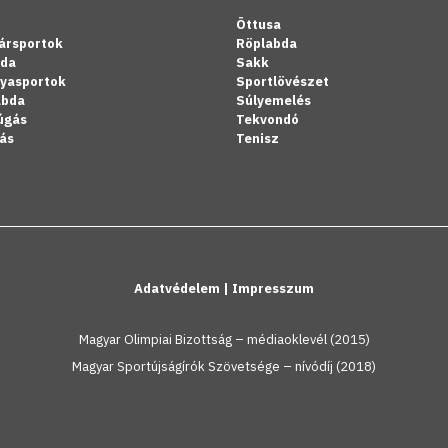
Öttusa
ársportok
Röplabda
bda
Sakk
lyasportok
Sportlövészet
abda
Súlyemelés
úgás
Tekvondó
ás
Tenisz
Adatvédelem
|
Impresszum
Magyar Olimpiai Bizottság – médiaoklevél (2015)
Magyar Sportújságírók Szövetsége – nívódíj (2018)