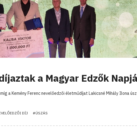
díjaztak a Magyar Edzők Napj
, míg a Kemény Ferenc nevelőedzői életműdíjat Lakicsné Mihály Ilona úsz
VELŐEDZŐI DÍJ
#ÚSZÁS