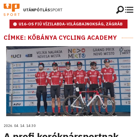
UTÁNPÓTLÁS
SPORT
U16-OS FIÚ VÍZILABDA-VILÁGBAJNOKSÁG, ZÁGRÁB
CÍMKE: KŐBÁNYA CYCLING ACADEMY
2026. 04. 14. 14:30
A profi kerékpársportnak