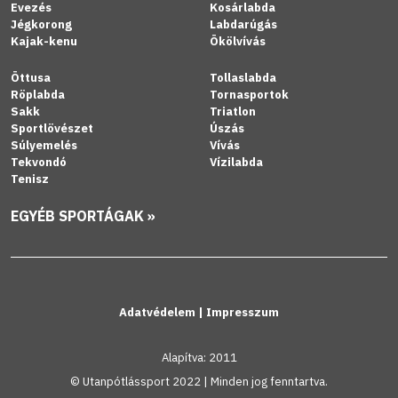
Evezés
Kosárlabda
Jégkorong
Labdarúgás
Kajak-kenu
Ökölvívás
Öttusa
Tollaslabda
Röplabda
Tornasportok
Sakk
Triatlon
Sportlövészet
Úszás
Súlyemelés
Vívás
Tekvondó
Vízilabda
Tenisz
EGYÉB SPORTÁGAK »
Adatvédelem
|
Impresszum
Alapítva: 2011
© Utanpótlássport 2022 | Minden jog fenntartva.