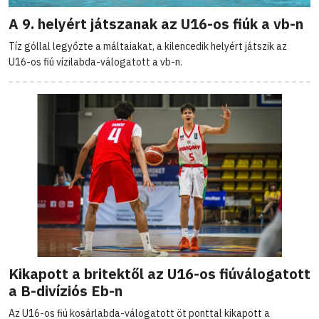
A 9. helyért játszanak az U16-os fiúk a vb-n
Tíz góllal legyőzte a máltaiakat, a kilencedik helyért játszik az
U16-os fiú vízilabda-válogatott a vb-n.
Kikapott a britektől az U16-os fiúválogatott
a B-divíziós Eb-n
Az U16-os fiú kosárlabda-válogatott öt ponttal kikapott a