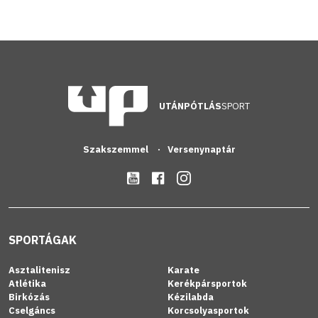
UTÁNPÓTLÁS
SPORT
Szakszemmel
Versenynaptár
SPORTÁGAK
Asztalitenisz
Karate
Atlétika
Kerékpársportok
Birkózás
Kézilabda
Cselgáncs
Korcsolyasportok