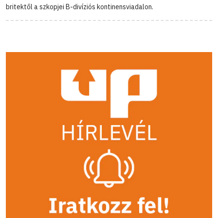
britektől a szkopjei B-divíziós kontinensviadalon.