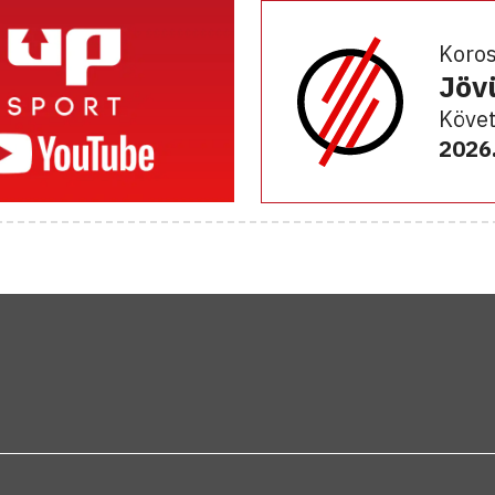
Koro
Jöv
Követ
2026.