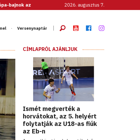
z U20-as női válogatott! (Részletek hamarosan....)
2026. augusztus 7.
mel
Versenynaptár
CÍMLAPRÓL AJÁNLJUK
Ismét megverték a
horvátokat, az 5. helyért
folytatják az U18-as fiúk
az Eb-n