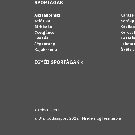
SPORTÁGAK
Asztalitenisz
Karate
Atlétika
Kerékp
Birkózás
Kézila
Cselgáncs
Korcso
Evezés
Kosárl
Jégkorong
Labdar
Kajak-kenu
Ökölvív
EGYÉB SPORTÁGAK »
Alapítva: 2011
© Utanpótlássport 2022 | Minden jog fenntartva.