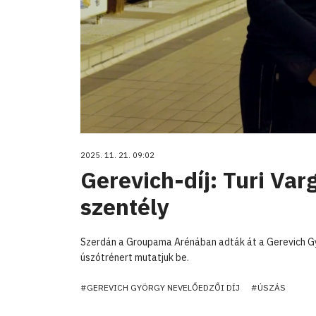
2025. 11. 21. 09:02
Gerevich-díj: Turi Va
szentély
Szerdán a Groupama Arénában adták át a Gerevich Gy
úszótrénert mutatjuk be.
#GEREVICH GYÖRGY NEVELŐEDZŐI DÍJ
#ÚSZÁS