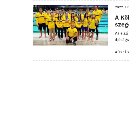
2022. 12
A Kőb
szeg
Az első
ifjúság
#ÚSZÁS