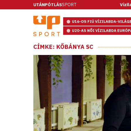
UTÁNPÓTLÁS
SPORT
Vízilabda: ötmét
U16-OS FIÚ VÍZILABDA-VILÁ
U20-AS NŐI VÍZILABDA EURÓ
CÍMKE: KŐBÁNYA SC