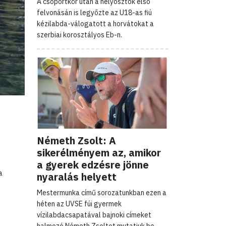
A csoportkör után a helyosztók első
felvonásán is legyőzte az U18-as fiú
kézilabda-válogatott a horvátokat a
szerbiai korosztályos Eb-n.
a
Németh Zsolt: A
sikerélményem az, amikor
a gyerek edzésre jönne
a
nyaralás helyett
Mestermunka című sorozatunkban ezen a
héten az UVSE fúi gyermek
vízilabdacsapatával bajnoki címeket
halmozó Németh Zsoltot mutatjuk be.