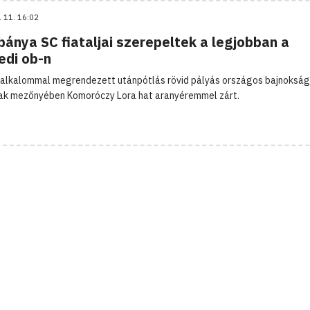
. 11. 16:02
ánya SC fiataljai szerepeltek a legjobban a
edi ob-n
 alkalommal megrendezett utánpótlás rövid pályás országos bajnokság
iak mezőnyében Komoróczy Lora hat aranyéremmel zárt.