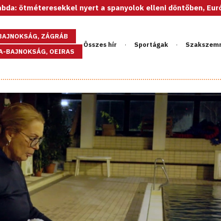
eresekkel nyert a spanyolok elleni döntőben, Európa-bajnok a
GBAJNOKSÁG, ZÁGRÁB
Összes hír
Sportágak
Szakszem
PA-BAJNOKSÁG, OEIRAS