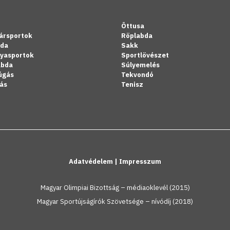
Öttusa
ársportok
Röplabda
bda
Sakk
lyasportok
Sportlövészet
abda
Súlyemelés
úgás
Tekvondó
ás
Tenisz
Adatvédelem
|
Impresszum
Magyar Olimpiai Bizottság – médiaoklevél (2015)
Magyar Sportújságírók Szövetsége – nívódíj (2018)