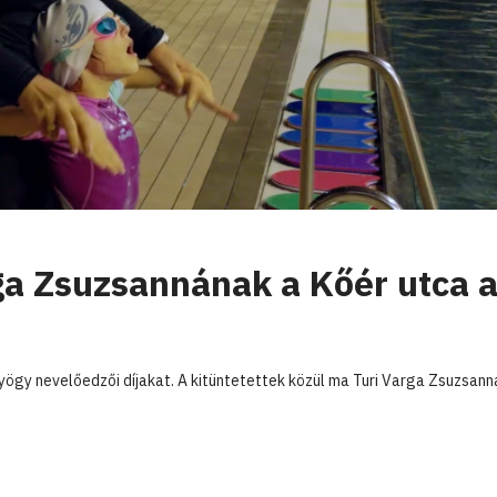
rga Zsuzsannának a Kőér utca 
ögy nevelőedzői díjakat. A kitüntetettek közül ma Turi Varga Zsuzsann