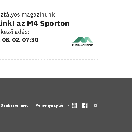
sztályos magazinunk
ünk! az M4 Sporton
kező adás:
 08. 02. 07:30
Szakszemmel
Versenynaptár