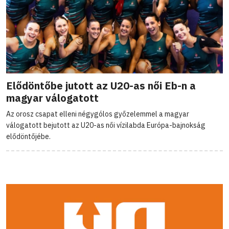
Elődöntőbe jutott az U20-as női Eb-n a
magyar válogatott
Az orosz csapat elleni négygólos győzelemmel a magyar
válogatott bejutott az U20-as női vízilabda Európa-bajnokság
elődöntőjébe.