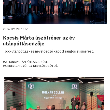
2024. 09. 28. 19:51
Kocsis Márta úszótréner az év
utánpótlásedzője
Több utánpótlás- és nevelőedző kapott rangos elismerést.
#A HÓNAP UTÁNPÓTLÁSEDZŐJE
#GEREVICH GYÖRGY NEVELŐEDZŐI DÍJ