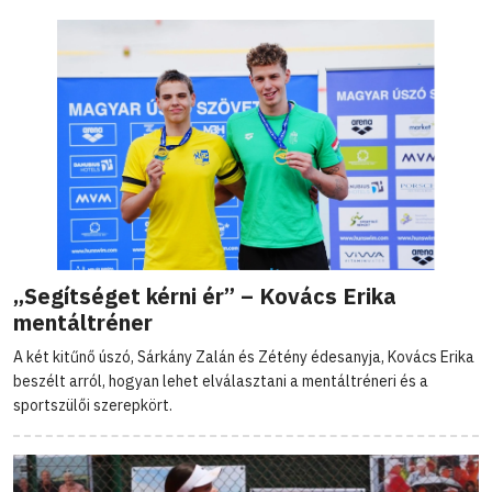
„Segítséget kérni ér” – Kovács Erika
mentáltréner
A két kitűnő úszó, Sárkány Zalán és Zétény édesanyja, Kovács Erika
beszélt arról, hogyan lehet elválasztani a mentáltréneri és a
sportszülői szerepkört.