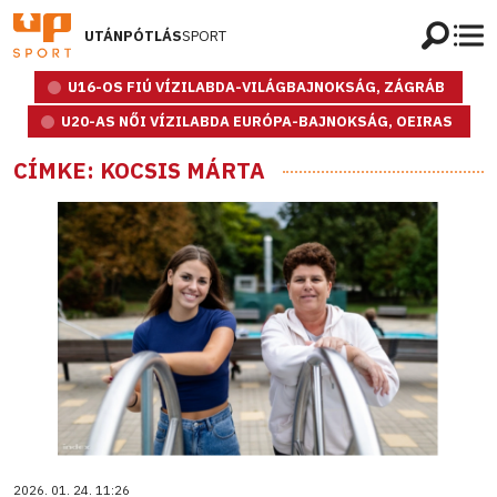
UTÁNPÓTLÁS
SPORT
U16-OS FIÚ VÍZILABDA-VILÁGBAJNOKSÁG, ZÁGRÁB
U20-AS NŐI VÍZILABDA EURÓPA-BAJNOKSÁG, OEIRAS
CÍMKE: KOCSIS MÁRTA
2026. 01. 24. 11:26