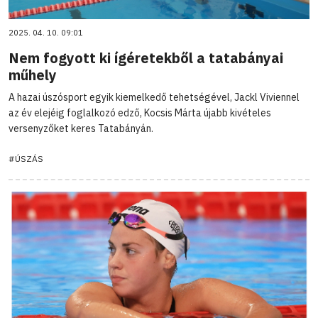
2025. 04. 10. 09:01
Nem fogyott ki ígéretekből a tatabányai
műhely
A hazai úszósport egyik kiemelkedő tehetségével, Jackl Viviennel
az év elejéig foglalkozó edző, Kocsis Márta újabb kivételes
versenyzőket keres Tatabányán.
#ÚSZÁS