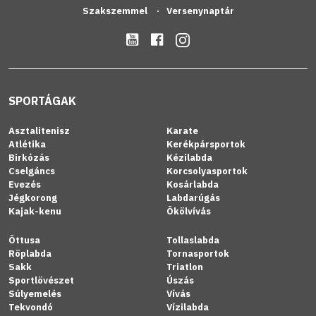
Szakszemmel
Versenynaptár
SPORTÁGAK
Asztalitenisz
Karate
Atlétika
Kerékpársportok
Birkózás
Kézilabda
Cselgáncs
Korcsolyasportok
Evezés
Kosárlabda
Jégkorong
Labdarúgás
Kajak-kenu
Ökölvívás
Öttusa
Tollaslabda
Röplabda
Tornasportok
Sakk
Triatlon
Sportlövészet
Úszás
Súlyemelés
Vívás
Tekvondó
Vízilabda