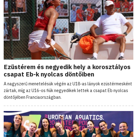
Ezüstérem és negyedik hely a korosztályos
csapat Eb-k nyolcas döntőiben
A nagyszerű menetelésük végén az U18-as lányok ezüstérmesként
zártak, míg az U16-os fiúk negyedikek lettek a csapat Eb nyolcas
döntőjében Franciaországban.