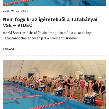
2025. 04. 17. 13:39
Nem fogy ki az ígéretekből a Tatabányai
VSE – VIDEÓ
Az M4 Sporton látható Jövünk! magazin stábja a tatabányai
úszóutánpótlás edzésén járt a Gyémánt Fürdőben.
#ÚSZÁS