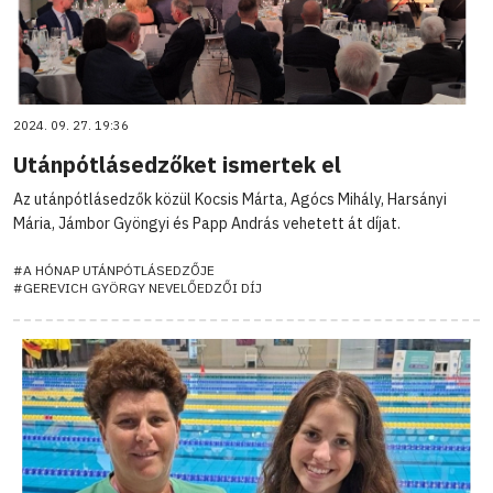
2024. 09. 27. 19:36
Utánpótlásedzőket ismertek el
Az utánpótlásedzők közül Kocsis Márta, Agócs Mihály, Harsányi
Mária, Jámbor Gyöngyi és Papp András vehetett át díjat.
#A HÓNAP UTÁNPÓTLÁSEDZŐJE
#GEREVICH GYÖRGY NEVELŐEDZŐI DÍJ