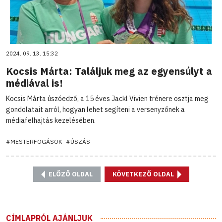
2024. 09. 13. 15:32
Kocsis Márta: Találjuk meg az egyensúlyt a
médiával is!
Kocsis Márta úszóedző, a 15 éves Jackl Vivien trénere osztja meg
gondolatait arról, hogyan lehet segíteni a versenyzőnek a
médiafelhajtás kezelésében.
#MESTERFOGÁSOK
#ÚSZÁS
ELŐZŐ OLDAL
KÖVETKEZŐ OLDAL
CÍMLAPRÓL AJÁNLJUK