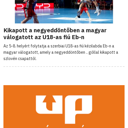
Kikapott a negyeddöntőben a magyar
válogatott az U18-as fiú Eb-n
Az 5-8. helyért folytatja a szerbiai U18-as fiú kézilabda Eb-n a
magyar válogatott, amely a negyeddöntőben .. góllal kikapott a
szlovén csapattól.