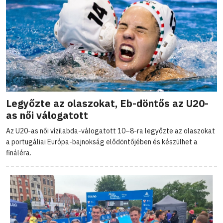
Legyőzte az olaszokat, Eb-döntős az U20-
as női válogatott
Az U20-as női vízilabda-válogatott 10–8-ra legyőzte az olaszokat
a portugáliai Európa-bajnokság elődöntőjében és készülhet a
fináléra.