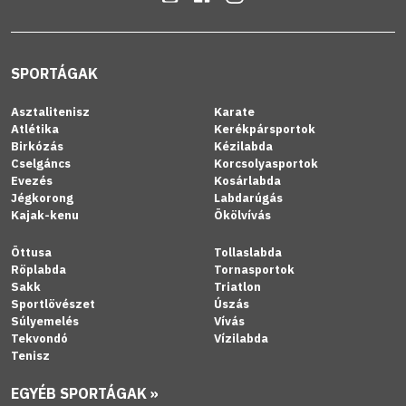
SPORTÁGAK
Asztalitenisz
Karate
Atlétika
Kerékpársportok
Birkózás
Kézilabda
Cselgáncs
Korcsolyasportok
Evezés
Kosárlabda
Jégkorong
Labdarúgás
Kajak-kenu
Ökölvívás
Öttusa
Tollaslabda
Röplabda
Tornasportok
Sakk
Triatlon
Sportlövészet
Úszás
Súlyemelés
Vívás
Tekvondó
Vízilabda
Tenisz
EGYÉB SPORTÁGAK »