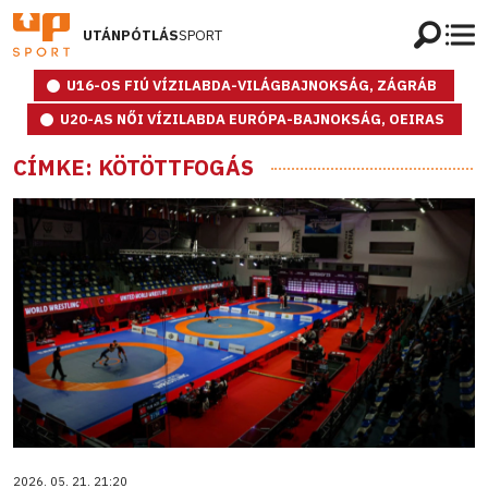
UTÁNPÓTLÁS
SPORT
U16-OS FIÚ VÍZILABDA-VILÁGBAJNOKSÁG, ZÁGRÁB
U20-AS NŐI VÍZILABDA EURÓPA-BAJNOKSÁG, OEIRAS
CÍMKE: KÖTÖTTFOGÁS
2026. 05. 21. 21:20