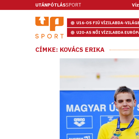
UTÁNPÓTLÁS
SPORT
Vízilabda: öt
U16-OS FIÚ VÍZILABDA-VILÁ
U20-AS NŐI VÍZILABDA EURÓ
CÍMKE: KOVÁCS ERIKA