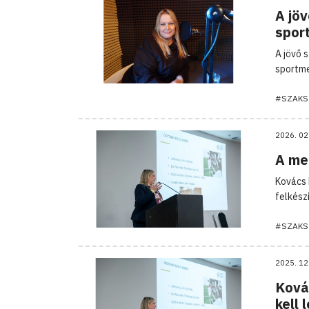
A jöv
spor
A jövő 
sportme
#SZAKS
2026. 02
A men
Kovács 
felkész
#SZAKS
2025. 12
Kovác
kell 