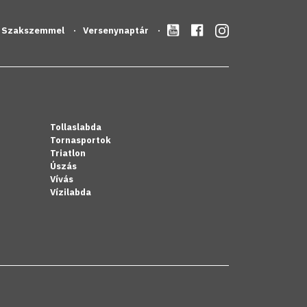
Szakszemmel
Versenynaptár
Tollaslabda
Tornasportok
Triatlon
Úszás
Vívás
Vízilabda