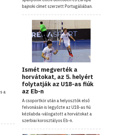
bajnoki címet szerzett Portugáliában.
Ismét megverték a
horvátokat, az 5. helyért
folytatják az U18-as fiúk
az Eb-n
és a
A csoportkör után a helyosztók első
felvonásán is legyőzte az U18-as fiú
kézilabda-válogatott a horvátokat a
szerbiai korosztályos Eb-n.