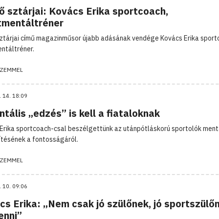
ő sztárjai: Kovács Erika sportcoach,
tmentáltréner
sztárjai című magazinműsor újabb adásának vendége Kovács Erika sport
ntáltréner.
ZEMMEL
. 14. 18:09
tális „edzés” is kell a fiataloknak
Erika sportcoach-csal beszélgettünk az utánpótláskorú sportolók ment
ítésének a fontosságáról.
ZEMMEL
. 10. 09:06
s Erika: „Nem csak jó szülőnek, jó sportszülőn
lenni”