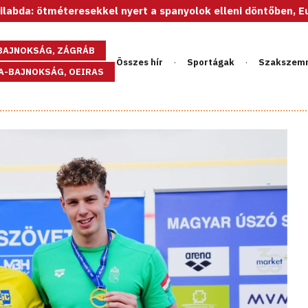
méteresekkel nyert a spanyolok elleni döntőben, Európa-bajno
GBAJNOKSÁG, ZÁGRÁB
Összes hír
Sportágak
Szakszem
PA-BAJNOKSÁG, OEIRAS