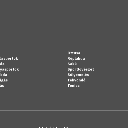
Öttusa
ársportok
Röplabda
bda
Sakk
lyasportok
Sportlövészet
abda
Súlyemelés
úgás
Tekvondó
ás
Tenisz