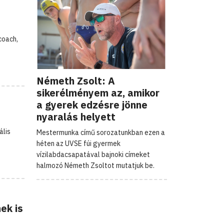
coach,
Németh Zsolt: A
sikerélményem az, amikor
a gyerek edzésre jönne
nyaralás helyett
ális
Mestermunka című sorozatunkban ezen a
héten az UVSE fúi gyermek
vízilabdacsapatával bajnoki címeket
halmozó Németh Zsoltot mutatjuk be.
ek is