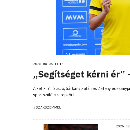
2026. 08. 06. 11:15
„Segítséget kérni ér”
A két kitűnő úszó, Sárkány Zalán és Zétény édesanyja,
sportszülői szerepkört.
#SZAKSZEMMEL
2026. 02