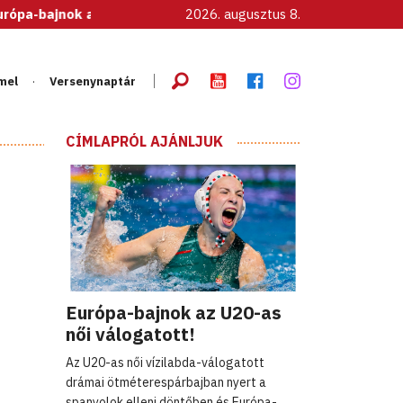
k az U20-as női válogatott!
2026. augusztus 8.
mel
Versenynaptár
CÍMLAPRÓL AJÁNLJUK
Európa-bajnok az U20-as
női válogatott!
Az U20-as női vízilabda-válogatott
drámai ötméterespárbajban nyert a
spanyolok elleni döntőben és Európa-