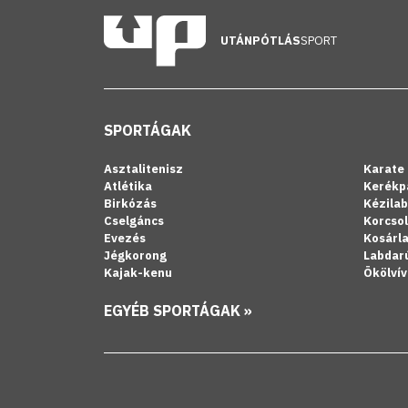
UTÁNPÓTLÁS
SPORT
SPORTÁGAK
Asztalitenisz
Karate
Atlétika
Kerékp
Birkózás
Kézila
Cselgáncs
Korcso
Evezés
Kosárl
Jégkorong
Labdar
Kajak-kenu
Ökölvív
EGYÉB SPORTÁGAK »