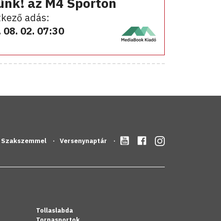
ünk! az M4 Sporton
kező adás:
 08. 02. 07:30
Szakszemmel
Versenynaptár
Tollaslabda
Tornasportok