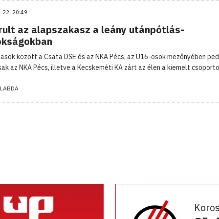
. 22. 20:49
rult az alapszakasz a leány utánpótlás-
okságokban
asok között a Csata DSE és az NKA Pécs, az U16-osok mezőnyében ped
ak az NKA Pécs, illetve a Kecskeméti KA zárt az élen a kiemelt csoport
LABDA
Koro