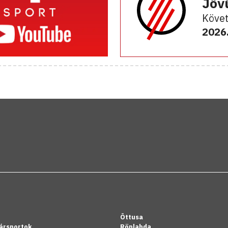
Jöv
Követ
2026.
Öttusa
ársportok
Röplabda