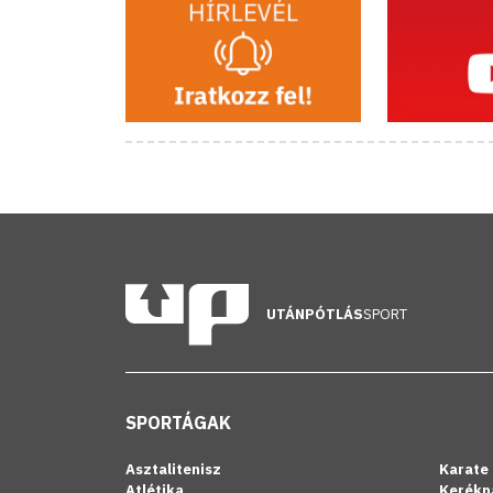
UTÁNPÓTLÁS
SPORT
SPORTÁGAK
Asztalitenisz
Karate
Atlétika
Kerékp