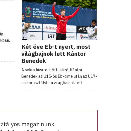
ig
okban.
Két éve Eb-t nyert, most
világbajnok lett Kántor
Benedek
A sokra hivatott öttusázó, Kántor
Benedek az U15-ös Eb-címe után az U17-
es korosztályban világbajnok lett.
sztályos magazinunk