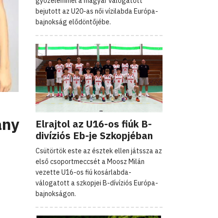
győzelemmel a magyar válogatott
bejutott az U20-as női vízilabda Európa-
bajnokság elődöntőjébe.
ány
Elrajtol az U16-os fiúk B-
divíziós Eb-je Szkopjéban
Csütörtök este az észtek ellen játssza az
első csoportmeccsét a Moosz Milán
vezette U16-os fiú kosárlabda-
válogatott a szkopjei B-dívíziós Európa-
bajnokságon.