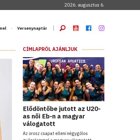
2026. augusztus 6.
mel
Versenynaptár
CÍMLAPRÓL AJÁNLJUK
Elődöntőbe jutott az U20-
as női Eb-n a magyar
válogatott
Az orosz csapat elleni négygólos