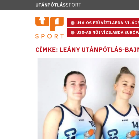
UTÁNPÓTLÁS
SPORT
U16-OS FIÚ VÍZILABDA-VILÁ
U20-AS NŐI VÍZILABDA EURÓ
CÍMKE: LEÁNY UTÁNPÓTLÁS-BA