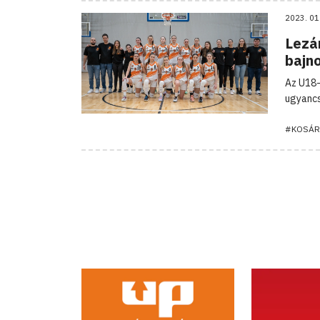
2023. 01
Lezá
bajn
Az U18-
ugyancs
#KOSÁR