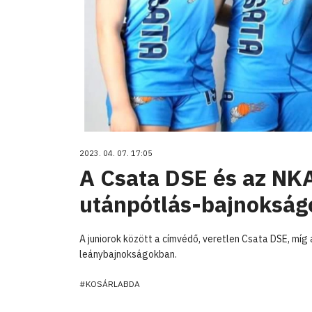
2023. 04. 07. 17:05
A Csata DSE és az NKA
utánpótlás-bajnoksá
A juniorok között a címvédő, veretlen Csata DSE, míg
leánybajnokságokban.
#KOSÁRLABDA