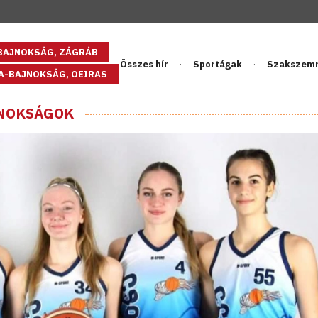
GBAJNOKSÁG, ZÁGRÁB
Összes hír
Sportágak
Szakszem
PA-BAJNOKSÁG, OEIRAS
JNOKSÁGOK