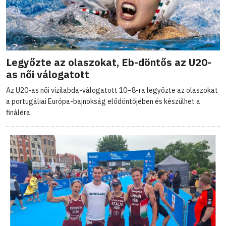
Legyőzte az olaszokat, Eb-döntős az U20-
as női válogatott
Az U20-as női vízilabda-válogatott 10–8-ra legyőzte az olaszokat
a portugáliai Európa-bajnokság elődöntőjében és készülhet a
fináléra.