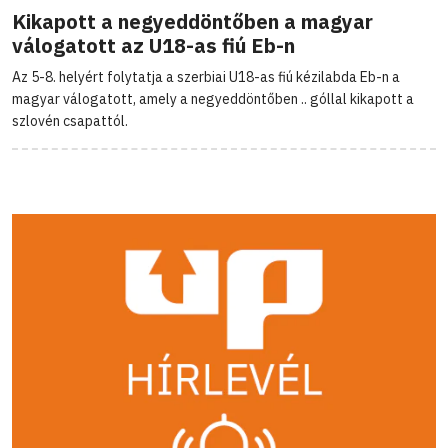
Kikapott a negyeddöntőben a magyar
válogatott az U18-as fiú Eb-n
Az 5-8. helyért folytatja a szerbiai U18-as fiú kézilabda Eb-n a
magyar válogatott, amely a negyeddöntőben .. góllal kikapott a
szlovén csapattól.