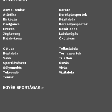
Asztalitenisz
Karate
Atlétika
Kerékpársportok
Birkózás
Kézilabda
Cselgáncs
Korcsolyasportok
Evezés
Kosárlabda
Jégkorong
Labdarúgás
Kajak-kenu
Ökölvívás
Öttusa
Tollaslabda
Röplabda
Tornasportok
Sakk
Triatlon
Sportlövészet
Úszás
Súlyemelés
Vívás
Tekvondó
Vízilabda
Tenisz
EGYÉB SPORTÁGAK »