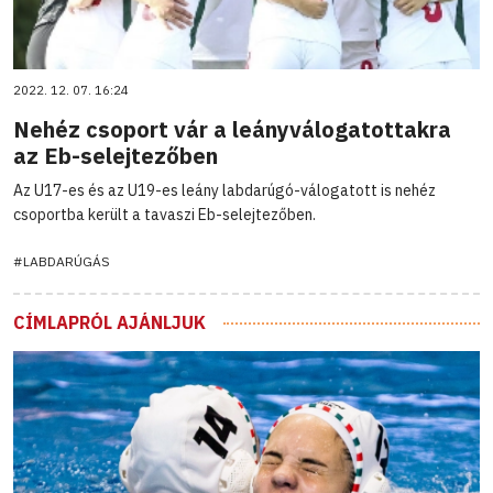
2022. 12. 07. 16:24
Nehéz csoport vár a leányválogatottakra
az Eb-selejtezőben
Az U17-es és az U19-es leány labdarúgó-válogatott is nehéz
csoportba került a tavaszi Eb-selejtezőben.
#LABDARÚGÁS
CÍMLAPRÓL AJÁNLJUK