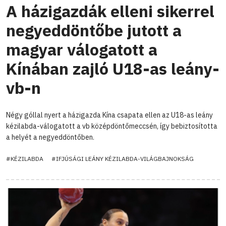
A házigazdák elleni sikerrel
negyeddöntőbe jutott a
magyar válogatott a
Kínában zajló U18-as leány-
vb-n
Négy góllal nyert a házigazda Kína csapata ellen az U18-as leány
kézilabda-válogatott a vb középdöntőmeccsén, így bebiztosította
a helyét a negyeddöntőben.
#KÉZILABDA
#IFJÚSÁGI LEÁNY KÉZILABDA-VILÁGBAJNOKSÁG