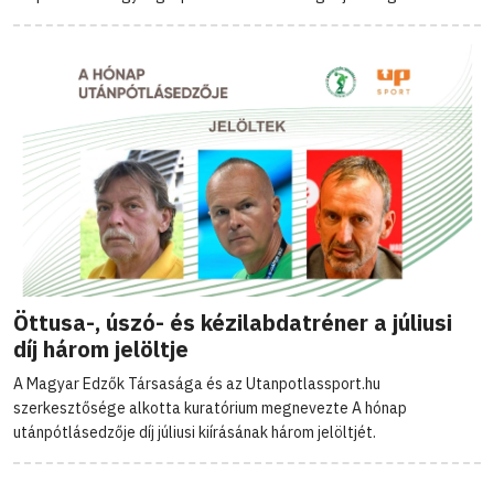
Öttusa-, úszó- és kézilabdatréner a júliusi
díj három jelöltje
A Magyar Edzők Társasága és az Utanpotlassport.hu
szerkesztősége alkotta kuratórium megnevezte A hónap
utánpótlásedzője díj júliusi kiírásának három jelöltjét.