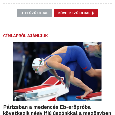
ELŐZŐ OLDAL
KÖVETKEZŐ OLDAL
CÍMLAPRÓL AJÁNLJUK
Párizsban a medencés Eb-erőpróba
következik négy ifjú úszónkkal a mezőnyben