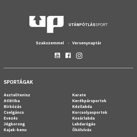
UTÁNPÓTLÁS
SPORT
Szakszemmel
Versenynaptár
SPORTÁGAK
Asztalitenisz
Karate
Atlétika
Kerékpársportok
Birkózás
Kézilabda
Cselgáncs
Korcsolyasportok
Evezés
Kosárlabda
Jégkorong
Labdarúgás
Kajak-kenu
Ökölvívás