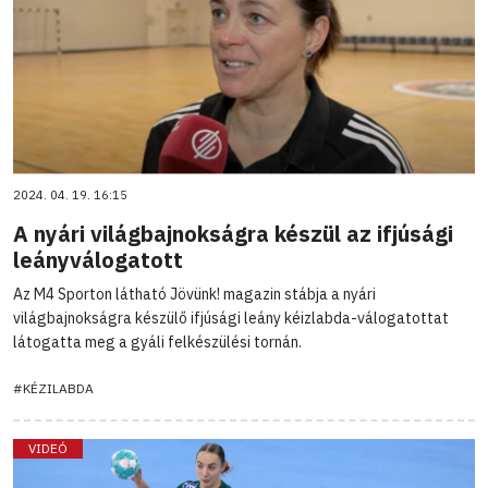
2024. 04. 19. 16:15
A nyári világbajnokságra készül az ifjúsági
leányválogatott
Az M4 Sporton látható Jövünk! magazin stábja a nyári
világbajnokságra készülő ifjúsági leány kéizlabda-válogatottat
látogatta meg a gyáli felkészülési tornán.
#KÉZILABDA
VIDEÓ