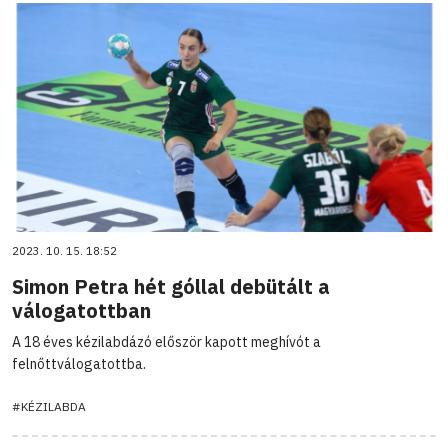
2023. 10. 15. 18:52
Simon Petra hét góllal debütált a
válogatottban
A 18 éves kézilabdázó először kapott meghívót a
felnőttválogatottba.
#KÉZILABDA