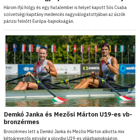
Három ifjú hölgy és egy fiatalember is helyet kapott Sós Csaba
szövetségi kapitány medencés nagyválogatottjában az úszók
párizsi felnőtt Európa-bajnokságán.
Demkó Janka és Mezősi Márton U19-es vb-
bronzérmes
Bronzérmes lett a Demkó Janka és Mezősi Márton alkotta mix
kétpárevezős egység a plovdivi U19-es világbajnokságon.