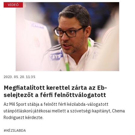
VIDEÓ
2023. 05. 20. 11:35
Megfiatalított kerettel zárta az Eb-
selejtezőt a férfi felnőttválogatott
Az M4 Sport stábja a felnőtt férfi kézilabda-válogatott
utánpótláskorú játékosai mellett a szövetségi kapitányt, Chema
Rodriguezt kérdezte.
#KÉZILABDA