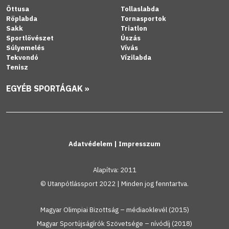
Öttusa
Tollaslabda
Röplabda
Tornasportok
Sakk
Triatlon
Sportlövészet
Úszás
Súlyemelés
Vívás
Tekvondó
Vízilabda
Tenisz
EGYÉB SPORTÁGAK »
Adatvédelem
|
Impresszum
Alapítva: 2011
© Utanpótlássport 2022 | Minden jog fenntartva.
Magyar Olimpiai Bizottság – médiaoklevél (2015)
Magyar Sportújságírók Szövetsége – nívódíj (2018)