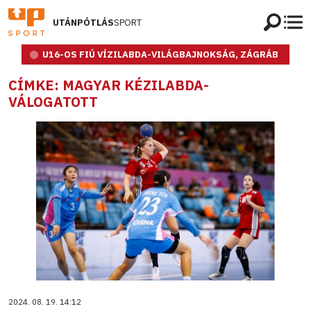
UTÁNPÓTLÁS
SPORT
U16-OS FIÚ VÍZILABDA-VILÁGBAJNOKSÁG, ZÁGRÁB
CÍMKE: MAGYAR KÉZILABDA-
VÁLOGATOTT
2024. 08. 19. 14:12