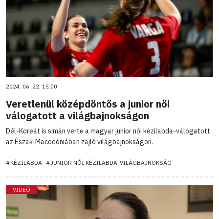
2024. 06. 22. 15:00
Veretlenül középdöntős a junior női
válogatott a világbajnokságon
Dél-Koreát is simán verte a magyar junior női kézilabda-válogatott
az Észak-Macedóniában zajló világbajnokságon.
#KÉZILABDA
#JUNIOR NŐI KÉZILABDA-VILÁGBAJNOKSÁG
VIDEÓ