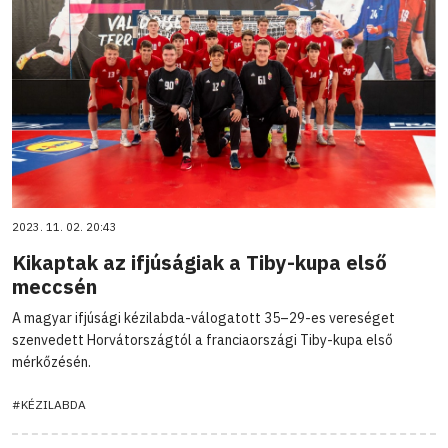
2023. 11. 02. 20:43
Kikaptak az ifjúságiak a Tiby-kupa első
meccsén
A magyar ifjúsági kézilabda-válogatott 35–29-es vereséget
szenvedett Horvátországtól a franciaországi Tiby-kupa első
mérkőzésén.
#KÉZILABDA