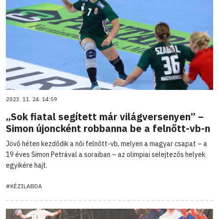
2023. 11. 24. 14:59
„Sok fiatal segített már világversenyen” –
Simon újoncként robbanna be a felnőtt-vb-n
Jövő héten kezdődik a női felnőtt-vb, melyen a magyar csapat – a
19 éves Simon Petrával a soraiban – az olimpiai selejtezős helyek
egyikére hajt.
#KÉZILABDA