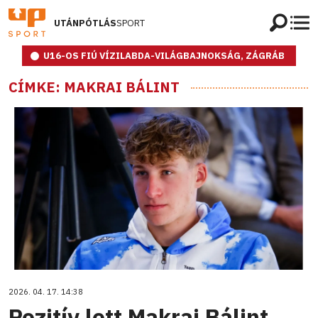
UTÁNPÓTLÁS
SPORT
U16-OS FIÚ VÍZILABDA-VILÁGBAJNOKSÁG, ZÁGRÁB
CÍMKE: MAKRAI BÁLINT
2026. 04. 17. 14:38
Pozitív lett Makrai Bálint