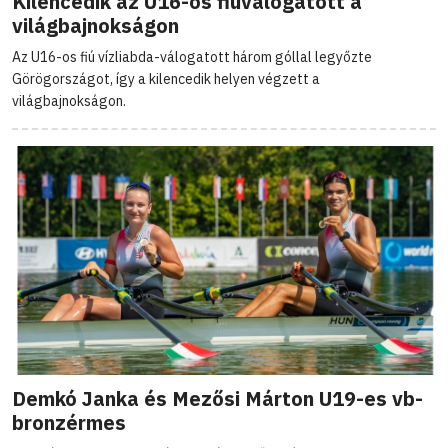
Kilencedik az U16-os fiúválogatott a
világbajnokságon
Az U16-os fiú vízliabda-válogatott három góllal legyőzte
Görögországot, így a kilencedik helyen végzett a
világbajnokságon.
Demkó Janka és Mezősi Márton U19-es vb-
bronzérmes