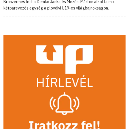
Bronzérmes lett a Demkó Janka és Mezősi Márton alkotta mix
kétpárevezős egység a plovdivi U19-es világbajnokságon.