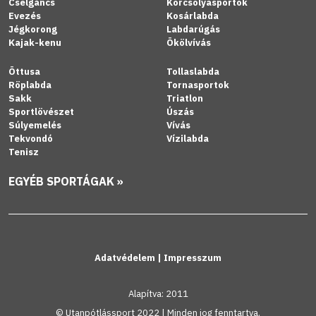
Cselgáncs
Korcsolyasportok
Evezés
Kosárlabda
Jégkorong
Labdarúgás
Kajak-kenu
Ökölvívás
Öttusa
Tollaslabda
Röplabda
Tornasportok
Sakk
Triatlon
Sportlövészet
Úszás
Súlyemelés
Vívás
Tekvondó
Vízilabda
Tenisz
EGYÉB SPORTÁGAK »
Adatvédelem
|
Impresszum
Alapítva: 2011
© Utanpótlássport 2022 | Minden jog fenntartva.