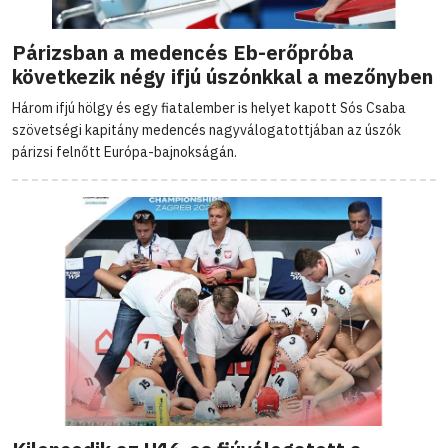
Párizsban a medencés Eb-erőpróba
következik négy ifjú úszónkkal a mezőnyben
Három ifjú hölgy és egy fiatalember is helyet kapott Sós Csaba
szövetségi kapitány medencés nagyválogatottjában az úszók
párizsi felnőtt Európa-bajnokságán.