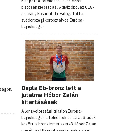
Kikapott a törököktől is, és ezzel
biztosan kiesett az A-divízióból az U18-
as leány kosárlabda-válogatott a
svédországi korosztályos Európa-
bajnokságon.
Dupla Eb-bronz lett a
kságon.
jutalma Hóbor Zalán
kitartásának
A lengyelországi triatlon Európa-
bajnokságon a felnőttek és az U23-asok
között is bronzérmet szerző Hóbor Zalán
mesélt az Utánpótlássportnak a siker