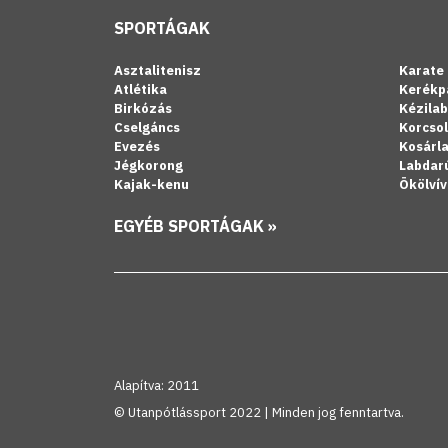
SPORTÁGAK
Asztalitenisz
Karate
Atlétika
Kerékp
Birkózás
Kézila
Cselgáncs
Korcso
Evezés
Kosárl
Jégkorong
Labdar
Kajak-kenu
Ökölvív
EGYÉB SPORTÁGAK »
Alapítva: 2011
© Utanpótlássport 2022 | Minden jog fenntartva.