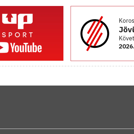
Koro
Jöv
Követ
2026.