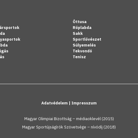
Öttusa
ársportok
Röplabda
bda
Sakk
lyasportok
Sportlövészet
abda
Súlyemelés
úgás
Tekvondó
ás
Tenisz
Adatvédelem
|
Impresszum
Magyar Olimpiai Bizottság – médiaoklevél (2015)
Magyar Sportújságírók Szövetsége – nívódíj (2018)