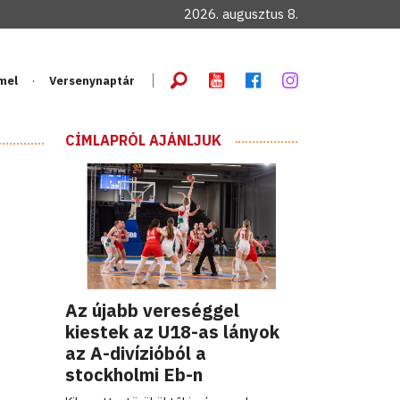
2026. augusztus 8.
mel
Versenynaptár
CÍMLAPRÓL AJÁNLJUK
Az újabb vereséggel
kiestek az U18-as lányok
az A-divízióból a
stockholmi Eb-n