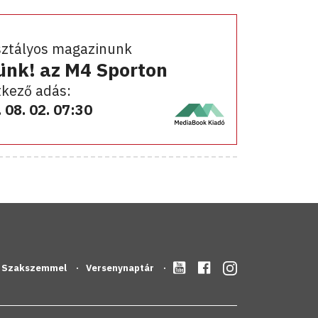
sztályos magazinunk
ünk! az M4 Sporton
kező adás:
 08. 02. 07:30
Szakszemmel
Versenynaptár