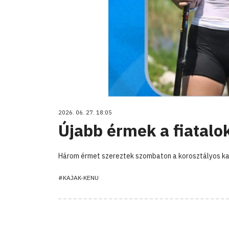
2026. 06. 27. 18:05
Újabb érmek a fiatalo
Három érmet szereztek szombaton a korosztályos kaj
#KAJAK-KENU