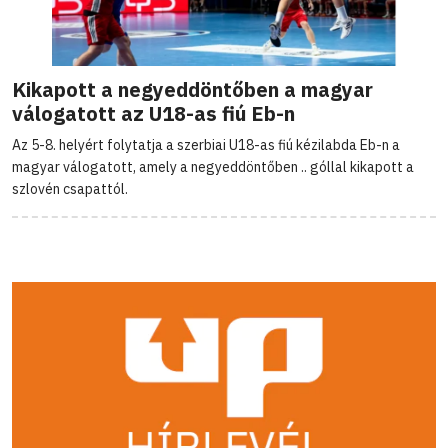
Kikapott a negyeddöntőben a magyar
válogatott az U18-as fiú Eb-n
Az 5-8. helyért folytatja a szerbiai U18-as fiú kézilabda Eb-n a
magyar válogatott, amely a negyeddöntőben .. góllal kikapott a
szlovén csapattól.