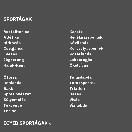
SPORTÁGAK
Asztalitenisz
Karate
Atlétika
Kerékpársportok
Birkózás
Kézilabda
Cselgáncs
Korcsolyasportok
Evezés
Kosárlabda
Jégkorong
Labdarúgás
Kajak-kenu
Ökölvívás
Öttusa
Tollaslabda
Röplabda
Tornasportok
Sakk
Triatlon
Sportlövészet
Úszás
Súlyemelés
Vívás
Tekvondó
Vízilabda
Tenisz
EGYÉB SPORTÁGAK »