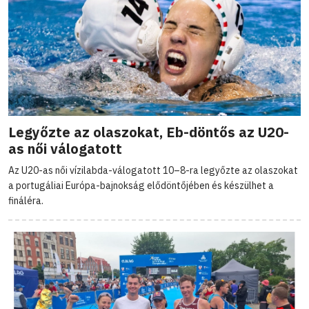
Legyőzte az olaszokat, Eb-döntős az U20-
as női válogatott
Az U20-as női vízilabda-válogatott 10–8-ra legyőzte az olaszokat
a portugáliai Európa-bajnokság elődöntőjében és készülhet a
fináléra.