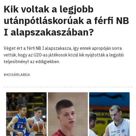
Kik voltak a legjobb
utánpótláskorúak a férfi NB
I alapszakaszában?
Véget ért a férfi NB I alapszakasza, így ennek apropóján sorra
vettük, hogy az U20-as játékosok közül kik nyújtották a legjobb
teljesítményt az eddigiekben.
#KOSÁRLABDA