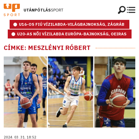
UTÁNPÓTLÁS
SPORT
U16-OS FIÚ VÍZILABDA-VILÁGBAJNOKSÁG, ZÁGRÁB
U20-AS NŐI VÍZILABDA EURÓPA-BAJNOKSÁG, OEIRAS
CÍMKE: MESZLÉNYI RÓBERT
2024. 03. 31. 18:52