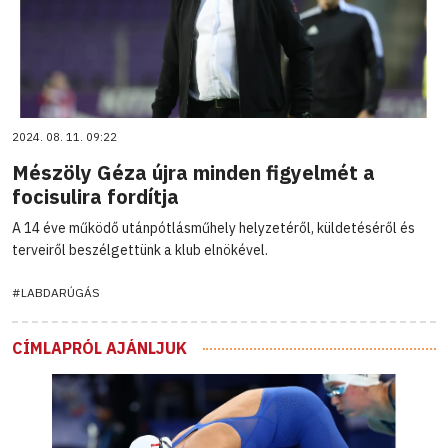
2024. 08. 11. 09:22
Mészöly Géza újra minden figyelmét a
focisulira fordítja
A 14 éve működő utánpótlásműhely helyzetéről, küldetéséről és
terveiről beszélgettünk a klub elnökével.
#LABDARÚGÁS
CÍMLAPRÓL AJÁNLJUK