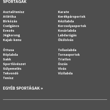
SPORTÁGAK
Asztalitenisz
Karate
Atlétika
Kerékpársportok
Birkózás
Kézilabda
Cselgáncs
Korcsolyasportok
Evezés
Kosárlabda
Jégkorong
Labdarúgás
Kajak-kenu
Ökölvívás
Öttusa
Tollaslabda
Röplabda
Tornasportok
Sakk
Triatlon
Sportlövészet
Úszás
Súlyemelés
Vívás
Tekvondó
Vízilabda
Tenisz
EGYÉB SPORTÁGAK »