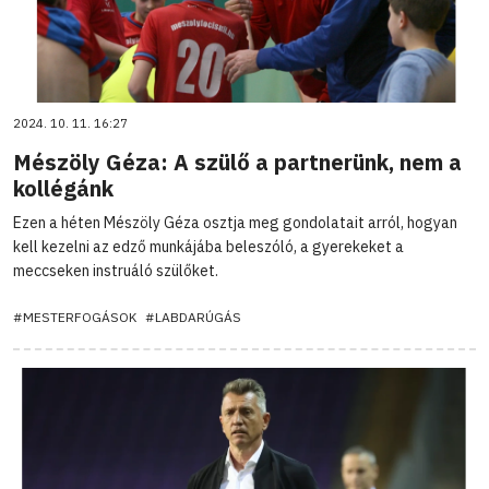
2024. 10. 11. 16:27
Mészöly Géza: A szülő a partnerünk, nem a
kollégánk
Ezen a héten Mészöly Géza osztja meg gondolatait arról, hogyan
kell kezelni az edző munkájába beleszóló, a gyerekeket a
meccseken instruáló szülőket.
#MESTERFOGÁSOK
#LABDARÚGÁS