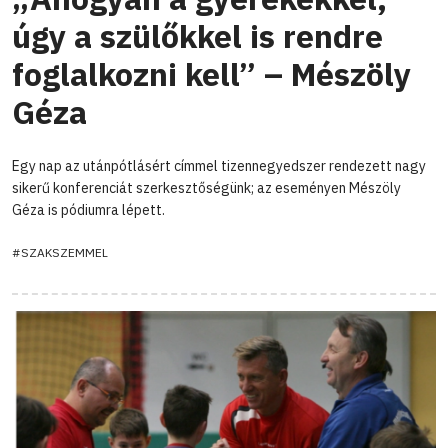
úgy a szülőkkel is rendre
foglalkozni kell” – Mészöly
Géza
Egy nap az utánpótlásért címmel tizennegyedszer rendezett nagy
sikerű konferenciát szerkesztőségünk; az eseményen Mészöly
Géza is pódiumra lépett.
#SZAKSZEMMEL