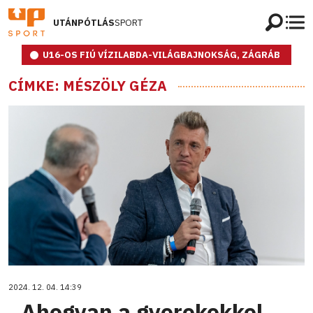
UTÁNPÓTLÁS
SPORT
U16-OS FIÚ VÍZILABDA-VILÁGBAJNOKSÁG, ZÁGRÁB
CÍMKE: MÉSZÖLY GÉZA
2024. 12. 04. 14:39
„Ahogyan a gyerekekkel,