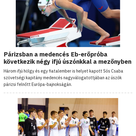
Párizsban a medencés Eb-erőpróba
következik négy ifjú úszónkkal a mezőnyben
Három ifjú hölgy és egy fiatalember is helyet kapott Sós Csaba
szövetségi kapitány medencés nagyválogatottjában az úszók
párizsi felnőtt Európa-bajnokságán.