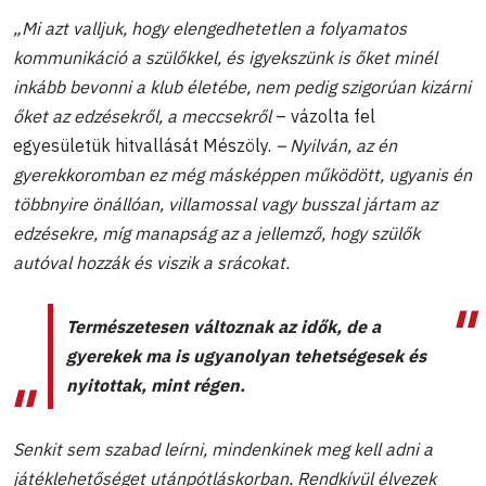
„Mi azt valljuk, hogy elengedhetetlen a folyamatos
kommunikáció a szülőkkel, és igyekszünk is őket minél
inkább bevonni a klub életébe, nem pedig szigorúan kizárni
őket az edzésekről, a meccsekről
– vázolta fel
egyesületük hitvallását Mészöly.
– Nyilván, az én
gyerekkoromban ez még másképpen működött, ugyanis én
többnyire önállóan, villamossal vagy busszal jártam az
edzésekre, míg manapság az a jellemző, hogy szülők
autóval hozzák és viszik a srácokat.
Természetesen változnak az idők, de a
gyerekek ma is ugyanolyan tehetségesek és
nyitottak, mint régen.
Senkit sem szabad leírni, mindenkinek meg kell adni a
játéklehetőséget utánpótláskorban. Rendkívül élvezek