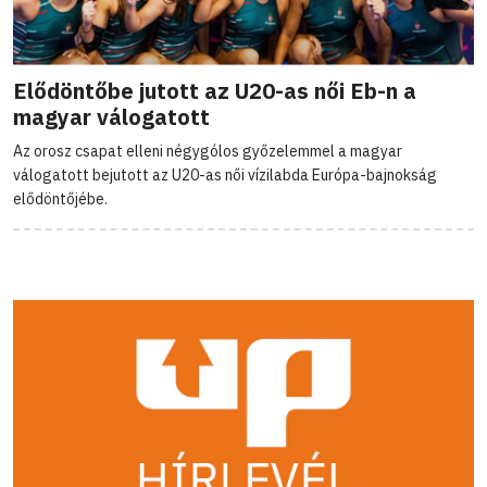
Elődöntőbe jutott az U20-as női Eb-n a
magyar válogatott
Az orosz csapat elleni négygólos győzelemmel a magyar
válogatott bejutott az U20-as női vízilabda Európa-bajnokság
elődöntőjébe.