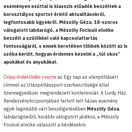
eseményen ezúttal is klasszis előadók beszéltek a
korosztályos sportot érintő aktualitásokról,
legfontosabb ügyekről. Mészöly Géza, 18-szoros
válogatott labdarúgó, a Mészöly Focisuli elnöke
beszélt a szülőkkel való kapcsolattartás
fontosságáról, s ennek keretében többek között az is
szóba került, hogyan érdemes kezelni a „túl okos”
apukákat és anyukákat.
Óriási érdeklődés övezte
az Egy nap az utánpótlásért
címmel az Utánpótlássport szerkesztősége által
tizennegyedszer megrendezett konferenciát. A Lurdy Ház
Rendezvényközpontjában tartott telt házas esemény
egyik leginkább várt beszélgetésében
Mészöly Géza
,
labdarúgóedző, korábbi válogatott játékos, a Mészöly
Focisuli elnöke válaszolt a kérdésekre.