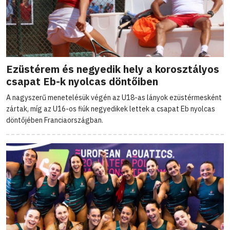
Ezüstérem és negyedik hely a korosztályos
csapat Eb-k nyolcas döntőiben
A nagyszerű menetelésük végén az U18-as lányok ezüstérmesként
zártak, míg az U16-os fiúk negyedikek lettek a csapat Eb nyolcas
döntőjében Franciaországban.