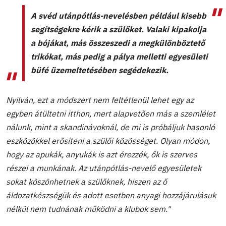
A svéd utánpótlás-nevelésben például kisebb
segítségekre kérik a szülőket. Valaki kipakolja
a bójákat, más összeszedi a megkülönböztető
trikókat, más pedig a pálya melletti egyesületi
büfé üzemeltetésében segédekezik.
Nyilván, ezt a módszert nem feltétlenül lehet egy az
egyben átültetni itthon, mert alapvetően más a szemlélet
nálunk, mint a skandinávoknál, de mi is próbáljuk hasonló
eszközökkel erősíteni a szülői közösséget. Olyan módon,
hogy az apukák, anyukák is azt érezzék, ők is szerves
részei a munkának. Az utánpótlás-nevelő egyesületek
sokat köszönhetnek a szülőknek, hiszen az ő
áldozatkészségük és adott esetben anyagi hozzájárulásuk
nélkül nem tudnának működni a klubok sem."