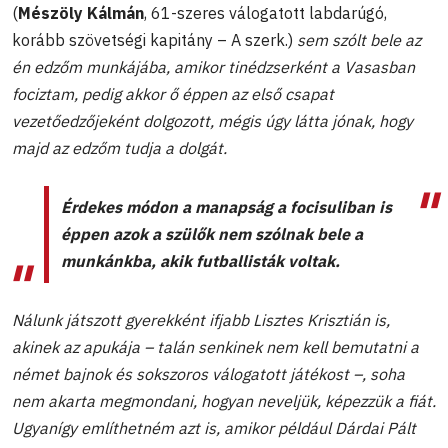
(
Mészöly Kálmán
, 61-szeres válogatott labdarúgó,
korább szövetségi kapitány – A szerk.)
sem szólt bele az
én edzőm munkájába, amikor tinédzserként a Vasasban
fociztam, pedig akkor ő éppen az első csapat
vezetőedzőjeként dolgozott, mégis úgy látta jónak, hogy
majd az edzőm tudja a dolgát.
Érdekes módon a manapság a focisuliban is
éppen azok a szülők nem szólnak bele a
munkánkba, akik futballisták voltak.
Nálunk játszott gyerekként ifjabb Lisztes Krisztián is,
akinek az apukája – talán senkinek nem kell bemutatni a
német bajnok és sokszoros válogatott játékost –, soha
nem akarta megmondani, hogyan neveljük, képezzük a fiát.
Ugyanígy említhetném azt is, amikor például Dárdai Pált