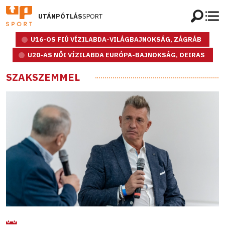
UTÁNPÓTLÁS
SPORT
U16-OS FIÚ VÍZILABDA-VILÁGBAJNOKSÁG, ZÁGRÁB
U20-AS NŐI VÍZILABDA EURÓPA-BAJNOKSÁG, OEIRAS
SZAKSZEMMEL