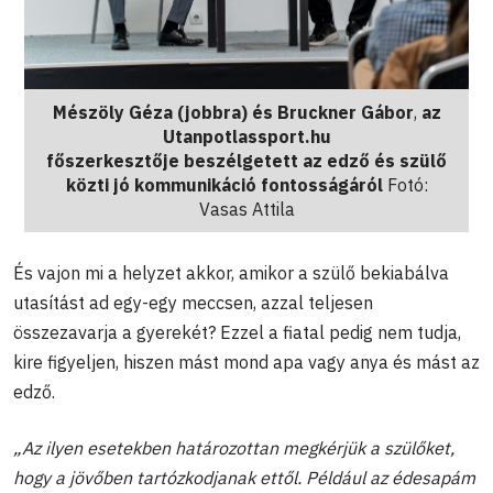
Mészöly Géza (jobbra) és
Bruckner Gábor
,
az
Utanpotlassport.hu
főszerkesztője beszélgetett az edző és szülő
közti jó kommunikáció fontosságáról
Fotó:
Vasas Attila
És vajon mi a helyzet akkor, amikor a szülő bekiabálva
utasítást ad egy-egy meccsen, azzal teljesen
összezavarja a gyerekét? Ezzel a fiatal pedig nem tudja,
kire figyeljen, hiszen mást mond apa vagy anya és mást az
edző.
„Az ilyen esetekben határozottan megkérjük a szülőket,
hogy a jövőben tartózkodjanak ettől. Például az édesapám