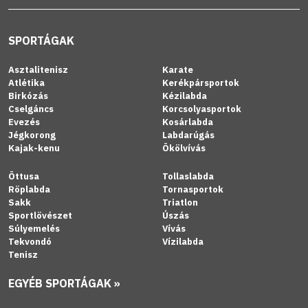
SPORTÁGAK
Asztalitenisz
Karate
Atlétika
Kerékpársportok
Birkózás
Kézilabda
Cselgáncs
Korcsolyasportok
Evezés
Kosárlabda
Jégkorong
Labdarúgás
Kajak-kenu
Ökölvívás
Öttusa
Tollaslabda
Röplabda
Tornasportok
Sakk
Triatlon
Sportlövészet
Úszás
Súlyemelés
Vívás
Tekvondó
Vízilabda
Tenisz
EGYÉB SPORTÁGAK »