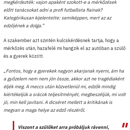
megkérdezték: vajon apaként szokott-e a mérkőzések
előtt tanácsokat adni a profi futballista fiainak?
Kategórikusan kijelentette: semiképpen, mert az az
edzőjének a dolga.”
A szakember azt szintén kulcskérdésnek tartja, hogy a
mérkőzés után, hazafelé mi hangzik el az autóban a szülő
és a gyerek között.
„Fontos, hogy a gyerekek nagyon akarjanak nyerni, ám ha
a győzelem nem nem jön össze, akkor azt ne tragédiaként
éljék meg. A meccs után közvetlenül mi, edzők mindig
kiértékeljük a srácok teljesítményét, megbeszéljük, mi volt
jó, min kell javítani. A dicséret mellett a kritikának is
megvan a maga helye az edző részéről.
Viszont a szülőket arra próbáljuk rávenni,