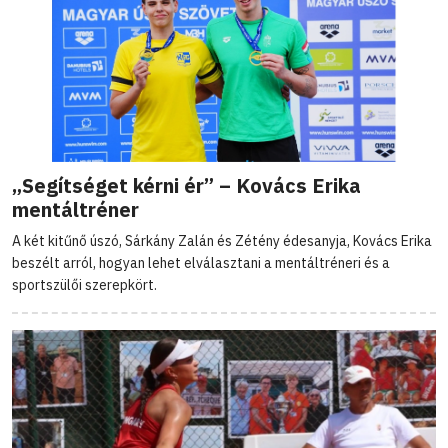
„Segítséget kérni ér” – Kovács Erika
mentáltréner
A két kitűnő úszó, Sárkány Zalán és Zétény édesanyja, Kovács Erika
beszélt arról, hogyan lehet elválasztani a mentáltréneri és a
sportszülői szerepkört.