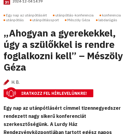
2024-12-04 14:39
Egy nap az utánpótlásért
utánpótlás-konferencia
konferencia
utánpótlás
utánpótlássport
Mészöly Géza
labdarúgás
„Ahogyan a gyerekekkel,
úgy a szülőkkel is rendre
foglalkozni kell” – Mészöly
Géza
H. B.
IRATKOZZ FEL HÍRLEVELÜNKRE!
Egy nap az utánpótlásért címmel tizennegyedszer
rendezett nagy sikerű konferenciát
szerkesztőségünk. A Lurdy Ház
Rendezvényközpontjában tartott egész napos