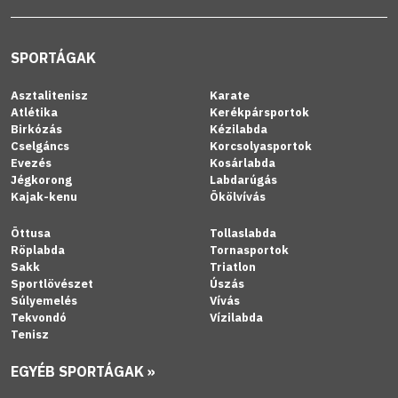
SPORTÁGAK
Asztalitenisz
Karate
Atlétika
Kerékpársportok
Birkózás
Kézilabda
Cselgáncs
Korcsolyasportok
Evezés
Kosárlabda
Jégkorong
Labdarúgás
Kajak-kenu
Ökölvívás
Öttusa
Tollaslabda
Röplabda
Tornasportok
Sakk
Triatlon
Sportlövészet
Úszás
Súlyemelés
Vívás
Tekvondó
Vízilabda
Tenisz
EGYÉB SPORTÁGAK »