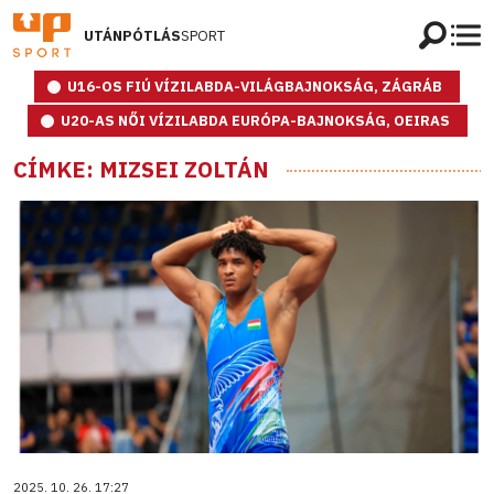
UTÁNPÓTLÁS
SPORT
U16-OS FIÚ VÍZILABDA-VILÁGBAJNOKSÁG, ZÁGRÁB
U20-AS NŐI VÍZILABDA EURÓPA-BAJNOKSÁG, OEIRAS
CÍMKE: MIZSEI ZOLTÁN
2025. 10. 26. 17:27