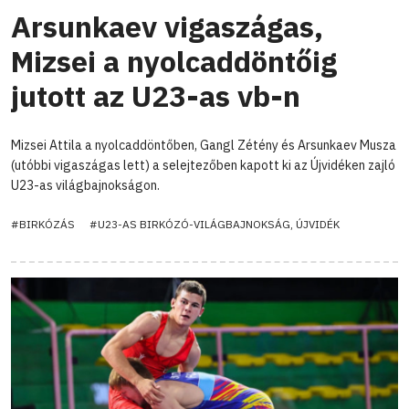
Arsunkaev vigaszágas,
Mizsei a nyolcaddöntőig
jutott az U23-as vb-n
Mizsei Attila a nyolcaddöntőben, Gangl Zétény és Arsunkaev Musza
(utóbbi vigaszágas lett) a selejtezőben kapott ki az Újvidéken zajló
U23-as világbajnokságon.
#BIRKÓZÁS
#U23-AS BIRKÓZÓ-VILÁGBAJNOKSÁG, ÚJVIDÉK