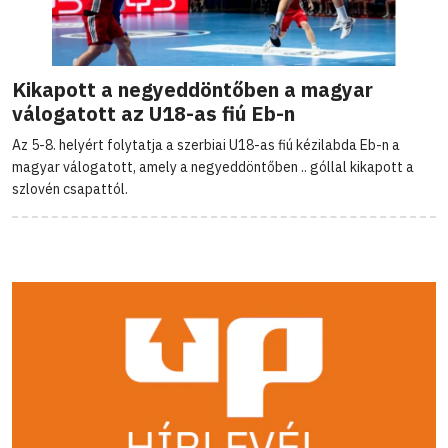
Kikapott a negyeddöntőben a magyar
válogatott az U18-as fiú Eb-n
Az 5-8. helyért folytatja a szerbiai U18-as fiú kézilabda Eb-n a
magyar válogatott, amely a negyeddöntőben .. góllal kikapott a
szlovén csapattól.