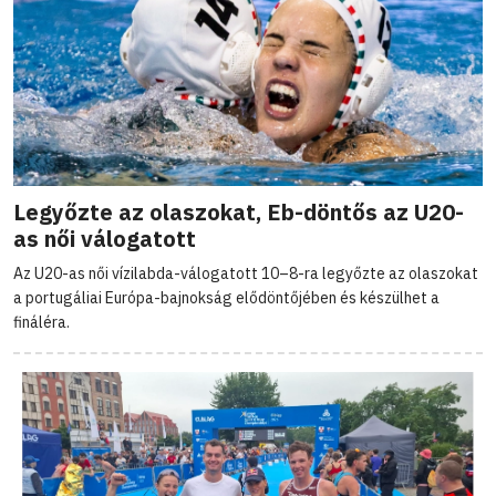
Legyőzte az olaszokat, Eb-döntős az U20-
as női válogatott
Az U20-as női vízilabda-válogatott 10–8-ra legyőzte az olaszokat
a portugáliai Európa-bajnokság elődöntőjében és készülhet a
fináléra.