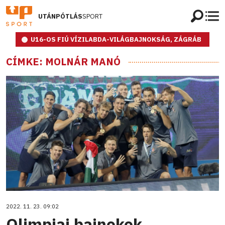
UTÁNPÓTLÁS
SPORT
U16-OS FIÚ VÍZILABDA-VILÁGBAJNOKSÁG, ZÁGRÁB
CÍMKE: MOLNÁR MANÓ
2022. 11. 23. 09:02
Olimpiai bajnokok