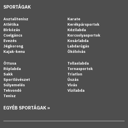
SPORTÁGAK
Asztalitenisz
Karate
Atlétika
Kerékpársportok
Birkózás
Kézilabda
Cselgáncs
Korcsolyasportok
Evezés
Kosárlabda
Jégkorong
Labdarúgás
Kajak-kenu
Ökölvívás
Öttusa
Tollaslabda
Röplabda
Tornasportok
Sakk
Triatlon
Sportlövészet
Úszás
Súlyemelés
Vívás
Tekvondó
Vízilabda
Tenisz
EGYÉB SPORTÁGAK »