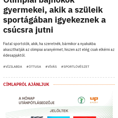
gyermekei, akik a szüleik
sportágában igyekeznek a
csúcsra jutni
Fiatal sportolók, akik, ha szeretnék, bármikor a nyakukba
akaszthatják az olimpiai aranyérmet, hiszen azt elég csak elkérni az
édesapjuktól.
#VÍZILABDA
#ÖTTUSA
#VÍVÁS
#SPORTLÖVÉSZET
CÍMLAPRÓL AJÁNLJUK