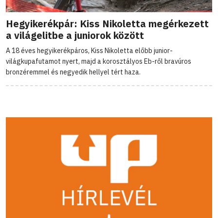
Hegyikerékpár: Kiss Nikoletta megérkezett
a világelitbe a juniorok között
A 18 éves hegyikerékpáros, Kiss Nikoletta előbb junior-
világkupafutamot nyert, majd a korosztályos Eb-ről bravúros
bronzéremmel és negyedik hellyel tért haza.