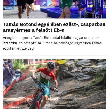
Tamás Botond egyéniben ezüst-, csapatban
aranyérmes a felnőtt Eb-n
Aranyérmet nyert a Tamás Botonddal felálló magyar csapat az
isztambuli felnőtt öttusa Európa-bajnokságon; egyéniben Tamás
ezüstérmet szerzett.