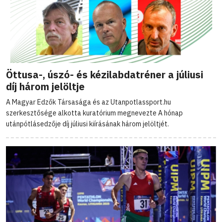
Öttusa-, úszó- és kézilabdatréner a júliusi
díj három jelöltje
A Magyar Edzők Társasága és az Utanpotlassport.hu
szerkesztősége alkotta kuratórium megnevezte A hónap
utánpótlásedzője díj júliusi kiírásának három jelöltjét.