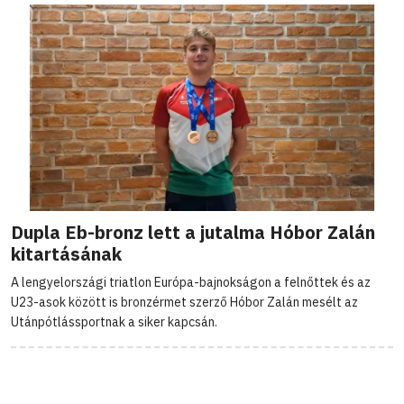
Dupla Eb-bronz lett a jutalma Hóbor Zalán
kitartásának
A lengyelországi triatlon Európa-bajnokságon a felnőttek és az
U23-asok között is bronzérmet szerző Hóbor Zalán mesélt az
Utánpótlássportnak a siker kapcsán.