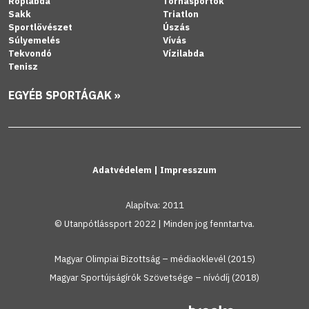
Röplabda
Tornasportok
Sakk
Triatlon
Sportlövészet
Úszás
Súlyemelés
Vívás
Tekvondó
Vízilabda
Tenisz
EGYÉB SPORTÁGAK »
Adatvédelem
|
Impresszum
Alapítva: 2011
© Utanpótlássport 2022 | Minden jog fenntartva.
Magyar Olimpiai Bizottság – médiaoklevél (2015)
Magyar Sportújságírók Szövetsége – nívódíj (2018)