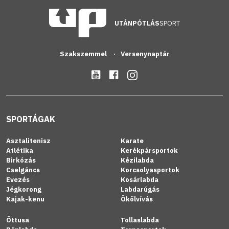
UTÁNPÓTLÁS
SPORT
Szakszemmel
Versenynaptár
SPORTÁGAK
Asztalitenisz
Karate
Atlétika
Kerékpársportok
Birkózás
Kézilabda
Cselgáncs
Korcsolyasportok
Evezés
Kosárlabda
Jégkorong
Labdarúgás
Kajak-kenu
Ökölvívás
Öttusa
Tollaslabda