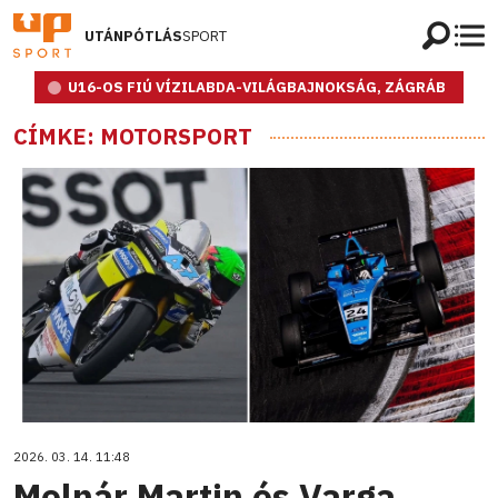
UTÁNPÓTLÁS
SPORT
U16-OS FIÚ VÍZILABDA-VILÁGBAJNOKSÁG, ZÁGRÁB
CÍMKE: MOTORSPORT
2026. 03. 14. 11:48
Molnár Martin és Varga