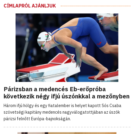
CÍMLAPRÓL AJÁNLJUK
Párizsban a medencés Eb-erőpróba
következik négy ifjú úszónkkal a mezőnyben
Három ifjú hölgy és egy fiatalember is helyet kapott Sós Csaba
szövetségi kapitány medencés nagyválogatottjában az úszók
párizsi felnőtt Európa-bajnokságán.