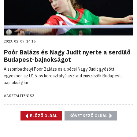
2023. 02. 07. 14:15
Poór Balázs és Nagy Judit nyerte a serdülő
Budapest-bajnokságot
A szombathelyi Poór Balázs és a pécsi Nagy Judit győzött
egyesben az U15-ös korosztályú asztaliteniszezők Budapest-
bajnokságán
#ASZTALITENISZ
ELŐZŐ OLDAL
KÖVETKEZŐ OLDAL