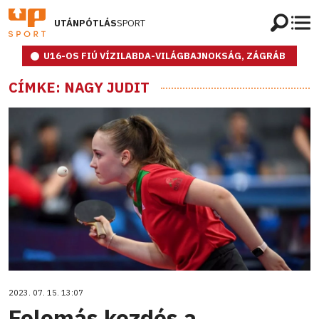
UTÁNPÓTLÁS
SPORT
U16-OS FIÚ VÍZILABDA-VILÁGBAJNOKSÁG, ZÁGRÁB
CÍMKE: NAGY JUDIT
2023. 07. 15. 13:07
Felemás kezdés a