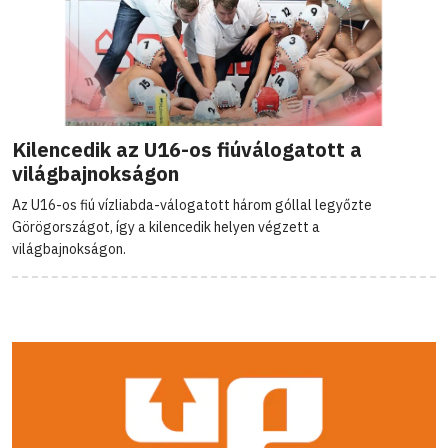
Kilencedik az U16-os fiúválogatott a
világbajnokságon
Az U16-os fiú vízliabda-válogatott három góllal legyőzte
Görögországot, így a kilencedik helyen végzett a
világbajnokságon.