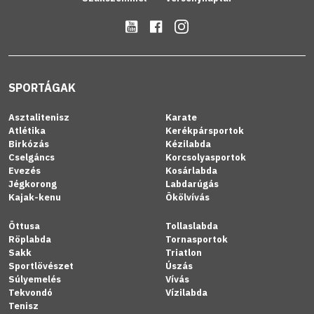
SPORTÁGAK
Asztalitenisz
Karate
Atlétika
Kerékpársportok
Birkózás
Kézilabda
Cselgáncs
Korcsolyasportok
Evezés
Kosárlabda
Jégkorong
Labdarúgás
Kajak-kenu
Ökölvívás
Öttusa
Tollaslabda
Röplabda
Tornasportok
Sakk
Triatlon
Sportlövészet
Úszás
Súlyemelés
Vívás
Tekvondó
Vízilabda
Tenisz