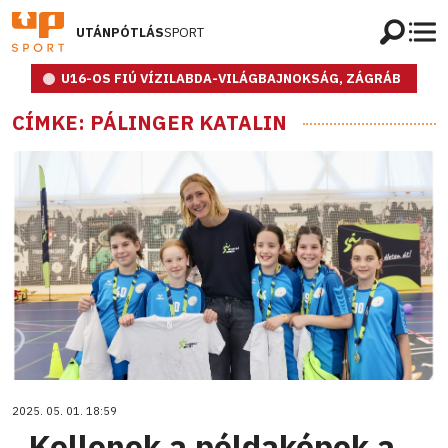
UTÁNPÓTLÁS
SPORT
U16-OS FIÚ VÍZILABDA-VILÁGBAJNOKSÁG, ZÁGRÁB
CÍMKE: PÁLINGER KATALIN
2025. 05. 01. 18:59
„Kellenek a példaképek a