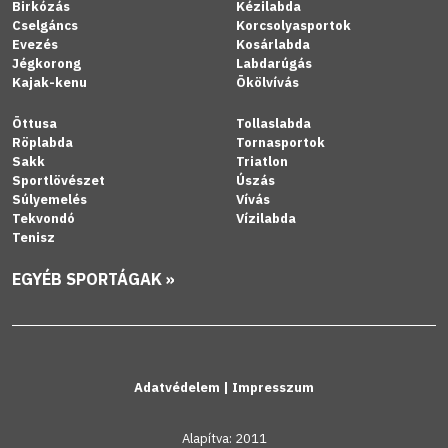
Birkózás
Kézilabda
Cselgáncs
Korcsolyasportok
Evezés
Kosárlabda
Jégkorong
Labdarúgás
Kajak-kenu
Ökölvívás
Öttusa
Tollaslabda
Röplabda
Tornasportok
Sakk
Triatlon
Sportlövészet
Úszás
Súlyemelés
Vívás
Tekvondó
Vízilabda
Tenisz
EGYÉB SPORTÁGAK »
Adatvédelem
|
Impresszum
Alapítva: 2011