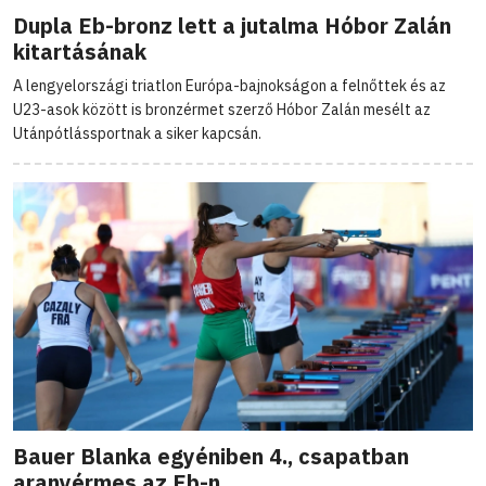
Dupla Eb-bronz lett a jutalma Hóbor Zalán
kitartásának
A lengyelországi triatlon Európa-bajnokságon a felnőttek és az
U23-asok között is bronzérmet szerző Hóbor Zalán mesélt az
Utánpótlássportnak a siker kapcsán.
Bauer Blanka egyéniben 4., csapatban
aranyérmes az Eb-n