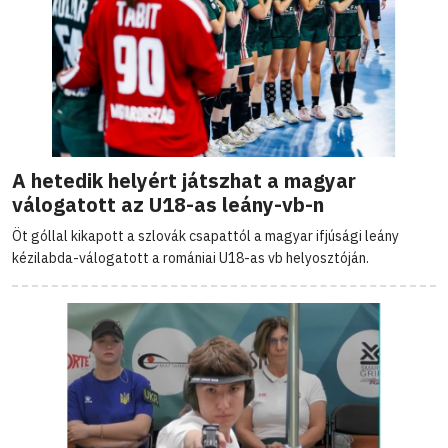
A hetedik helyért játszhat a magyar
válogatott az U18-as leány-vb-n
Öt góllal kikapott a szlovák csapattól a magyar ifjúsági leány
kézilabda-válogatott a romániai U18-as vb helyosztóján.