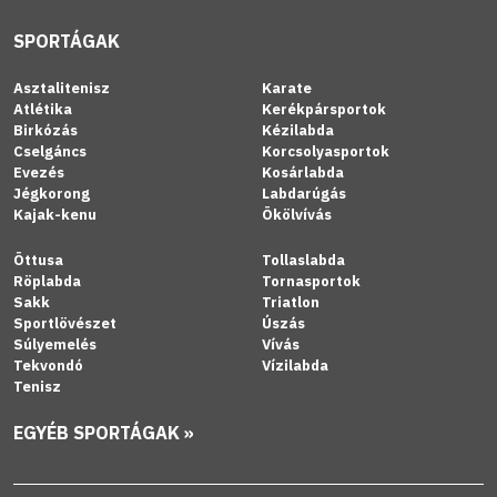
SPORTÁGAK
Asztalitenisz
Karate
Atlétika
Kerékpársportok
Birkózás
Kézilabda
Cselgáncs
Korcsolyasportok
Evezés
Kosárlabda
Jégkorong
Labdarúgás
Kajak-kenu
Ökölvívás
Öttusa
Tollaslabda
Röplabda
Tornasportok
Sakk
Triatlon
Sportlövészet
Úszás
Súlyemelés
Vívás
Tekvondó
Vízilabda
Tenisz
EGYÉB SPORTÁGAK »