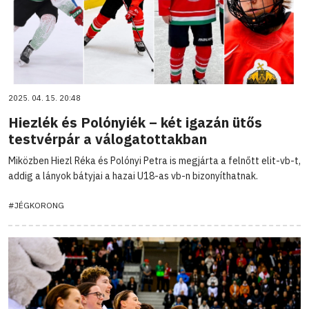
2025. 04. 15. 20:48
Hiezlék és Polónyiék – két igazán ütős
testvérpár a válogatottakban
Miközben Hiezl Réka és Polónyi Petra is megjárta a felnőtt elit-vb-t,
addig a lányok bátyjai a hazai U18-as vb-n bizonyíthatnak.
#JÉGKORONG