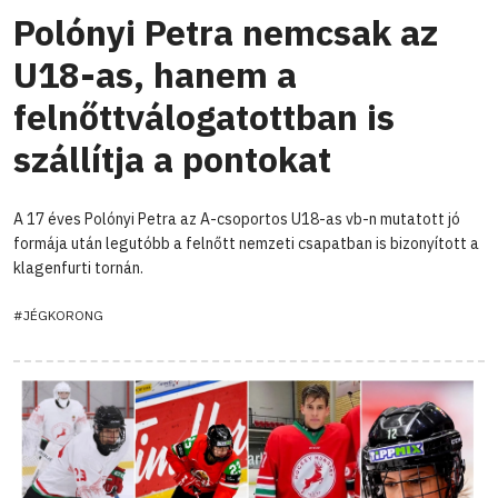
Polónyi Petra nemcsak az
U18-as, hanem a
felnőttválogatottban is
szállítja a pontokat
A 17 éves Polónyi Petra az A-csoportos U18-as vb-n mutatott jó
formája után legutóbb a felnőtt nemzeti csapatban is bizonyított a
klagenfurti tornán.
#JÉGKORONG