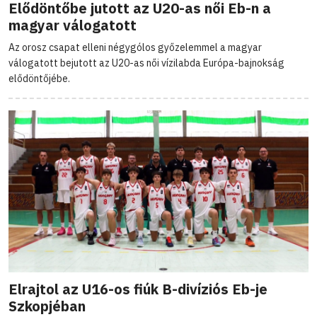
Elődöntőbe jutott az U20-as női Eb-n a
magyar válogatott
Az orosz csapat elleni négygólos győzelemmel a magyar
válogatott bejutott az U20-as női vízilabda Európa-bajnokság
elődöntőjébe.
Elrajtol az U16-os fiúk B-divíziós Eb-je
Szkopjéban