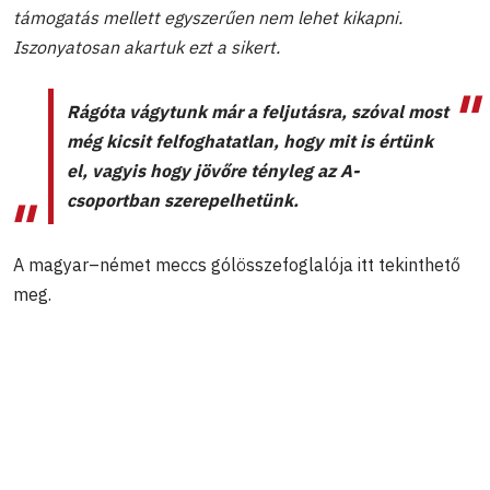
támogatás mellett egyszerűen nem lehet kikapni.
Iszonyatosan akartuk ezt a sikert.
Rágóta vágytunk már a feljutásra, szóval most
még kicsit felfoghatatlan, hogy mit is értünk
el, vagyis hogy jövőre tényleg az A-
csoportban szerepelhetünk.
A magyar–német meccs gólösszefoglalója itt tekinthető
meg.