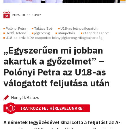
2025-01-11 13:07
Polónyi Petra
Takács Zoé
U18-as leányválogatott
Bedő Botond
jégkorong
utánpótlás
utánpótlássport
U18-as divízió I/A csoportos leány jégkorong-világbajnokság
„Egyszerűen mi jobban
akartuk a győzelmet” –
Polónyi Petra az U18-as
válogatott feljutása után
Hornyák Balázs
IRATKOZZ FEL HÍRLEVELÜNKRE!
A németek legyőzésével kiharcolta a feljutást az A-