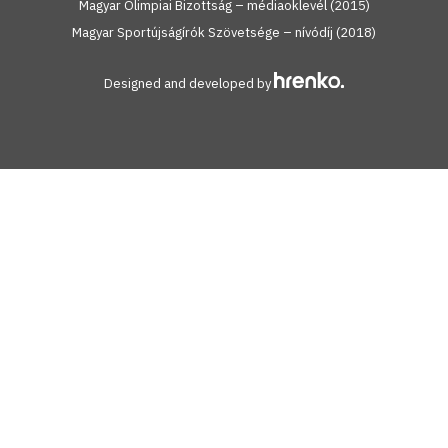
Magyar Olimpiai Bizottság – médiaoklevél (2015)
Magyar Sportújságírók Szövetsége – nívódíj (2018)
Designed and developed by