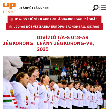
UTÁNPÓTLÁS
SPORT
U16-OS FIÚ VÍZILABDA-VILÁGBAJNOKSÁG, ZÁGRÁB
U20-AS NŐI VÍZILABDA EURÓPA-BAJNOKSÁG, OEIRAS
DIVÍZIÓ I/A-S U18-AS
JÉGKORONG
LEÁNY JÉGKORONG-VB,
2025