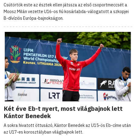
Csütörtök este az észtek ellen játssza az első csoportmeccsét a
Moosz Milán vezette U16-os fiú kosárlabda-válogatott a szkopjei
B-dívíziós Európa-bajnokságon.
Két éve Eb-t nyert, most világbajnok lett
Kántor Benedek
A sokra hivatott öttusázó, Kántor Benedek az U15-ös Eb-címe után
az U17-es korosztályban világbajnok lett.