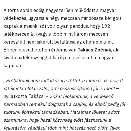
A torna során eddig nagyszerűen működött a magyar
védekezés, ugyanis a négy meccsen mindössze két gólt
kaptak a mieink, sőt volt olyan periódus, hogy 192
játékpercen át (vagyis több mint három meccsen
keresztül) nem sikerült betalálnia az ellenfeleknek.
Ebben elévülhetetlen érdeme van
Takács Zoénak
, aki
kiváló hatékonysággal hárítja a lövéseket a magyar
kapuban.
„Próbáltunk nem foglalkozni a téttel, hanem csak a saját
játékunkra fókuszálni, ami összességében jól is ment
–
nyilatkozta Takács. –
Sokat blokkoltunk, a védekező
harmadban remekül dolgoztak a csajok, és ebből pedig jól
tudtunk építekzni támadásban. Hatalmas löketet adott
számunkra, hogy hazai közönség előtt jászhatunk a
feljutásért, ráadásul több mint hétszáz néző előtt. Ilyen