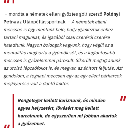
– mondta a németek elleni győztes gólt szerző
Polónyi
Petra
az Utánpótlássportnak. –
A németek elleni
meccsbe is úgy mentünk bele, hogy igyekeztük ehhez
tartani magunkat, és igazából csak cseréről cserére
haladtunk. Nagyon boldogok vagyunk, hogy végül ez a
mentalitás meghozta a gyümölcsét, és a legfontosabb
meccsen is győzelemmel párosult. Sikerült megugranunk
az utolsó lépcsőfokot is, és megvan az áhított feljutás. Azt
gondolom, a tegnapi meccsen egy az egy elleni párharcok
megnyerése volt a döntő faktor.
Rengeteget kellett koriznunk, és minden
egyes helyzetért, lövésért meg kellett
harcolnunk, de egyszerűen mi jobban akartuk
a győzelmet.