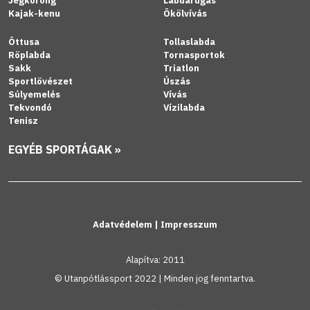
Jégkorong
Labdarúgás
Kajak-kenu
Ökölvívás
Öttusa
Tollaslabda
Röplabda
Tornasportok
Sakk
Triatlon
Sportlövészet
Úszás
Súlyemelés
Vívás
Tekvondó
Vízilabda
Tenisz
EGYÉB SPORTÁGAK »
Adatvédelem
|
Impresszum
Alapítva: 2011
© Utanpótlássport 2022 | Minden jog fenntartva.