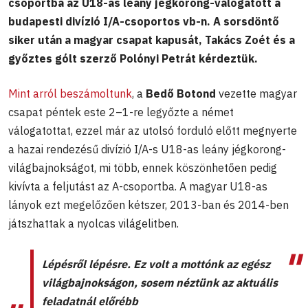
csoportba az U18-as leány jégkorong-válogatott a
budapesti divízió I/A-csoportos vb-n. A sorsdöntő
siker után a magyar csapat kapusát, Takács Zoét és a
győztes gólt szerző Polónyi Petrát kérdeztük.
Mint arról beszámoltunk
, a
Bedő Botond
vezette magyar
csapat péntek este 2–1-re legyőzte a német
válogatottat, ezzel már az utolsó forduló előtt megnyerte
a hazai rendezésű divízió I/A-s U18-as leány jégkorong-
világbajnokságot, mi több, ennek köszönhetően pedig
kivívta a feljutást az A-csoportba. A magyar U18-as
lányok ezt megelőzően kétszer, 2013-ban és 2014-ben
játszhattak a nyolcas világelitben.
Lépésről lépésre. Ez volt a mottónk az egész
világbajnokságon, sosem néztünk az aktuális
feladatnál előrébb