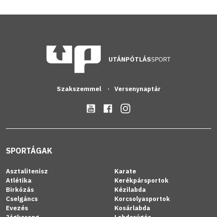
UTÁNPÓTLÁS
SPORT
Szakszemmel
Versenynaptár
SPORTÁGAK
Asztalitenisz
Karate
Atlétika
Kerékpársportok
Birkózás
Kézilabda
Cselgáncs
Korcsolyasportok
Evezés
Kosárlabda