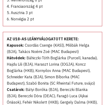
4. Franciaország 4 pt
5. Ausztria 3 pt
6. Norvégia 2 pt
AZ U18-AS LEÁNYVÁLOGATOTT KERETE:
Kapusok:
Csordás Csenge (KASI), Milibák Helga
(BJA), Takács Noémi Zoé (MAC Budapest)
Hátvédek:
Báhiczki-Tóth Boglárka (Purcell, kanadai),
Hajdu Lili (BJA), Haraszt Lorina (IOGJA), Koncz
Boglárka (HKB), Kornyilov Anna (MAC Budapest),
Schneider Kata (BJA), Simon Bíborka (MAC
Budapest), Szabó Bonita (SC Rheintal Future, svájci)
Csatárok:
Bátyi Boróka (BJA), Bereczki Blanka
(BJA), Bereczki Dóra (DEAC), Faragó Luca (Ajkai
Óriások), Fehér Nikolett (HKB), Gergely Dalma (HKB),