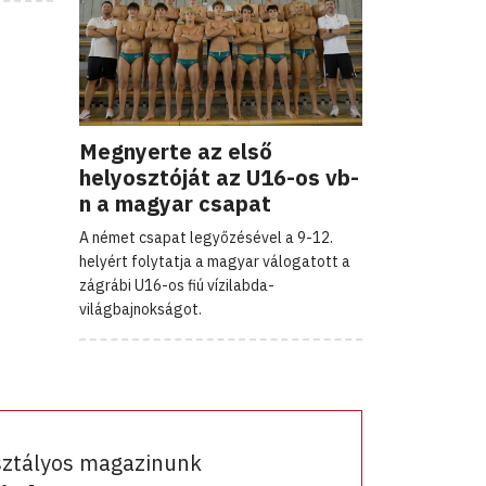
Megnyerte az első
helyosztóját az U16-os vb-
n a magyar csapat
A német csapat legyőzésével a 9-12.
helyért folytatja a magyar válogatott a
zágrábi U16-os fiú vízilabda-
világbajnokságot.
sztályos magazinunk