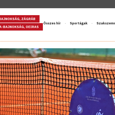
GBAJNOKSÁG, ZÁGRÁB
Összes hír
Sportágak
Szakszem
PA-BAJNOKSÁG, OEIRAS