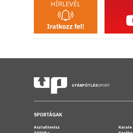
UTÁNPÓTLÁS
SPORT
SPORTÁGAK
Asztalitenisz
Karate
Atlétika
Kerékp