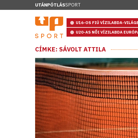
UTÁNPÓTLÁS
SPORT
U16-OS FIÚ VÍZILABDA-VILÁ
U20-AS NŐI VÍZILABDA EURÓ
CÍMKE: SÁVOLT ATTILA