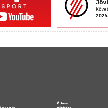
Jöv
Követ
2026.
Öttusa
ársportok
Röplabda