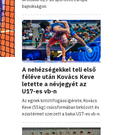
bajnokságon.
A nehézségekkel teli első
féléve után Kovács Keve
letette a névjegyét az
U17-es vb-n
Az egriek kötöttfogású ígérete, Kovács
Keve (55 kg) csúcsformában birkózott és
ezüstérmet szerzett a bakui U17-es vb-n.