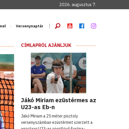
2026. augusztus 7.
mel
Versenynaptár
CÍMLAPRÓL AJÁNLJUK
Jákó Miriam ezüstérmes az
U23-as Eb-n
Jákó Miriam a 25 méter pisztoly
versenyszámban ezüstérmet szerzett a
wroclawi U23-as sportlövő Európa-