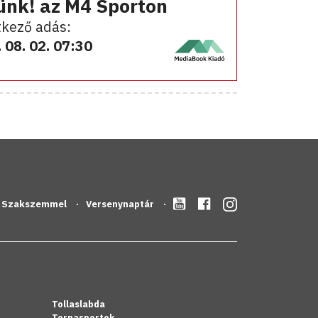
ünk! az M4 Sporton
kező adás:
 08. 02. 07:30
Szakszemmel
Versenynaptár
Tollaslabda
Tornasportok