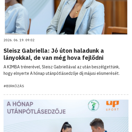
2026. 06. 19. 09:02
Sleisz Gabriella: Jó úton haladunk a
lányokkal, de van még hova fejlődni
A KIMBA trénerével, Sleisz Gabriellával az után beszélgettünk,
hogy elnyerte A hónap utánpótlásedzője díj májusi elismerését.
#BIRKÓZÁS