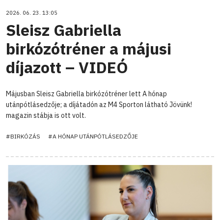
2026. 06. 23. 13:05
Sleisz Gabriella
birkózótréner a májusi
díjazott – VIDEÓ
Májusban Sleisz Gabriella birkózótréner lett A hónap
utánpótlásedzője; a díjátadón az M4 Sporton látható Jövünk!
magazin stábja is ott volt.
#BIRKÓZÁS
#A HÓNAP UTÁNPÓTLÁSEDZŐJE