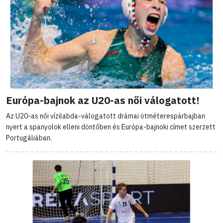
Európa-bajnok az U20-as női válogatott!
Az U20-as női vízilabda-válogatott drámai ötméterespárbajban
nyert a spanyolok elleni döntőben és Európa-bajnoki címet szerzett
Portugáliában.