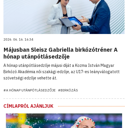
2026. 06. 16. 16:34
Májusban Sleisz Gabriella birkózótréner A
hónap utánpótlásedzője
A hónap utánpótlásedzője májusi díját a Kozma István Magyar
Birkózó Akadémia női szakági edzője, az U17-es leányválogatott
szövetségi edzője vehette át.
#A HÓNAP UTÁNPÓTLÁSEDZŐJE
#BIRKÓZÁS
CÍMLAPRÓL AJÁNLJUK