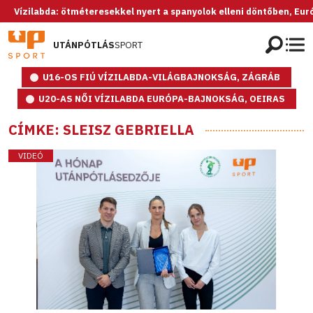
zilabda: ötméteresekkel nyert a spanyolok elleni döntőben, Európa-ba
UTÁNPÓTLÁS
SPORT
U16-OS FIÚ VÍZILABDA-VILÁGBAJNOKSÁG, ZÁGRÁB
U20-AS NŐI VÍZILABDA EURÓPA-BAJNOKSÁG, OEIRAS
CÍMKE: SLEISZ GEBRIELLA
VIDEÓ