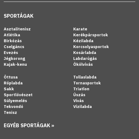
SPORTÁGAK
Asztalitenisz
Karate
Atlétika
Kerékpársportok
Birkózás
Kézilabda
Cselgáncs
Korcsolyasportok
Evezés
Kosárlabda
Jégkorong
Labdarúgás
Kajak-kenu
Ökölvívás
Öttusa
Tollaslabda
Röplabda
Tornasportok
Sakk
Triatlon
Sportlövészet
Úszás
Súlyemelés
Vívás
Tekvondó
Vízilabda
Tenisz
EGYÉB SPORTÁGAK »