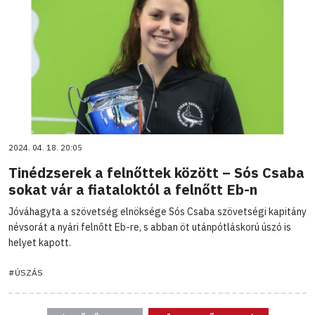
2024. 04. 18. 20:05
Tinédzserek a felnőttek között – Sós Csaba
sokat vár a fiataloktól a felnőtt Eb-n
Jóváhagyta a szövetség elnöksége Sós Csaba szövetségi kapitány
névsorát a nyári felnőtt Eb-re, s abban öt utánpótláskorú úszó is
helyet kapott.
#ÚSZÁS