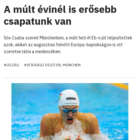
A múlt évinél is erősebb
csapatunk van
Sós Csaba szerint Münchenben, a múlt heti ifi Eb-n jól teljesítettek
azok, akiket az augusztusi felnőtt Európa-bajnokságon is ott
szeretne látni a medencében.
#ÚSZÁS
#IFJÚSÁGI ÚSZÓ EB, MÜNCHEN