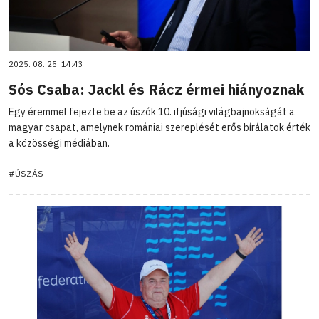
2025. 08. 25. 14:43
Sós Csaba: Jackl és Rácz érmei hiányoznak
Egy éremmel fejezte be az úszók 10. ifjúsági világbajnokságát a
magyar csapat, amelynek romániai szereplését erős bírálatok érték
a közösségi médiában.
#ÚSZÁS