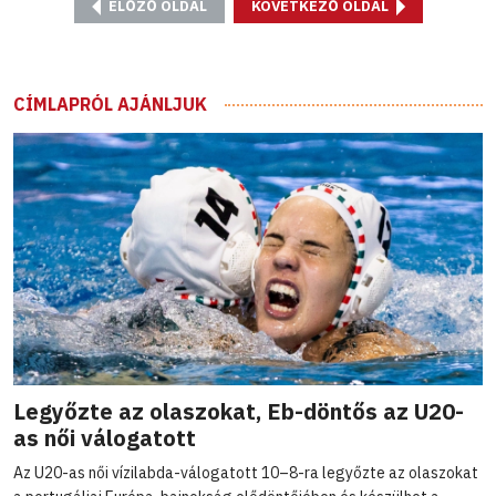
ELŐZŐ OLDAL
KÖVETKEZŐ OLDAL
CÍMLAPRÓL AJÁNLJUK
Legyőzte az olaszokat, Eb-döntős az U20-
as női válogatott
Az U20-as női vízilabda-válogatott 10–8-ra legyőzte az olaszokat