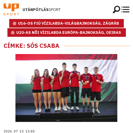
UTÁNPÓTLÁS
SPORT
U16-OS FIÚ VÍZILABDA-VILÁGBAJNOKSÁG, ZÁGRÁB
U20-AS NŐI VÍZILABDA EURÓPA-BAJNOKSÁG, OEIRAS
CÍMKE: SÓS CSABA
2026. 07. 15. 15:40