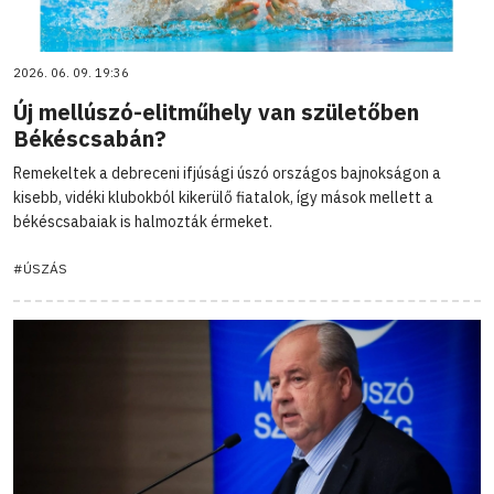
2026. 06. 09. 19:36
Új mellúszó-elitműhely van születőben
Békéscsabán?
Remekeltek a debreceni ifjúsági úszó országos bajnokságon a
kisebb, vidéki klubokból kikerülő fiatalok, így mások mellett a
békéscsabaiak is halmozták érmeket.
#ÚSZÁS