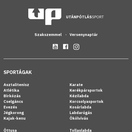
UTÁNPÓTLÁS
SPORT
Szakszemmel
Versenynaptár
SPORTÁGAK
Asztalitenisz
Karate
Atlétika
Kerékpársportok
Birkózás
Kézilabda
Cselgáncs
Korcsolyasportok
Evezés
Kosárlabda
Jégkorong
Labdarúgás
Kajak-kenu
Ökölvívás
Öttusa
Tollaslabda