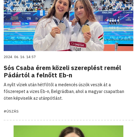
2024. 06. 16. 14:57
Sós Csaba érem közeli szereplést remél
Pádártól a felnőtt Eb-n
A nyílt víziek után hétfőtől a medencés úszók veszik át a
főszerepet a vizes Eb-n, Belgrádban, ahol a magyar csapatban
öten képviselik az utánpótlást.
#ÚSZÁS