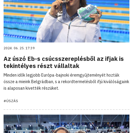
2024. 06. 25. 17:39
Az úszó Eb-s csúcsszereplésből az ifjak is
tekintélyes részt vállaltak
Minden idők legjobb Európa-bajnoki éremgyűjteményét hozták
össze a mieink Belgrádban, s a rekordtermelésből ifjú kiválóságaink
is alaposan kivették részüket.
#ÚSZÁS