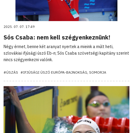
2025. 07. 07. 17:49
Sós Csaba: nem kell szégyenkeznünk!
Négy érmet, benne két aranyat nyertek a mieink a múlt heti,
szlovákiai ifjúsági úszó Eb-n; Sós Csaba szövetségi kapitány szerint
nincs szégyenkezni valónk.
#ÚSZÁS
#IFJÚSÁGI ÚSZÓ EURÓPA-BAJNOKSÁG, SOMORJA