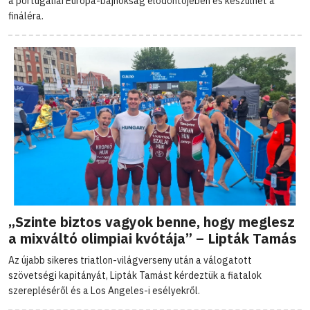
a portugáliai Európa-bajnokság elődöntőjében és készülhet a
fináléra.
„Szinte biztos vagyok benne, hogy meglesz
a mixváltó olimpiai kvótája” – Lipták Tamás
Az újabb sikeres triatlon-világverseny után a válogatott
szövetségi kapitányát, Lipták Tamást kérdeztük a fiatalok
szerepléséről és a Los Angeles-i esélyekről.