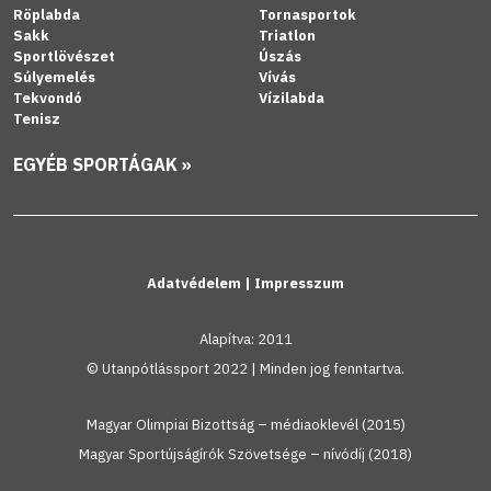
Röplabda
Tornasportok
Sakk
Triatlon
Sportlövészet
Úszás
Súlyemelés
Vívás
Tekvondó
Vízilabda
Tenisz
EGYÉB SPORTÁGAK »
Adatvédelem
|
Impresszum
Alapítva: 2011
© Utanpótlássport 2022 | Minden jog fenntartva.
Magyar Olimpiai Bizottság – médiaoklevél (2015)
Magyar Sportújságírók Szövetsége – nívódíj (2018)