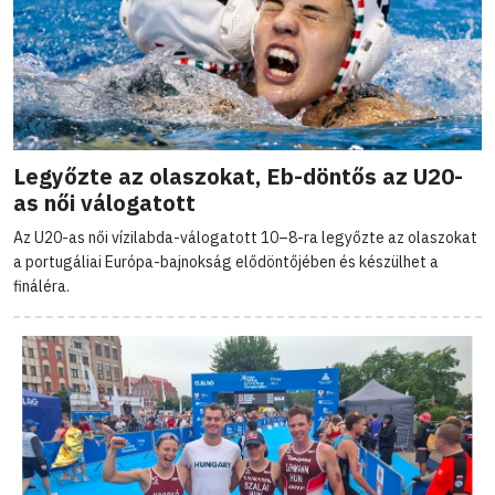
Legyőzte az olaszokat, Eb-döntős az U20-
as női válogatott
Az U20-as női vízilabda-válogatott 10–8-ra legyőzte az olaszokat
a portugáliai Európa-bajnokság elődöntőjében és készülhet a
fináléra.