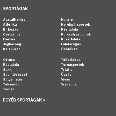
SPORTÁGAK
Asztalitenisz
Karate
Atlétika
Kerékpársportok
Birkózás
Kézilabda
Cselgáncs
Korcsolyasportok
Evezés
Kosárlabda
Jégkorong
Labdarúgás
Kajak-kenu
Ökölvívás
Öttusa
Tollaslabda
Röplabda
Tornasportok
Sakk
Triatlon
Sportlövészet
Úszás
Súlyemelés
Vívás
Tekvondó
Vízilabda
Tenisz
EGYÉB SPORTÁGAK »