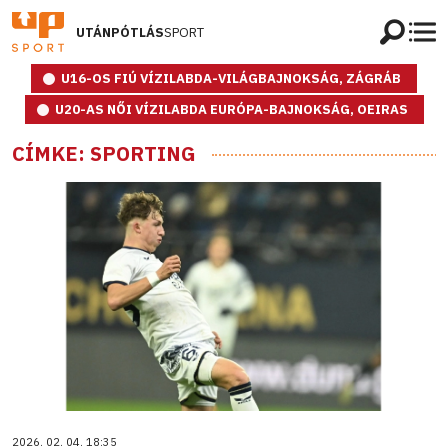
UTÁNPÓTLÁS
SPORT
U16-OS FIÚ VÍZILABDA-VILÁGBAJNOKSÁG, ZÁGRÁB
U20-AS NŐI VÍZILABDA EURÓPA-BAJNOKSÁG, OEIRAS
CÍMKE: SPORTING
2026. 02. 04. 18:35