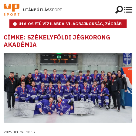
UTÁNPÓTLÁS
SPORT
U16-OS FIÚ VÍZILABDA-VILÁGBAJNOKSÁG, ZÁGRÁB
CÍMKE: SZÉKELYFÖLDI JÉGKORONG
AKADÉMIA
2025. 03. 26. 20:57