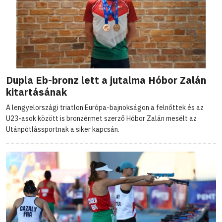
Dupla Eb-bronz lett a jutalma Hóbor Zalán
kitartásának
A lengyelországi triatlon Európa-bajnokságon a felnőttek és az
U23-asok között is bronzérmet szerző Hóbor Zalán mesélt az
Utánpótlássportnak a siker kapcsán.