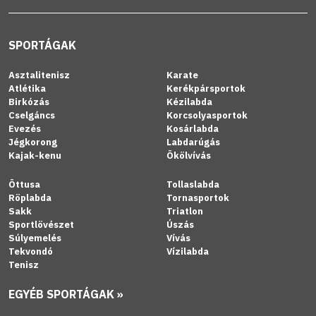
SPORTÁGAK
Asztalitenisz
Karate
Atlétika
Kerékpársportok
Birkózás
Kézilabda
Cselgáncs
Korcsolyasportok
Evezés
Kosárlabda
Jégkorong
Labdarúgás
Kajak-kenu
Ökölvívás
Öttusa
Tollaslabda
Röplabda
Tornasportok
Sakk
Triatlon
Sportlövészet
Úszás
Súlyemelés
Vívás
Tekvondó
Vízilabda
Tenisz
EGYÉB SPORTÁGAK »