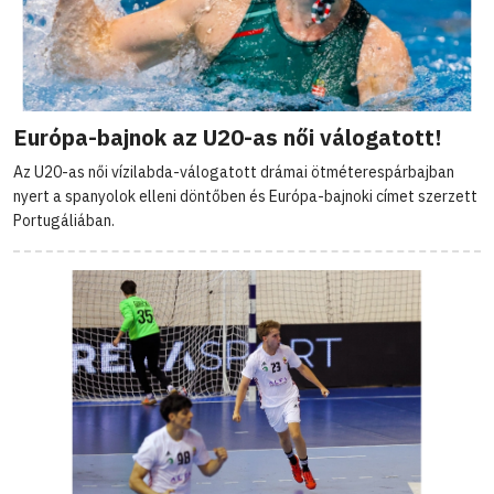
Európa-bajnok az U20-as női válogatott!
Az U20-as női vízilabda-válogatott drámai ötméterespárbajban
nyert a spanyolok elleni döntőben és Európa-bajnoki címet szerzett
Portugáliában.