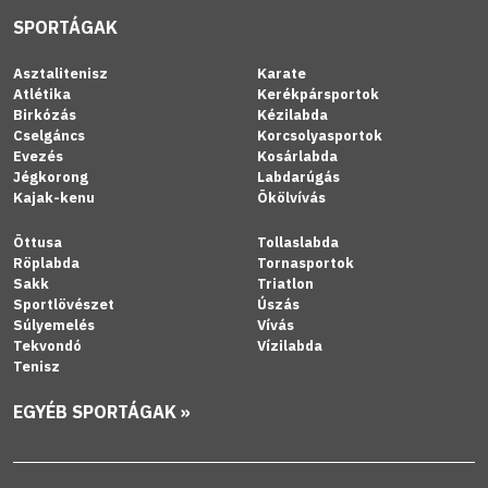
SPORTÁGAK
Asztalitenisz
Karate
Atlétika
Kerékpársportok
Birkózás
Kézilabda
Cselgáncs
Korcsolyasportok
Evezés
Kosárlabda
Jégkorong
Labdarúgás
Kajak-kenu
Ökölvívás
Öttusa
Tollaslabda
Röplabda
Tornasportok
Sakk
Triatlon
Sportlövészet
Úszás
Súlyemelés
Vívás
Tekvondó
Vízilabda
Tenisz
EGYÉB SPORTÁGAK »