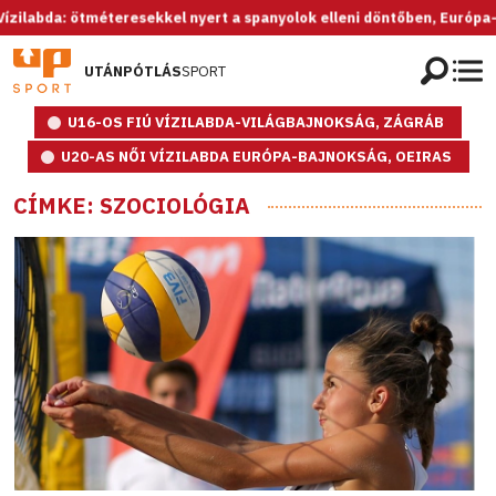
bda: ötméteresekkel nyert a spanyolok elleni döntőben, Európa-bajnok
UTÁNPÓTLÁS
SPORT
U16-OS FIÚ VÍZILABDA-VILÁGBAJNOKSÁG, ZÁGRÁB
U20-AS NŐI VÍZILABDA EURÓPA-BAJNOKSÁG, OEIRAS
CÍMKE: SZOCIOLÓGIA