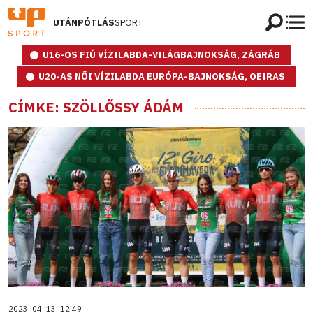
UTÁNPÓTLÁS
SPORT
U16-OS FIÚ VÍZILABDA-VILÁGBAJNOKSÁG, ZÁGRÁB
U20-AS NŐI VÍZILABDA EURÓPA-BAJNOKSÁG, OEIRAS
CÍMKE: SZÖLLŐSSY ÁDÁM
2023. 04. 13. 12:49