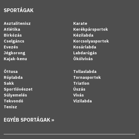
SPORTÁGAK
Asztalitenisz
Karate
Atlétika
Kerékpársportok
Birkózás
Kézilabda
Cselgáncs
Korcsolyasportok
Evezés
Kosárlabda
Jégkorong
Labdarúgás
Kajak-kenu
Ökölvívás
Öttusa
Tollaslabda
Röplabda
Tornasportok
Sakk
Triatlon
Sportlövészet
Úszás
Súlyemelés
Vívás
Tekvondó
Vízilabda
Tenisz
EGYÉB SPORTÁGAK »