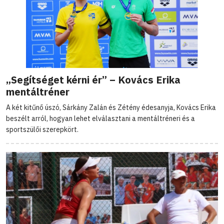
„Segítséget kérni ér” – Kovács Erika
mentáltréner
A két kitűnő úszó, Sárkány Zalán és Zétény édesanyja, Kovács Erika
beszélt arról, hogyan lehet elválasztani a mentáltréneri és a
sportszülői szerepkört.