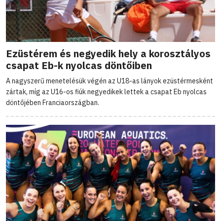
Ezüstérem és negyedik hely a korosztályos
csapat Eb-k nyolcas döntőiben
A nagyszerű menetelésük végén az U18-as lányok ezüstérmesként
zártak, míg az U16-os fiúk negyedikek lettek a csapat Eb nyolcas
döntőjében Franciaországban.