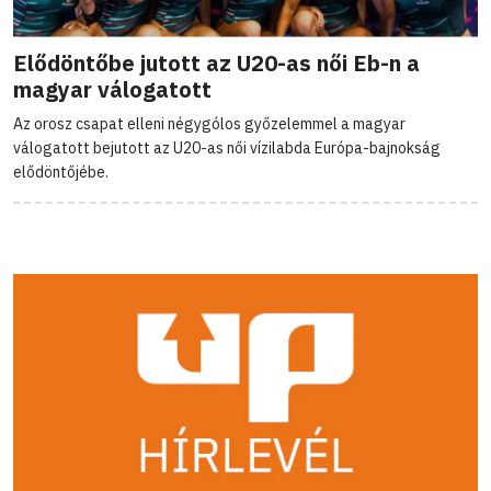
Elődöntőbe jutott az U20-as női Eb-n a
magyar válogatott
Az orosz csapat elleni négygólos győzelemmel a magyar
válogatott bejutott az U20-as női vízilabda Európa-bajnokság
elődöntőjébe.