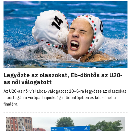
Legyőzte az olaszokat, Eb-döntős az U20-
as női válogatott
Az U20-as női vízilabda-válogatott 10–8-ra legyőzte az olaszokat
a portugáliai Európa-bajnokság elődöntőjében és készülhet a
fináléra.