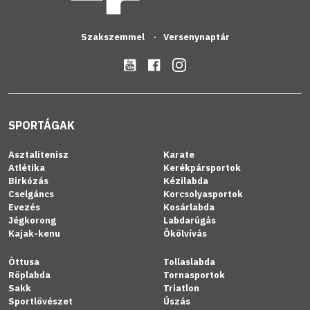
Szakszemmel
Versenynaptár
SPORTÁGAK
Asztalitenisz
Karate
Atlétika
Kerékpársportok
Birkózás
Kézilabda
Cselgáncs
Korcsolyasportok
Evezés
Kosárlabda
Jégkorong
Labdarúgás
Kajak-kenu
Ökölvívás
Öttusa
Tollaslabda
Röplabda
Tornasportok
Sakk
Triatlon
Sportlövészet
Úszás