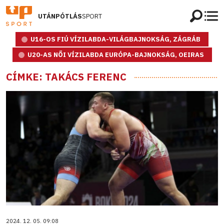
UTÁNPÓTLÁS
SPORT
U16-OS FIÚ VÍZILABDA-VILÁGBAJNOKSÁG, ZÁGRÁB
U20-AS NŐI VÍZILABDA EURÓPA-BAJNOKSÁG, OEIRAS
CÍMKE: TAKÁCS FERENC
2024. 12. 05. 09:08