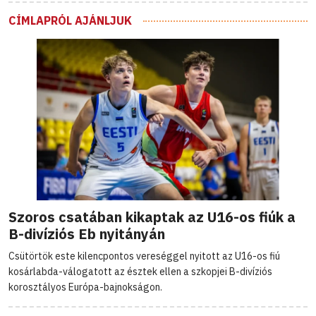
CÍMLAPRÓL AJÁNLJUK
Szoros csatában kikaptak az U16-os fiúk a
B-divíziós Eb nyitányán
Csütörtök este kilencpontos vereséggel nyitott az U16-os fiú
kosárlabda-válogatott az észtek ellen a szkopjei B-divíziós
korosztályos Európa-bajnokságon.