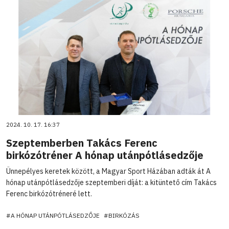
2024. 10. 17. 16:37
Szeptemberben Takács Ferenc
birkózótréner A hónap utánpótlásedzője
Ünnepélyes keretek között, a Magyar Sport Házában adták át A
hónap utánpótlásedzője szeptemberi díját: a kitüntető cím Takács
Ferenc birkózótréneré lett.
#A HÓNAP UTÁNPÓTLÁSEDZŐJE
#BIRKÓZÁS