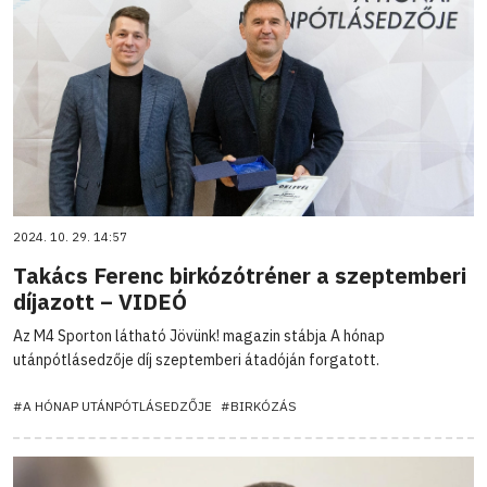
2024. 10. 29. 14:57
Takács Ferenc birkózótréner a szeptemberi
díjazott – VIDEÓ
Az M4 Sporton látható Jövünk! magazin stábja A hónap
utánpótlásedzője díj szeptemberi átadóján forgatott.
#A HÓNAP UTÁNPÓTLÁSEDZŐJE
#BIRKÓZÁS