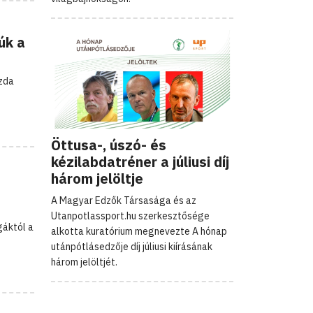
úk a
azda
Öttusa-, úszó- és
kézilabdatréner a júliusi díj
három jelöltje
A Magyar Edzők Társasága és az
Utanpotlassport.hu szerkesztősége
gáktól a
alkotta kuratórium megnevezte A hónap
utánpótlásedzője díj júliusi kiírásának
három jelöltjét.