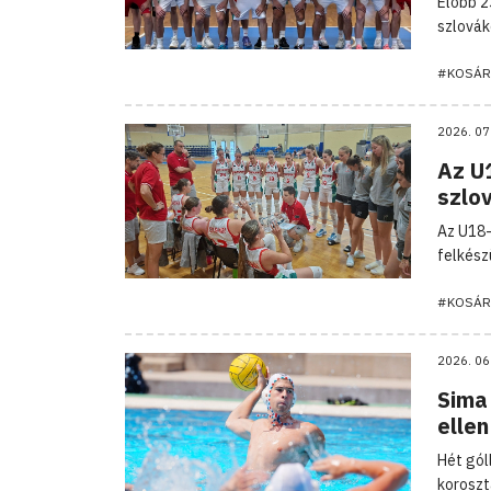
Előbb 2
szlovák
#KOSÁR
2026. 07
Az U1
szlo
Az U18-
felkész
#KOSÁR
2026. 06
Sima 
ellen
Hét gól
koroszt