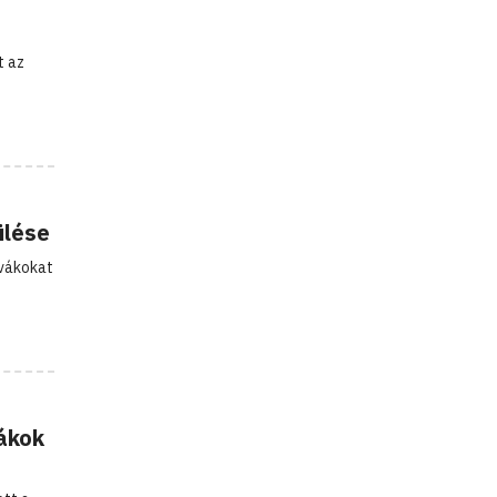
t az
ülése
ovákokat
ákok