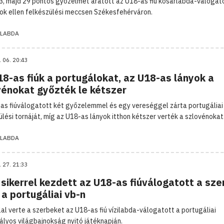
3, majd 29 pontos győzelmet aratott az U18-as fiú kosárlabda-válogat
ok ellen felkészülési meccsen Székesfehérváron.
LABDA
. 06. 20:43
8-as fiúk a portugálokat, az U18-as lányok a
vénokat győzték le kétszer
as fiúválogatott két győzelemmel és egy vereséggel zárta portugáliai
ülési tornáját, míg az U18-as lányok itthon kétszer verték a szlovénokat
LABDA
. 27. 21:33
sikerrel kezdett az U18-as fiúválogatott a sz
 a portugáliai vb-n
lal verte a szerbeket az U18-as fiú vízilabda-válogatott a portugáliai
ályos világbajnokság nyitó játéknapján.