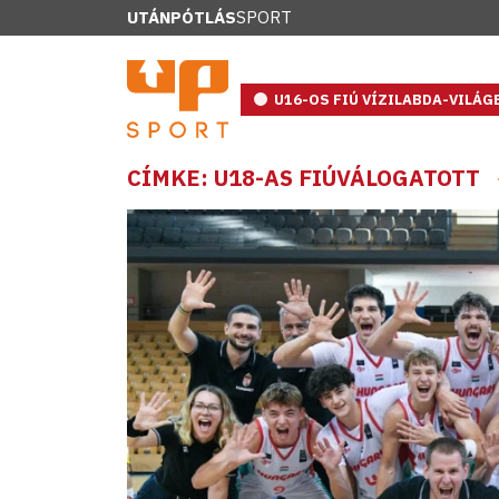
UTÁNPÓTLÁS
SPORT
U16-OS FIÚ VÍZILABDA-VILÁ
CÍMKE: U18-AS FIÚVÁLOGATOTT