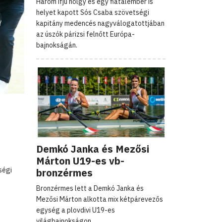
Három ifjú hölgy és egy fiatalember is
helyet kapott Sós Csaba szövetségi
kapitány medencés nagyválogatottjában
az úszók párizsi felnőtt Európa-
bajnokságán.
Demkó Janka és Mezősi
Márton U19-es vb-
ségi
bronzérmes
Bronzérmes lett a Demkó Janka és
Mezősi Márton alkotta mix kétpárevezős
egység a plovdivi U19-es
világbajnokságon.