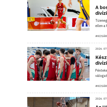
A bo
divíz
Tizeneg
ellen a
#KOSÁR
2026. 07
Késze
divíz
Pénteke
válogat
#KOSÁR
2026. 07