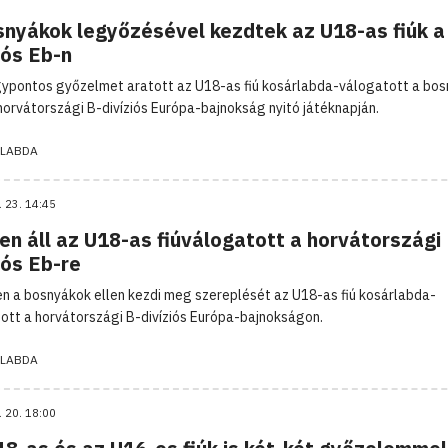
snyákok legyőzésével kezdtek az U18-as fiúk a
iós Eb-n
ypontos győzelmet aratott az U18-as fiú kosárlabda-válogatott a bo
 horvátországi B-divíziós Európa-bajnokság nyitó játéknapján.
LABDA
. 23. 14:45
n áll az U18-as fiúválogatott a horvátországi
iós Eb-re
n a bosnyákok ellen kezdi meg szereplését az U18-as fiú kosárlabda-
ott a horvátországi B-divíziós Európa-bajnokságon.
LABDA
. 20. 18:00