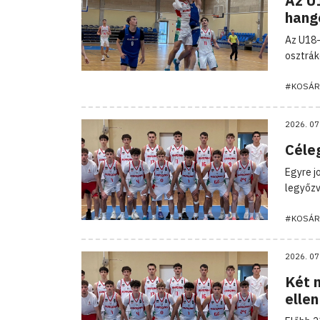
Az U
hang
Az U18-
osztrák
#KOSÁR
2026. 07
Céle
Egyre j
legyőzv
#KOSÁR
2026. 07
Két 
ellen