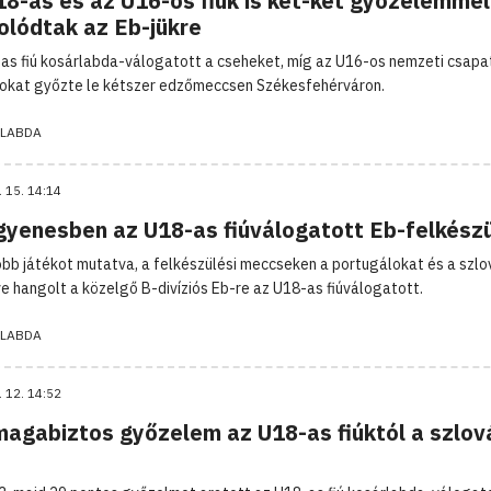
18-as és az U16-os fiúk is két-két győzelemmel
olódtak az Eb-jükre
as fiú kosárlabda-válogatott a cseheket, míg az U16-os nemzeti csapa
okat győzte le kétszer edzőmeccsen Székesfehérváron.
LABDA
. 15. 14:14
gyenesben az U18-as fiúválogatott Eb-felkész
obb játékot mutatva, a felkészülési meccseken a portugálokat és a szl
e hangolt a közelgő B-divíziós Eb-re az U18-as fiúválogatott.
LABDA
. 12. 14:52
magabiztos győzelem az U18-as fiúktól a szlov