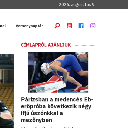
2026. augusztus 9.
mel
Versenynaptár
CÍMLAPRÓL AJÁNLJUK
Párizsban a medencés Eb-
erőpróba következik négy
ifjú úszónkkal a
mezőnyben