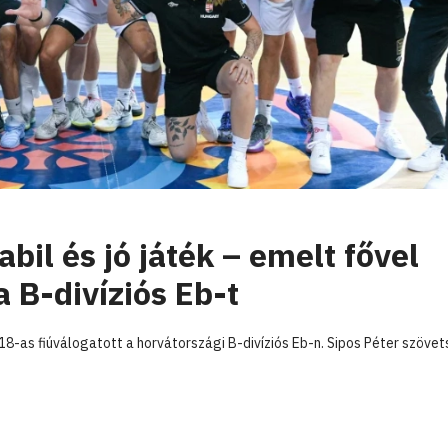
abil és jó játék – emelt fővel
a B-divíziós Eb-t
8-as fiúválogatott a horvátországi B-divíziós Eb-n. Sipos Péter szövet