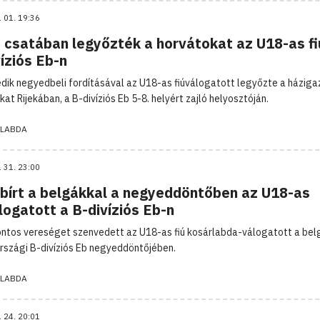
. 01. 19:36
 csatában legyőzték a horvátokat az U18-as fi
íziós Eb-n
dik negyedbeli fordításával az U18-as fiúválogatott legyőzte a házig
at Rijekában, a B-divíziós Eb 5-8. helyért zajló helyosztóján.
LABDA
. 31. 23:00
bírt a belgákkal a negyeddöntőben az U18-as
logatott a B-divíziós Eb-n
ntos vereséget szenvedett az U18-as fiú kosárlabda-válogatott a bel
rszági B-divíziós Eb negyeddöntőjében.
LABDA
. 24. 20:01