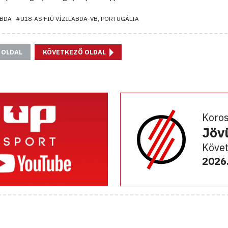
ABDA
#U18-AS FIÚ VÍZILABDA-VB, PORTUGÁLIA
 OLDAL
KÖVETKEZŐ OLDAL
Koro
Jöv
Követ
2026.