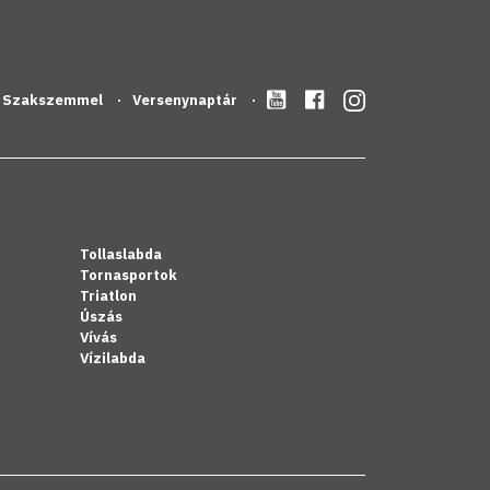
Szakszemmel
Versenynaptár
Tollaslabda
Tornasportok
Triatlon
Úszás
Vívás
Vízilabda