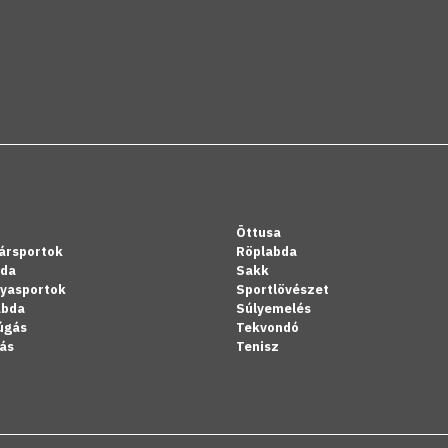
Öttusa
ársportok
Röplabda
bda
Sakk
lyasportok
Sportlövészet
abda
Súlyemelés
úgás
Tekvondó
ás
Tenisz