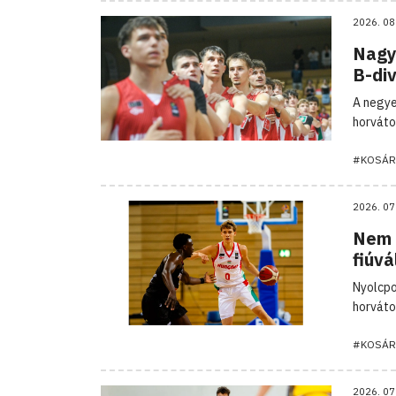
2026. 08
Nagy
B-div
A negye
horvátok
#KOSÁR
2026. 07
Nem 
fiúvá
Nyolcpo
horváto
#KOSÁR
2026. 07