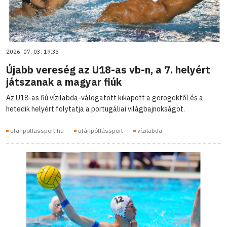
2026. 07. 03. 19:33
Újabb vereség az U18-as vb-n, a 7. helyért
játszanak a magyar fiúk
Az U18-as fiú vízilabda-válogatott kikapott a görögöktől és a
hetedik helyért folytatja a portugáliai világbajnokságot.
utanpotlassport.hu
utánpótlássport
vízilabda