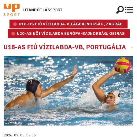
UTÁNPÓTLÁS
SPORT
U16-OS FIÚ VÍZILABDA-VILÁGBAJNOKSÁG, ZÁGRÁB
U20-AS NŐI VÍZILABDA EURÓPA-BAJNOKSÁG, OEIRAS
U18-AS FIÚ VÍZILABDA-VB, PORTUGÁLIA
2026. 07. 05. 09:05