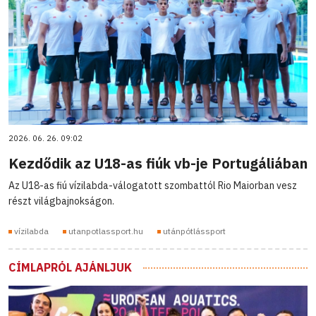
2026. 06. 26. 09:02
Kezdődik az U18-as fiúk vb-je Portugáliában
Az U18-as fiú vízilabda-válogatott szombattól Rio Maiorban vesz
részt világbajnokságon.
vízilabda
utanpotlassport.hu
utánpótlássport
CÍMLAPRÓL AJÁNLJUK