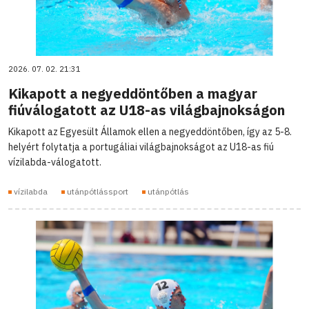
2026. 07. 02. 21:31
Kikapott a negyeddöntőben a magyar
fiúválogatott az U18-as világbajnokságon
Kikapott az Egyesült Államok ellen a negyeddöntőben, így az 5-8.
helyért folytatja a portugáliai világbajnokságot az U18-as fiú
vízilabda-válogatott.
vízilabda
utánpótlássport
utánpótlás