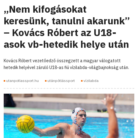
„Nem kifogásokat
keresünk, tanulni akarunk”
– Kovács Róbert az U18-
asok vb-hetedik helye után
Kovács Róbert vezetőedző összegzett a magyar válogatott
hetedik helyével záruló U18-as fiú vízilabda-világbajnokság után.
utanpotlassport.hu
utánpótlássport
vízilabda