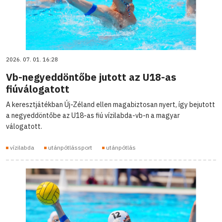
2026. 07. 01. 16:28
Vb-negyeddöntőbe jutott az U18-as
fiúválogatott
A keresztjátékban Új-Zéland ellen magabiztosan nyert, így bejutott
a negyeddöntőbe az U18-as fiú vízilabda-vb-n a magyar
válogatott.
vízilabda
utánpótlássport
utánpótlás