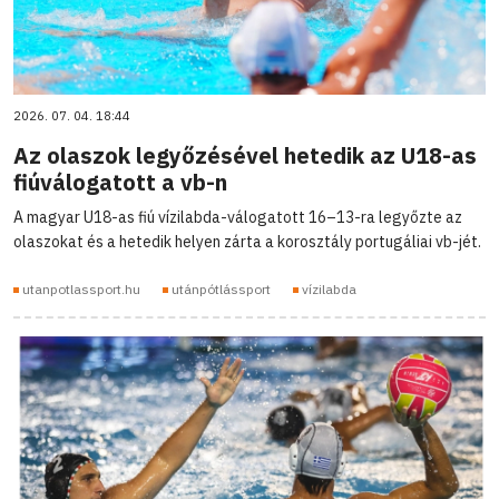
2026. 07. 04. 18:44
Az olaszok legyőzésével hetedik az U18-as
fiúválogatott a vb-n
A magyar U18-as fiú vízilabda-válogatott 16–13-ra legyőzte az
olaszokat és a hetedik helyen zárta a korosztály portugáliai vb-jét.
utanpotlassport.hu
utánpótlássport
vízilabda