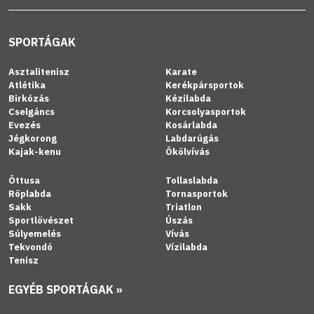
SPORTÁGAK
Asztalitenisz
Karate
Atlétika
Kerékpársportok
Birkózás
Kézilabda
Cselgáncs
Korcsolyasportok
Evezés
Kosárlabda
Jégkorong
Labdarúgás
Kajak-kenu
Ökölvívás
Öttusa
Tollaslabda
Röplabda
Tornasportok
Sakk
Triatlon
Sportlövészet
Úszás
Súlyemelés
Vívás
Tekvondó
Vízilabda
Tenisz
EGYÉB SPORTÁGAK »