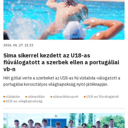
2026. 06. 27. 21:33
Sima sikerrel kezdett az U18-as
fiúválogatott a szerbek ellen a portugáliai
vb-n
Hét góllal verte a szerbeket az U18-as fiú vízilabda-válogatott a
portugáliai korosztályos világbajnokság nyitó játéknapján.
vízilabda
utánpótlás
utánpótlássport
U18-as fiúválogatott
U18-as világbajnokság