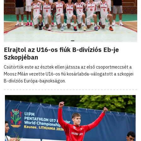
Elrajtol az U16-os fiúk B-divíziós Eb-je
Szkopjéban
Csütörtök este az észtek ellen játssza az első csoportmeccsét a
Moosz Milán vezette U16-os fiú kosárlabda-válogatott a szkopjei
B-dívíziós Európa-bajnokságon.