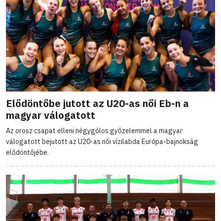
Elődöntőbe jutott az U20-as női Eb-n a
magyar válogatott
Az orosz csapat elleni négygólos győzelemmel a magyar
válogatott bejutott az U20-as női vízilabda Európa-bajnokság
elődöntőjébe.