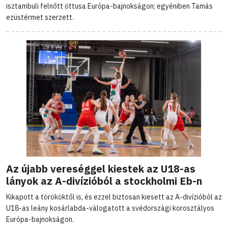
isztambuli felnőtt öttusa Európa-bajnokságon; egyéniben Tamás
ezüstérmet szerzett.
Az újabb vereséggel kiestek az U18-as
lányok az A-divízióból a stockholmi Eb-n
Kikapott a törököktől is, és ezzel biztosan kiesett az A-divízióból az
U18-as leány kosárlabda-válogatott a svédországi korosztályos
Európa-bajnokságon.