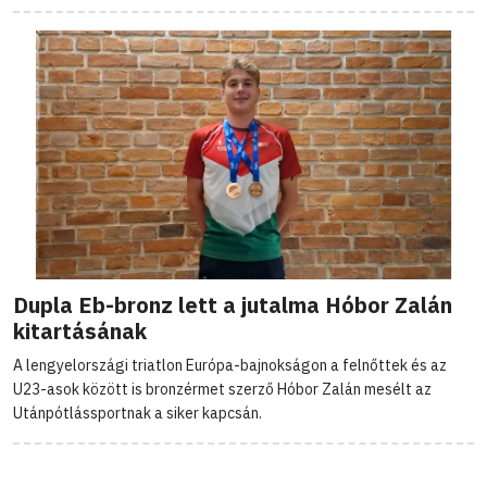
Dupla Eb-bronz lett a jutalma Hóbor Zalán
kitartásának
A lengyelországi triatlon Európa-bajnokságon a felnőttek és az
U23-asok között is bronzérmet szerző Hóbor Zalán mesélt az
Utánpótlássportnak a siker kapcsán.