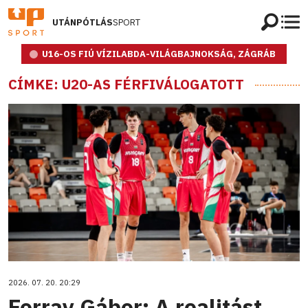
UTÁNPÓTLÁS
SPORT
U16-OS FIÚ VÍZILABDA-VILÁGBAJNOKSÁG, ZÁGRÁB
CÍMKE: U20-AS FÉRFIVÁLOGATOTT
2026. 07. 20. 20:29
Forray Gábor: A realitást