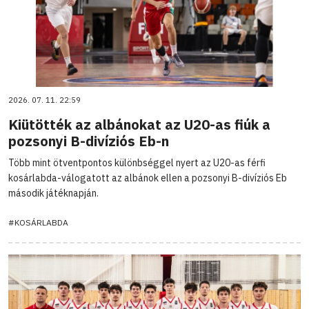
2026. 07. 11. 22:59
Kiütötték az albánokat az U20-as fiúk a
pozsonyi B-divíziós Eb-n
Több mint ötventpontos különbséggel nyert az U20-as férfi
kosárlabda-válogatott az albánok ellen a pozsonyi B-divíziós Eb
második játéknapján.
#KOSÁRLABDA