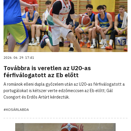
2026. 06. 29. 17:41
Továbbra is veretlen az U20-as
férfiválogatott az Eb előtt
A románok elleni dupla győzelem után az U20-as férfiválogatott a
portugálokat is kétszer verte edzőmeccsen az Eb előtt; Gál
Csongort és Erdős Artúrt kérdeztük.
#KOSÁRLABDA