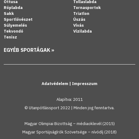
Öttusa
Tollaslabda
Röplabda
Tornasportok
Sakk
Triatlon
Sportlövészet
Úszás
Súlyemelés
Vívás
Tekvondó
Vízilabda
Tenisz
EGYÉB SPORTÁGAK »
Adatvédelem
|
Impresszum
Alapítva: 2011
© Utanpótlássport 2022 | Minden jog fenntartva.
Magyar Olimpiai Bizottság – médiaoklevél (2015)
Magyar Sportújságírók Szövetsége – nívódíj (2018)