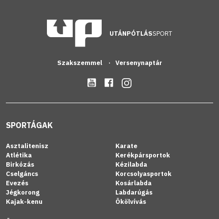
UTÁNPÓTLÁS
SPORT
Szakszemmel
Versenynaptár
SPORTÁGAK
Asztalitenisz
Karate
Atlétika
Kerékpársportok
Birkózás
Kézilabda
Cselgáncs
Korcsolyasportok
Evezés
Kosárlabda
Jégkorong
Labdarúgás
Kajak-kenu
Ökölvívás