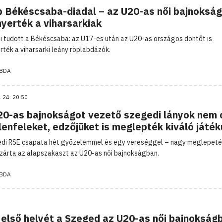
b Békéscsaba-diadal – az U20-as női bajnokság
yerték a viharsarkiak
i tudott a Békéscsaba: az U17-es után az U20-as országos döntőt is
ték a viharsarki leány röplabdázók.
BDA
. 24. 20:50
20-as bajnokságot vezető szegedi lányok nem 
lenfeleket, edzőjüket is meglepték kiváló játé
di RSE csapata hét győzelemmel és egy vereséggel – nagy meglepeté
 zárta az alapszakaszt az U20-as női bajnokságban.
BDA
első helyét a Szeged az U20-as női bajnokság