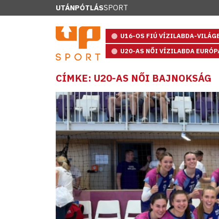
UTÁNPÓTLÁS
SPORT
U16-OS FIÚ VÍZILABDA-VILÁ
U20-AS NŐI VÍZILABDA EURÓ
CÍMKE: U20-AS NŐI BAJNOKSÁG