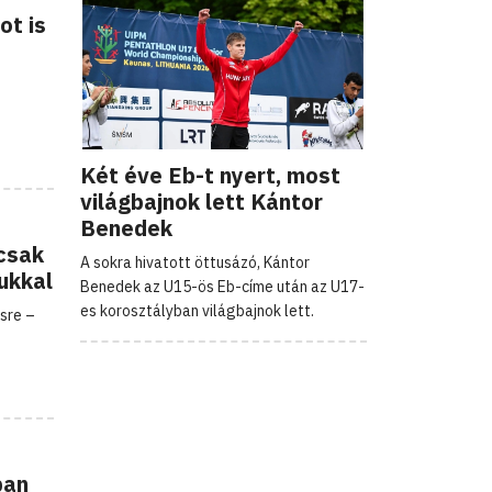
ot is
Két éve Eb-t nyert, most
világbajnok lett Kántor
Benedek
csak
A sokra hivatott öttusázó, Kántor
kukkal
Benedek az U15-ös Eb-címe után az U17-
es korosztályban világbajnok lett.
sre –
ban