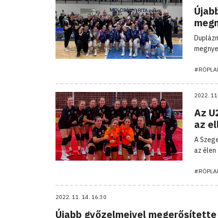
Újab
megn
Duplázn
megnyer
#RÖPLA
2022. 11
Az U
az el
A Szege
az élen
#RÖPLA
2022. 11. 14. 16:30
Újabb győzelmeivel megerősítette 