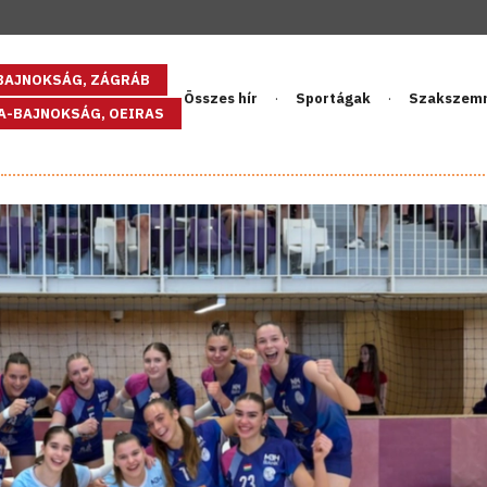
GBAJNOKSÁG, ZÁGRÁB
Összes hír
Sportágak
Szakszem
PA-BAJNOKSÁG, OEIRAS