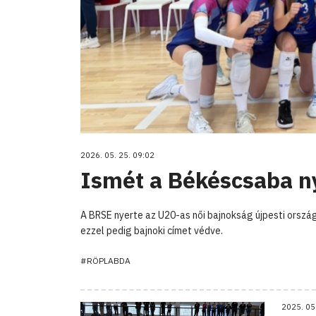
2026. 05. 25. 09:02
Ismét a Békéscsaba ny
A BRSE nyerte az U20-as női bajnokság újpesti orszá
ezzel pedig bajnoki címet védve.
#RÖPLABDA
2025. 05