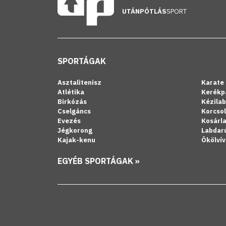
UTÁNPÓTLÁS
SPORT
SPORTÁGAK
Asztalitenisz
Karate
Atlétika
Kerékp
Birkózás
Kézila
Cselgáncs
Korcso
Evezés
Kosárl
Jégkorong
Labdar
Kajak-kenu
Ökölvív
EGYÉB SPORTÁGAK »