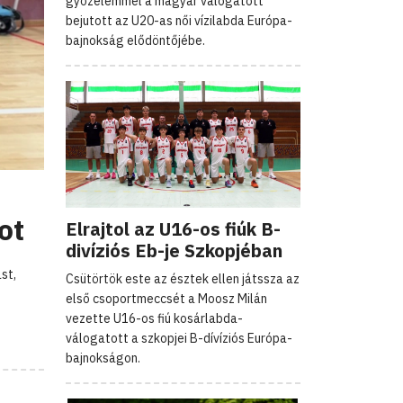
győzelemmel a magyar válogatott
bejutott az U20-as női vízilabda Európa-
bajnokság elődöntőjébe.
ot
Elrajtol az U16-os fiúk B-
divíziós Eb-je Szkopjéban
st,
Csütörtök este az észtek ellen játssza az
első csoportmeccsét a Moosz Milán
vezette U16-os fiú kosárlabda-
válogatott a szkopjei B-dívíziós Európa-
bajnokságon.