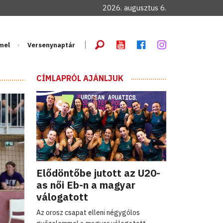
2026. augusztus 6.
mel
Versenynaptár
CÍMLAPRÓL AJÁNLJUK
Elődöntőbe jutott az U20-
as női Eb-n a magyar
válogatott
Az orosz csapat elleni négygólos