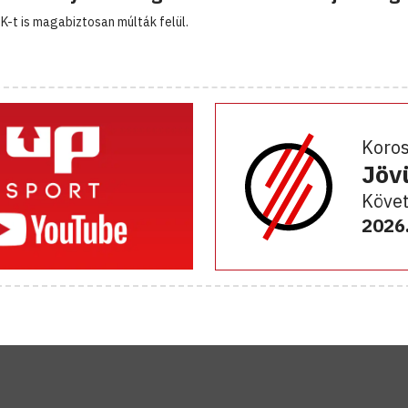
K-t is magabiztosan múlták felül.
Koro
Jöv
Követ
2026.