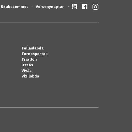
Szakszemmel
Versenynaptár
Tollaslabda
Tornasportok
Triatlon
Úszás
Vívás
Vízilabda