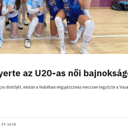
erte az U20-as női bajnokság
gos döntőjét, miután a fináléban négyjátszmás meccsen legyőzte a Vasa
. 19. 14:18