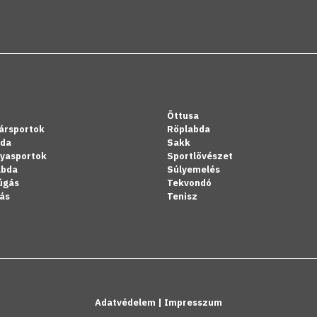
Öttusa
ársportok
Röplabda
bda
Sakk
lyasportok
Sportlövészet
abda
Súlyemelés
úgás
Tekvondó
ás
Tenisz
Adatvédelem
|
Impresszum