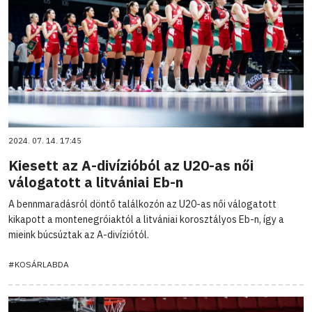
2024. 07. 14. 17:45
Kiesett az A-divízióból az U20-as női
válogatott a litvániai Eb-n
A bennmaradásról döntő találkozón az U20-as női válogatott
kikapott a montenegróiaktól a litvániai korosztályos Eb-n, így a
mieink búcsúztak az A-divíziótól.
#KOSÁRLABDA