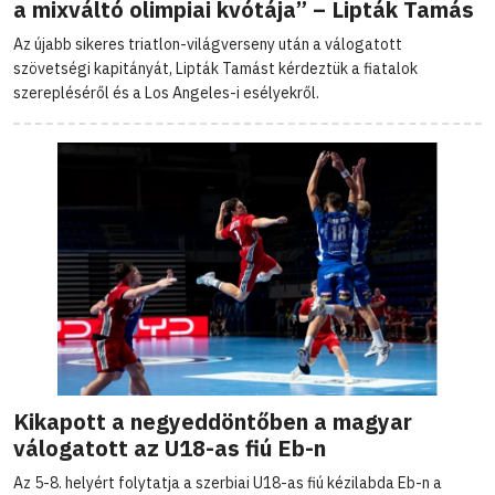
a mixváltó olimpiai kvótája” – Lipták Tamás
Az újabb sikeres triatlon-világverseny után a válogatott
szövetségi kapitányát, Lipták Tamást kérdeztük a fiatalok
szerepléséről és a Los Angeles-i esélyekről.
Kikapott a negyeddöntőben a magyar
válogatott az U18-as fiú Eb-n
Az 5-8. helyért folytatja a szerbiai U18-as fiú kézilabda Eb-n a