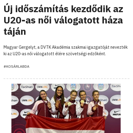
Új időszámítás kezdődik az
U20-as női válogatott háza
táján
Magyar Gergelyt, a DVTK Akadémia szakmai igazgatóját nevezték
ki az U20-as női válogatott élére szövetségi edzőként.
#KOSÁRLABDA