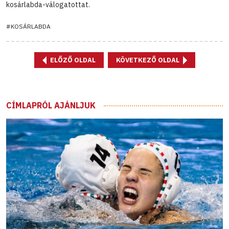
kosárlabda-válogatottat.
#KOSÁRLABDA
ELŐZŐ OLDAL
KÖVETKEZŐ OLDAL
CÍMLAPRÓL AJÁNLJUK