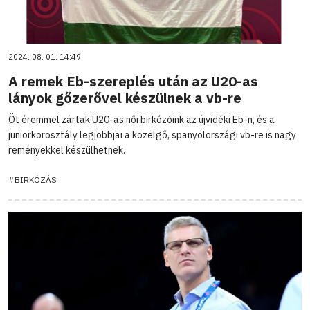
2024. 08. 01. 14:49
A remek Eb-szereplés után az U20-as
lányok gőzerővel készülnek a vb-re
Öt éremmel zártak U20-as női birkózóink az újvidéki Eb-n, és a
juniorkorosztály legjobbjai a közelgő, spanyolországi vb-re is nagy
reményekkel készülhetnek.
#BIRKÓZÁS