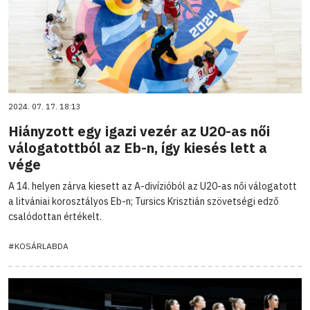
2024. 07. 17. 18:13
Hiányzott egy igazi vezér az U20-as női
válogatottból az Eb-n, így kiesés lett a
vége
A 14. helyen zárva kiesett az A-divízióból az U20-as női válogatott
a litvániai korosztályos Eb-n; Tursics Krisztián szövetségi edző
csalódottan értékelt.
#KOSÁRLABDA