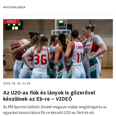
#KOSÁRLABDA
VIDEÓ
2024. 06. 26. 12:58
Az U20-as fiúk és lányok is gőzerővel
készülnek az Eb-re – VIDEÓ
Az M4 Sporton látható Jövünk! magazin stábja meglátogatta az
egyaránt korosztályos Eb-re készülő U20-as férfi és női