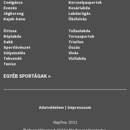
Cselgáncs
Korcsolyasportok
Evezés
Kosárlabda
Jégkorong
Labdarúgás
Kajak-kenu
Ökölvívás
Öttusa
Tollaslabda
Röplabda
Tornasportok
Sakk
Triatlon
Sportlövészet
Úszás
Súlyemelés
Vívás
Tekvondó
Vízilabda
Tenisz
EGYÉB SPORTÁGAK »
Adatvédelem
|
Impresszum
Alapítva: 2011