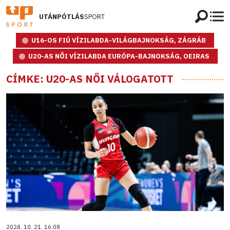
UTÁNPÓTLÁS
SPORT
U16-OS FIÚ VÍZILABDA-VILÁGBAJNOKSÁG, ZÁGRÁB
U20-AS NŐI VÍZILABDA EURÓPA-BAJNOKSÁG, OEIRAS
CÍMKE: U20-AS NŐI VÁLOGATOTT
2024. 10. 21. 16:08