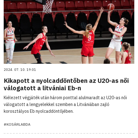
2024. 07. 10. 19:01
Kikapott a nyolcaddöntőben az U20-as női
válogatott a litvániai Eb-n
Kiélezett végjáték után három ponttal alulmaradt az U20-as női
válogatott a lengyelekkel szemben a Litvániában zajló
korosztályos Eb nyolcaddöntőjében.
#KOSÁRLABDA