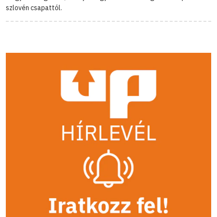
szlovén csapattól.