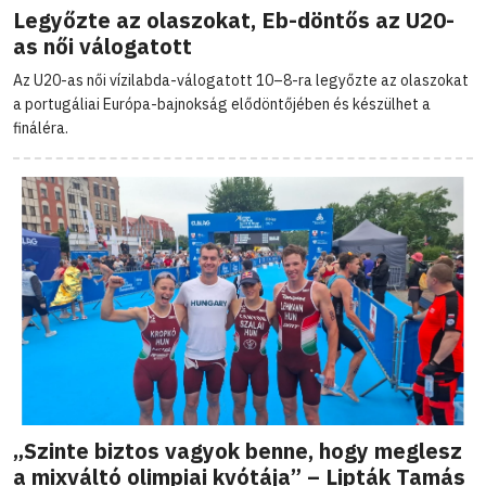
Legyőzte az olaszokat, Eb-döntős az U20-
as női válogatott
Az U20-as női vízilabda-válogatott 10–8-ra legyőzte az olaszokat
a portugáliai Európa-bajnokság elődöntőjében és készülhet a
fináléra.
„Szinte biztos vagyok benne, hogy meglesz
a mixváltó olimpiai kvótája” – Lipták Tamás