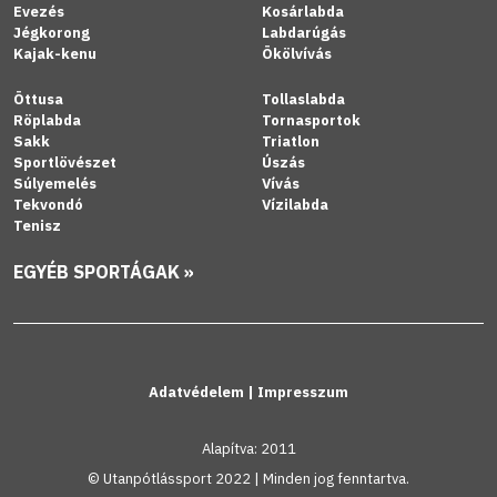
Evezés
Kosárlabda
Jégkorong
Labdarúgás
Kajak-kenu
Ökölvívás
Öttusa
Tollaslabda
Röplabda
Tornasportok
Sakk
Triatlon
Sportlövészet
Úszás
Súlyemelés
Vívás
Tekvondó
Vízilabda
Tenisz
EGYÉB SPORTÁGAK »
Adatvédelem
|
Impresszum
Alapítva: 2011
© Utanpótlássport 2022 | Minden jog fenntartva.