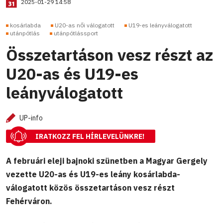
2025-01-29 14:58
kosárlabda
U20-as női válogatott
U19-es leányválogatott
utánpótlás
utánpótlássport
Összetartáson vesz részt az
U20-as és U19-es
leányválogatott
UP-info
IRATKOZZ FEL HÍRLEVELÜNKRE!
A februári eleji bajnoki szünetben a Magyar Gergely
vezette U20-as és U19-es leány kosárlabda-
válogatott közös összetartáson vesz részt
Fehérváron.