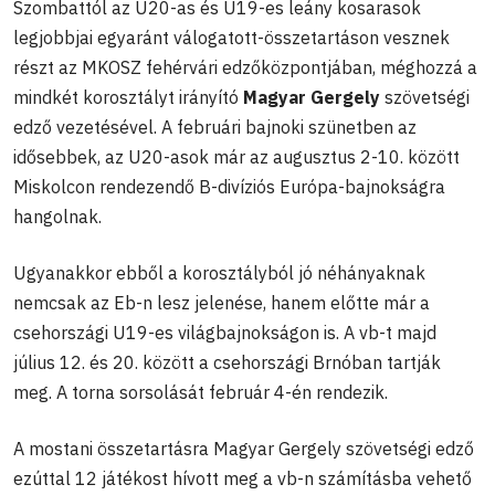
Szombattól az U20-as és U19-es leány kosarasok
legjobbjai egyaránt válogatott-összetartáson vesznek
részt az MKOSZ fehérvári edzőközpontjában, méghozzá a
mindkét korosztályt irányító
Magyar Gergely
szövetségi
edző vezetésével. A februári bajnoki szünetben az
idősebbek, az U20-asok már az augusztus 2-10. között
Miskolcon rendezendő B-divíziós Európa-bajnokságra
hangolnak.
Ugyanakkor ebből a korosztályból jó néhányaknak
nemcsak az Eb-n lesz jelenése, hanem előtte már a
csehországi U19-es világbajnokságon is. A vb-t majd
július 12. és 20. között a csehországi Brnóban tartják
meg. A torna sorsolását február 4-én rendezik.
A mostani összetartásra Magyar Gergely szövetségi edző
ezúttal 12 játékost hívott meg a vb-n számításba vehető