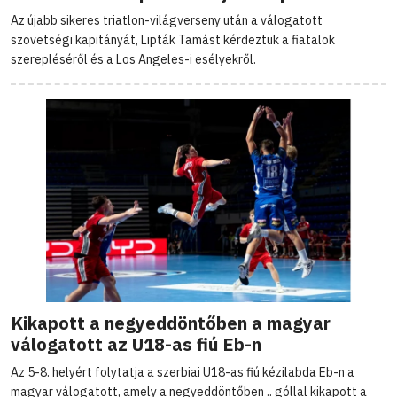
Az újabb sikeres triatlon-világverseny után a válogatott
szövetségi kapitányát, Lipták Tamást kérdeztük a fiatalok
szerepléséről és a Los Angeles-i esélyekről.
Kikapott a negyeddöntőben a magyar
válogatott az U18-as fiú Eb-n
Az 5-8. helyért folytatja a szerbiai U18-as fiú kézilabda Eb-n a
magyar válogatott, amely a negyeddöntőben .. góllal kikapott a