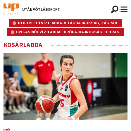
UTÁNPÓTLÁS
SPORT
U16-OS FIÚ VÍZILABDA-VILÁGBAJNOKSÁG, ZÁGRÁB
U20-AS NŐI VÍZILABDA EURÓPA-BAJNOKSÁG, OEIRAS
KOSÁRLABDA