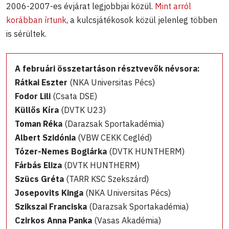
2006-2007-es évjárat legjobbjai közül.
Mint arról
korábban írtunk
, a kulcsjátékosok közül jelenleg többen
is sérültek.
A februári összetartáson résztvevők névsora:
Rátkai Eszter
(NKA Universitas Pécs)
Fodor Lili
(Csata DSE)
Küllős Kíra
(DVTK U23)
Toman Réka
(Darazsak Sportakadémia)
Albert Szidónia
(VBW CEKK Cegléd)
Tózer-Nemes Boglárka
(DVTK HUNTHERM)
Fárbás Eliza
(DVTK HUNTHERM)
Szücs Gréta
(TARR KSC Szekszárd)
Josepovits Kinga
(NKA Universitas Pécs)
Szikszai Franciska
(Darazsak Sportakadémia)
Czirkos Anna Panka
(Vasas Akadémia)