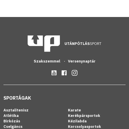
UTÁNPÓTLÁS
SPORT
Szakszemmel
Versenynaptár
SPORTÁGAK
Asztalitenisz
Karate
Atlétika
Kerékpársportok
Birkózás
Kézilabda
Cselgáncs
Korcsolyasportok