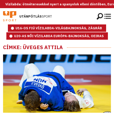
abda: ötméteresekkel nyert a spanyolok elleni döntőben, Európa-bajno
UTÁNPÓTLÁS
SPORT
U16-OS FIÚ VÍZILABDA-VILÁGBAJNOKSÁG, ZÁGRÁB
U20-AS NŐI VÍZILABDA EURÓPA-BAJNOKSÁG, OEIRAS
CÍMKE: ÜVEGES ATTILA