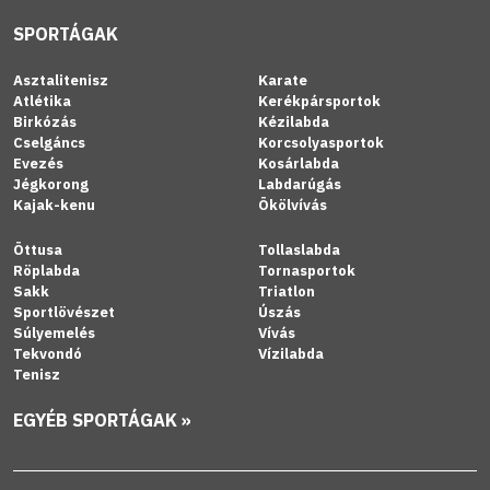
SPORTÁGAK
Asztalitenisz
Karate
Atlétika
Kerékpársportok
Birkózás
Kézilabda
Cselgáncs
Korcsolyasportok
Evezés
Kosárlabda
Jégkorong
Labdarúgás
Kajak-kenu
Ökölvívás
Öttusa
Tollaslabda
Röplabda
Tornasportok
Sakk
Triatlon
Sportlövészet
Úszás
Súlyemelés
Vívás
Tekvondó
Vízilabda
Tenisz
EGYÉB SPORTÁGAK »