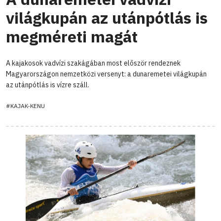
világkupán az utánpótlás is
megméreti magát
A kajakosok vadvízi szakágában most először rendeznek
Magyarországon nemzetközi versenyt: a dunaremetei világkupán
az utánpótlás is vízre száll.
#KAJAK-KENU