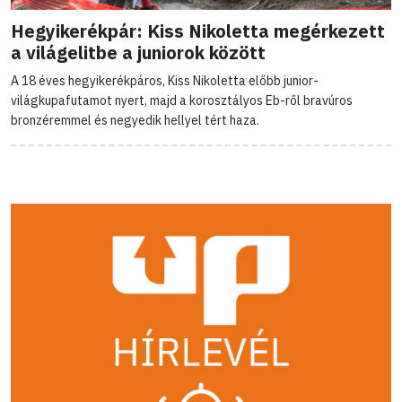
Hegyikerékpár: Kiss Nikoletta megérkezett
a világelitbe a juniorok között
A 18 éves hegyikerékpáros, Kiss Nikoletta előbb junior-
világkupafutamot nyert, majd a korosztályos Eb-ről bravúros
bronzéremmel és negyedik hellyel tért haza.