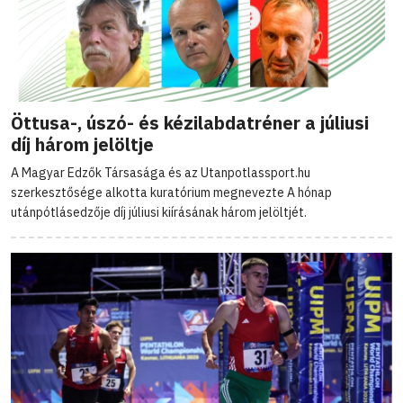
Öttusa-, úszó- és kézilabdatréner a júliusi
díj három jelöltje
A Magyar Edzők Társasága és az Utanpotlassport.hu
szerkesztősége alkotta kuratórium megnevezte A hónap
utánpótlásedzője díj júliusi kiírásának három jelöltjét.