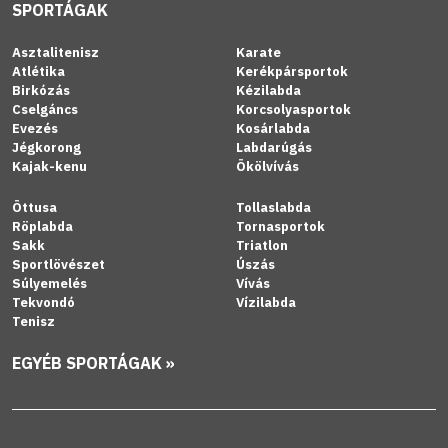
SPORTÁGAK
Asztalitenisz
Karate
Atlétika
Kerékpársportok
Birkózás
Kézilabda
Cselgáncs
Korcsolyasportok
Evezés
Kosárlabda
Jégkorong
Labdarúgás
Kajak-kenu
Ökölvívás
Öttusa
Tollaslabda
Röplabda
Tornasportok
Sakk
Triatlon
Sportlövészet
Úszás
Súlyemelés
Vívás
Tekvondó
Vízilabda
Tenisz
EGYÉB SPORTÁGAK »