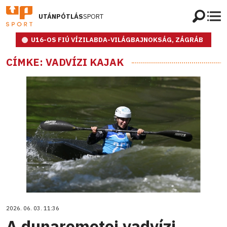
UTÁNPÓTLÁS
SPORT
U16-OS FIÚ VÍZILABDA-VILÁGBAJNOKSÁG, ZÁGRÁB
CÍMKE: VADVÍZI KAJAK
2026. 06. 03. 11:36
A dunaremetei vadvízi