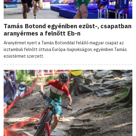
Tamás Botond egyéniben ezüst-, csapatban
aranyérmes a felnőtt Eb-n
Aranyérmet nyert a Tamás Botonddal felálló magyar csapat az
isztambuli felnőtt öttusa Európa-bajnokságon; egyéniben Tamás
ezüstérmet szerzett.