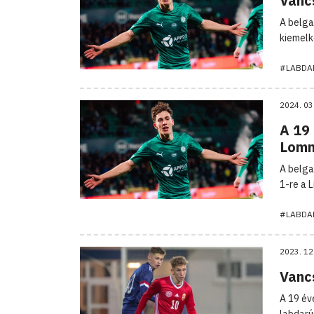
Vanc
A belga
kiemelk
#LABDA
2024. 03
A 19
Lomm
A belga
1-re a 
#LABDA
2023. 12
Vanc
A 19 év
labdar