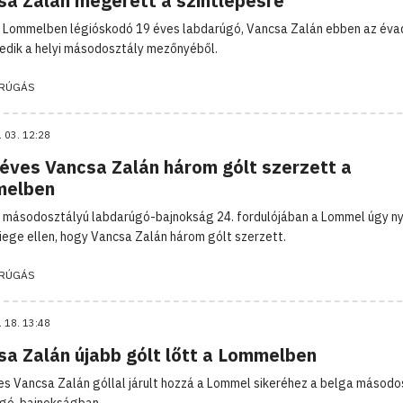
sa Zalán megérett a szintlépésre
 Lommelben légióskodó 19 éves labdarúgó, Vancsa Zalán ebben az év
edik a helyi másodosztály mezőnyéből.
RÚGÁS
. 03. 12:28
 éves Vancsa Zalán három gólt szerzett a
elben
 másodosztályú labdarúgó-bajnokság 24. fordulójában a Lommel úgy ny
Liege ellen, hogy Vancsa Zalán három gólt szerzett.
RÚGÁS
. 18. 13:48
sa Zalán újabb gólt lőtt a Lommelben
es Vancsa Zalán góllal járult hozzá a Lommel sikeréhez a belga másodo
úgó-bajnokságban.