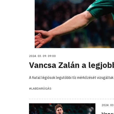
2024. 03. 09. 09:00
Vancsa Zalán a legjobb
A fiatal légiósok legutóbbi tíz mérkőzését vizsgált
#LABDARÚGÁS
2024. 03