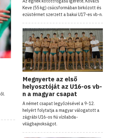
Az egriek kötöttfogású ígérete, Kovács
Keve (55 kg) csúcsformában birkózott és
ezüstérmet szerzett a bakui U17-es vb-n.
Megnyerte az első
helyosztóját az U16-os vb-
n a magyar csapat
ől.
A német csapat legyőzésével a 9-12.
helyért folytatja a magyar válogatott a
zágrábi U16-os fiú vízilabda-
világbajnokságot.