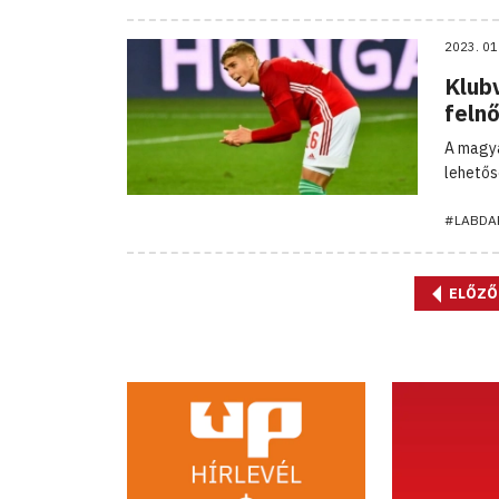
2023. 01
Klub
feln
A magya
lehetős
#LABDA
ELŐZŐ