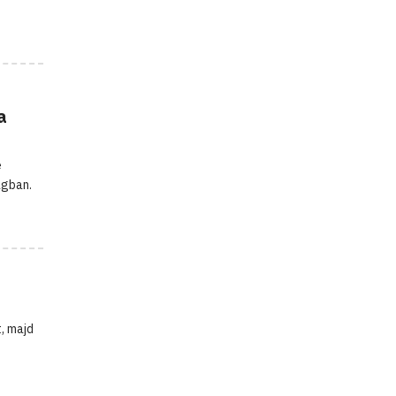
a
e
ágban.
, majd