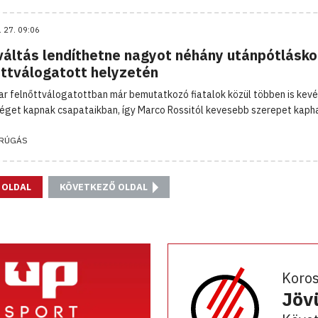
. 27. 09:06
váltás lendíthetne nagyot néhány utánpótlásko
őttválogatott helyzetén
r felnőttválogatottban már bemutatkozó fiatalok közül többen is kev
éget kapnak csapataikban, így Marco Rossitól kevesebb szerepet kaph
RÚGÁS
 OLDAL
KÖVETKEZŐ OLDAL
Koro
Jöv