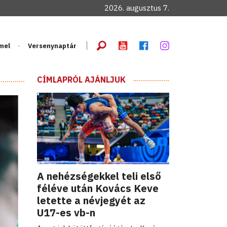
2026. augusztus 7.
mel
Versenynaptár
CÍMLAPRÓL AJÁNLJUK
A nehézségekkel teli első
féléve után Kovács Keve
letette a névjegyét az
U17-es vb-n