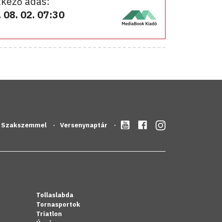
kező adás:
 08. 02. 07:30
Szakszemmel
Versenynaptár
Tollaslabda
Tornasportok
Triatlon