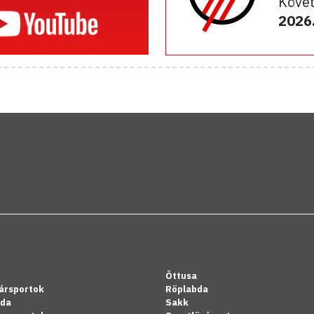
Követ
2026.
Öttusa
ársportok
Röplabda
bda
Sakk