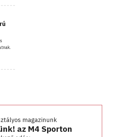
rú
és
atnak.
sztályos magazinunk
ünk! az M4 Sporton