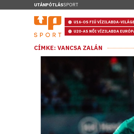
UTÁNPÓTLÁS
SPORT
U16-OS FIÚ VÍZILABDA-VILÁ
U20-AS NŐI VÍZILABDA EURÓ
CÍMKE: VANCSA ZALÁN