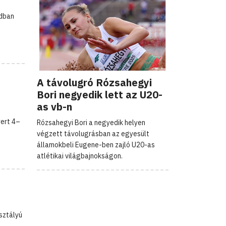
adban
A távolugró Rózsahegyi
Bori negyedik lett az U20-
as vb-n
ert 4–
Rózsahegyi Bori a negyedik helyen
végzett távolugrásban az egyesült
államokbeli Eugene-ben zajló U20-as
atlétikai világbajnokságon.
sztályú