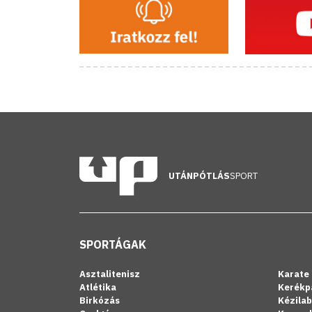
UTÁNPÓTLÁS
SPORT
SPORTÁGAK
Asztalitenisz
Karate
Atlétika
Kerékp
Birkózás
Kézila