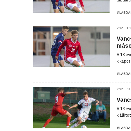
#LABDA
2023. 10
Vancs
máso
A 18 év
kikapot
#LABDA
2023. 01
Vancs
A 18 év
kiállíto
#LABDA