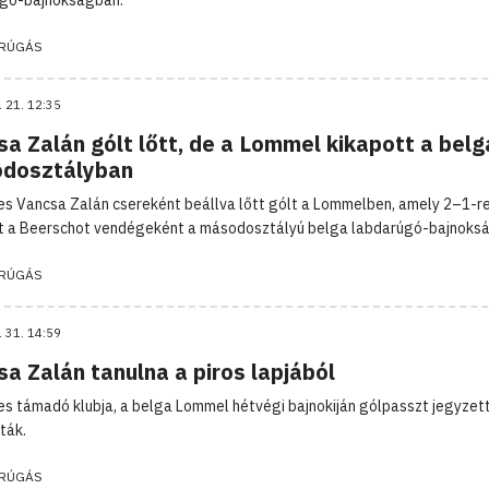
RÚGÁS
. 21. 12:35
a Zalán gólt lőtt, de a Lommel kikapott a belg
dosztályban
es Vancsa Zalán csereként beállva lőtt gólt a Lommelben, amely 2–1-r
t a Beerschot vendégeként a másodosztályú belga labdarúgó-bajnoks
RÚGÁS
. 31. 14:59
a Zalán tanulna a piros lapjából
es támadó klubja, a belga Lommel hétvégi bajnokiján gólpasszt jegyzett
tták.
RÚGÁS