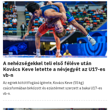
A nehézségekkel teli első féléve után
Kovács Keve letette a névjegyét az U17-es
vb-n
Az egriek kötöttfogású ígérete, Kovács Keve (55 kg)
csúcsformában birkózott és ezüstérmet szerzett a bakui U17-es
vb-n.