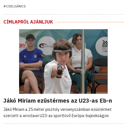
#CSELGÁNCS
CÍMLAPRÓL AJÁNLJUK
Jákó Miriam ezüstérmes az U23-as Eb-n
Jákó Miriam a 25 méter pisztoly versenyszámban ezüstérmet
szerzett a wroclawi U23-as sportlövő Európa-bajnokságon.