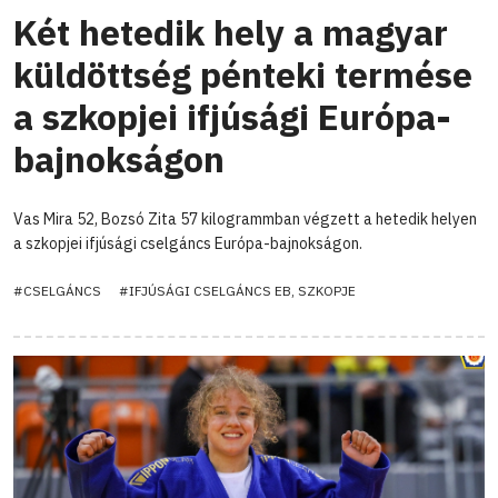
Két hetedik hely a magyar
küldöttség pénteki termése
a szkopjei ifjúsági Európa-
bajnokságon
Vas Mira 52, Bozsó Zita 57 kilogrammban végzett a hetedik helyen
a szkopjei ifjúsági cselgáncs Európa-bajnokságon.
#CSELGÁNCS
#IFJÚSÁGI CSELGÁNCS EB, SZKOPJE