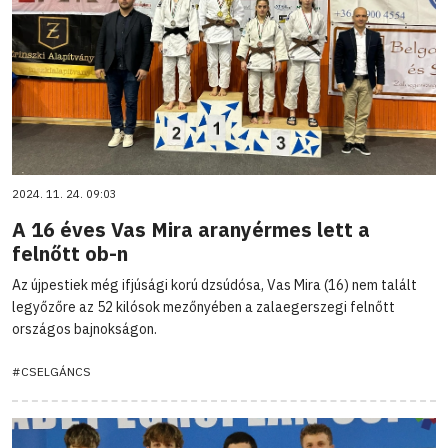
2024. 11. 24. 09:03
A 16 éves Vas Mira aranyérmes lett a
felnőtt ob-n
Az újpestiek még ifjúsági korú dzsúdósa, Vas Mira (16) nem talált
legyőzőre az 52 kilósok mezőnyében a zalaegerszegi felnőtt
országos bajnokságon.
#CSELGÁNCS