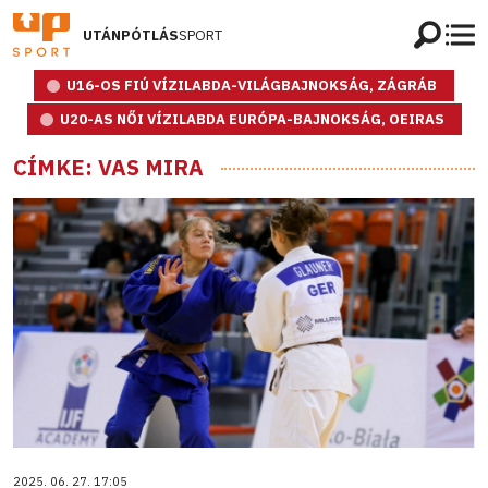
UTÁNPÓTLÁS
SPORT
U16-OS FIÚ VÍZILABDA-VILÁGBAJNOKSÁG, ZÁGRÁB
U20-AS NŐI VÍZILABDA EURÓPA-BAJNOKSÁG, OEIRAS
CÍMKE: VAS MIRA
2025. 06. 27. 17:05