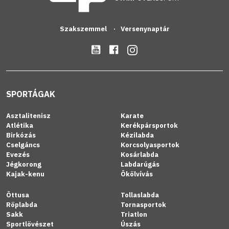
Szakszemmel
Versenynaptár
SPORTÁGAK
Asztalitenisz
Karate
Atlétika
Kerékpársportok
Birkózás
Kézilabda
Cselgáncs
Korcsolyasportok
Evezés
Kosárlabda
Jégkorong
Labdarúgás
Kajak-kenu
Ökölvívás
Öttusa
Tollaslabda
Röplabda
Tornasportok
Sakk
Triatlon
Sportlövészet
Úszás