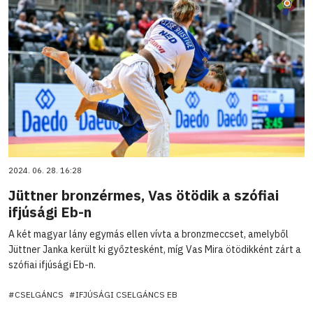
2024. 06. 28. 16:28
Jüttner bronzérmes, Vas ötödik a szófiai
ifjúsági Eb-n
A két magyar lány egymás ellen vívta a bronzmeccset, amelyből
Jüttner Janka került ki győztesként, míg Vas Mira ötödikként zárt a
szófiai ifjúsági Eb-n.
#CSELGÁNCS
#IFJÚSÁGI CSELGÁNCS EB