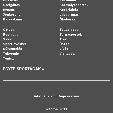
Birkózás
Kézilabda
Cselgáncs
Korcsolyasportok
Evezés
Kosárlabda
Jégkorong
Labdarúgás
Kajak-kenu
Ökölvívás
Öttusa
Tollaslabda
Röplabda
Tornasportok
Sakk
Triatlon
Sportlövészet
Úszás
Súlyemelés
Vívás
Tekvondó
Vízilabda
Tenisz
EGYÉB SPORTÁGAK »
Adatvédelem
|
Impresszum
Alapítva: 2011