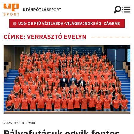
UTÁNPÓTLÁS
SPORT
U16-OS FIÚ VÍZILABDA-VILÁGBAJNOKSÁG, ZÁGRÁB
CÍMKE: VERRASZTÓ EVELYN
2025. 07. 18. 19:08
Pályafutásuk egyik fontos