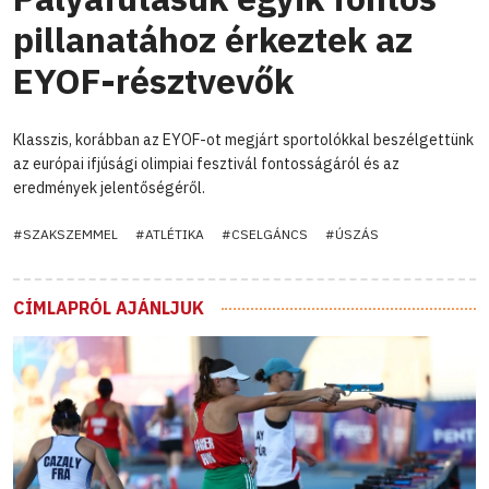
pillanatához érkeztek az
EYOF-résztvevők
Klasszis, korábban az EYOF-ot megjárt sportolókkal beszélgettünk
az európai ifjúsági olimpiai fesztivál fontosságáról és az
eredmények jelentőségéről.
#SZAKSZEMMEL
#ATLÉTIKA
#CSELGÁNCS
#ÚSZÁS
CÍMLAPRÓL AJÁNLJUK