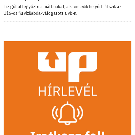
Tíz góllal legyőzte a máltaiakat, a kilencedik helyért játszik az
U16-os fiú vízilabda-válogatott a vb-n.