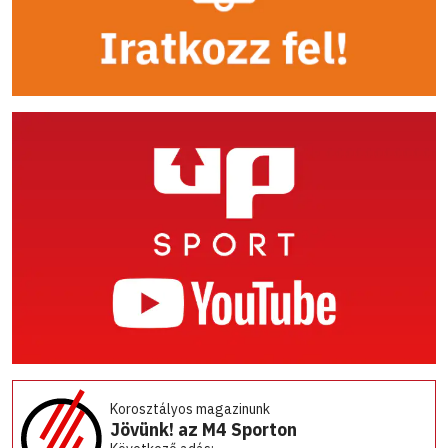
Korosztályos magazinunk
Jövünk! az M4 Sporton