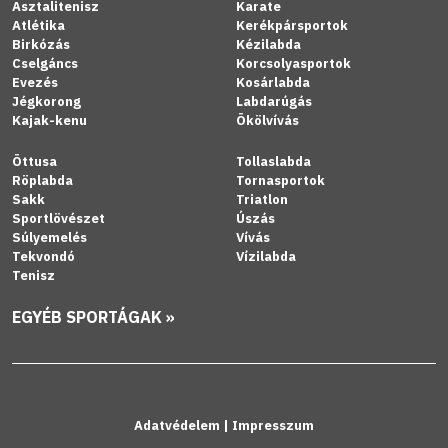
Asztalitenisz
Karate
Atlétika
Kerékpársportok
Birkózás
Kézilabda
Cselgáncs
Korcsolyasportok
Evezés
Kosárlabda
Jégkorong
Labdarúgás
Kajak-kenu
Ökölvívás
Öttusa
Tollaslabda
Röplabda
Tornasportok
Sakk
Triatlon
Sportlövészet
Úszás
Súlyemelés
Vívás
Tekvondó
Vízilabda
Tenisz
EGYÉB SPORTÁGAK »
Adatvédelem
|
Impresszum