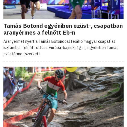
Tamás Botond egyéniben ezüst-, csapatban
aranyérmes a felnőtt Eb-n
Aranyérmet nyert a Tamás Botonddal felálló magyar csapat az
isztambuli felnőtt öttusa Európa-bajnokságon; egyéniben Tamás
ezüstérmet szerzett.