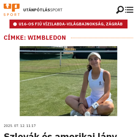
UTÁNPÓTLÁS
SPORT
U16-OS FIÚ VÍZILABDA-VILÁGBAJNOKSÁG, ZÁGRÁB
CÍMKE: WIMBLEDON
2025. 07. 12. 11:17
Szlovák és amerikai lány