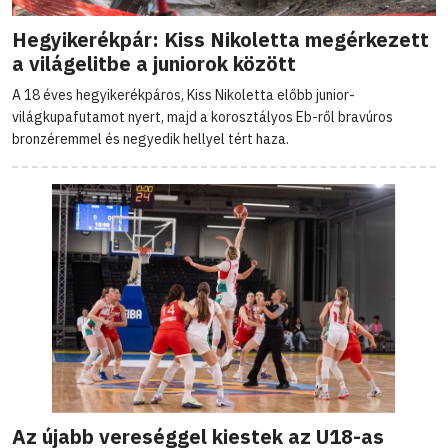
Hegyikerékpár: Kiss Nikoletta megérkezett
a világelitbe a juniorok között
A 18 éves hegyikerékpáros, Kiss Nikoletta előbb junior-
világkupafutamot nyert, majd a korosztályos Eb-ről bravúros
bronzéremmel és negyedik hellyel tért haza.
Az újabb vereséggel kiestek az U18-as