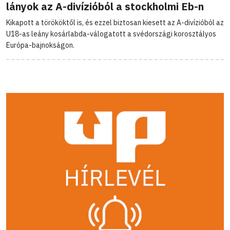
lányok az A-divízióból a stockholmi Eb-n
Kikapott a törököktől is, és ezzel biztosan kiesett az A-divízióból az
U18-as leány kosárlabda-válogatott a svédországi korosztályos
Európa-bajnokságon.